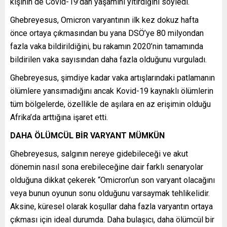
kişinin de Covid-19’dan yaşamını yitirdiğini söyledi.
Ghebreyesus, Omicron varyantının ilk kez dokuz hafta
önce ortaya çıkmasından bu yana DSÖ’ye 80 milyondan
fazla vaka bildirildiğini, bu rakamın 2020’nin tamamında
bildirilen vaka sayısından daha fazla olduğunu vurguladı.
Ghebreyesus, şimdiye kadar vaka artışlarındaki patlamanın
ölümlere yansımadığını ancak Kovid-19 kaynaklı ölümlerin
tüm bölgelerde, özellikle de aşılara en az erişimin olduğu
Afrika’da arttığına işaret etti.
DAHA ÖLÜMCÜL BİR VARYANT MÜMKÜN
Ghebreyesus, salgının nereye gidebileceği ve akut
dönemin nasıl sona erebileceğine dair farklı senaryolar
olduğuna dikkat çekerek “Omicron’un son varyant olacağını
veya bunun oyunun sonu olduğunu varsaymak tehlikelidir.
Aksine, küresel olarak koşullar daha fazla varyantın ortaya
çıkması için ideal durumda. Daha bulaşıcı, daha ölümcül bir