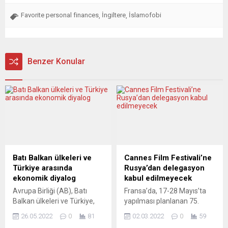
Favorite personal finances
İngiltere
İslamofobi
,
,
Benzer Konular
Batı Balkan ülkeleri ve
Cannes Film Festivali’ne
Türkiye arasında
Rusya’dan delegasyon
ekonomik diyalog
kabul edilmeyecek
Avrupa Birliği (AB), Batı
Fransa’da, 17-28 Mayıs’ta
Balkan ülkeleri ve Türkiye,
yapılması planlanan 75.
Covid-19 salgını ve Rusya-
Cannes Film Festivali’ne,
26.05.2022
0
81
02.03.2022
0
59
Ukrayna savaşında
Rusya-Ukrayna savaşı