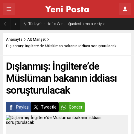
Gazze’nin geleceği: Teknokratik kontrol mü, kolonializm mi?
Anasayfa
Alt Manşet
Dışlanmış: İngiltere’de Müslüman bakanın iddiası soruşturulacak
Dışlanmış: İngiltere’de
Müslüman bakanın iddiası
soruşturulacak
Paylaş
Tweetle
Gönder