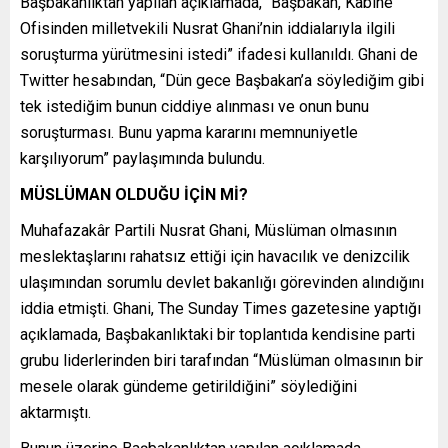
Başbakanlıktan yapılan açıklamada, “Başbakan, Kabine
Ofisinden milletvekili Nusrat Ghani’nin iddialarıyla ilgili
soruşturma yürütmesini istedi” ifadesi kullanıldı. Ghani de
Twitter hesabından, “Dün gece Başbakan’a söylediğim gibi
tek istediğim bunun ciddiye alınması ve onun bunu
soruşturması. Bunu yapma kararını memnuniyetle
karşılıyorum” paylaşımında bulundu.
MÜSLÜMAN OLDUĞU İÇİN Mİ?
Muhafazakâr Partili Nusrat Ghani, Müslüman olmasının
meslektaşlarını rahatsız ettiği için havacılık ve denizcilik
ulaşımından sorumlu devlet bakanlığı görevinden alındığını
iddia etmişti. Ghani, The Sunday Times gazetesine yaptığı
açıklamada, Başbakanlıktaki bir toplantıda kendisine parti
grubu liderlerinden biri tarafından “Müslüman olmasının bir
mesele olarak gündeme getirildiğini” söylediğini
aktarmıştı.