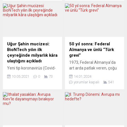
ekonomik diyaloğun
nedeniyle Moskova’dan
önemini vurguladı. AB
resmi delegasyonun kabul
ülkeleri, AB Komisyonu,
edilmeyeceği bildirildi.
Avrupa Merkez Bankası
Sinema dünyasının en
(ECB) ile Arnavutluk, Bosna-
önemli etkinliklerinden biri
Hersek, Kosova, Karadağ,
olarak gösterilen festivalin
Kuzey Makedonya, Sırbistan
organizatörleri yaptıkları
ve Türkiye’den yetkililer
yazılı açıklamada, Ukrayna
Uğur Şahin mucizesi:
50 yıl sonra: Federal
arasında gerçekleştirilen
halkını desteklediklerini ve
BioNTech yılın ilk
Almanya ve ünlü “Türk
yıllık “Ekonomik ve Mali
Rusya’yı kınadıklarını belirtti.
çeyreğinde milyarlık kâra
grevi”
Diyalog” toplantısının
Açıklamada, savaşın
ulaştığını açıkladı
1973, Federal Almanya’da
ardından ortak sonuç
Ukrayna halkını memnun
Yeni tip koronavirüs (Covid-
art arda patlak veren, çoğu
bildirgesi yayımlandı. Covid-
edecek şartlarda bitmemesi
19) aşısını geliştiren Alman
da yasalara sığmayan
19...
halinde Rusya’dan resmi...
10.05.2021
0
73
14.01.2024
biyoteknoloji firması
grevlerin yılıydı. Ancak o yılı,
yorumlar kapalı
541
BioNTech’in ilk çeyrekteki
“Türk işçilerinin” Köln Ford
net kârı, aşı satışının
fabrikasındaki ünlü yasa dışı
ardından gelirlerindeki sert
grevi damgalamıştı. Bu
yükselişle 1 milyar 128
konuyu uzun bir süredir
milyon avro olarak
araştıran gazeteci ve
gerçekleşti. Şirket, geçen
belgesel filmci Orhan Çalışır,
yılın aynı döneminde 53,4
50 yıl sonra o günleri ve
milyon avro zarardaydı.
Baha Targün başta olmak