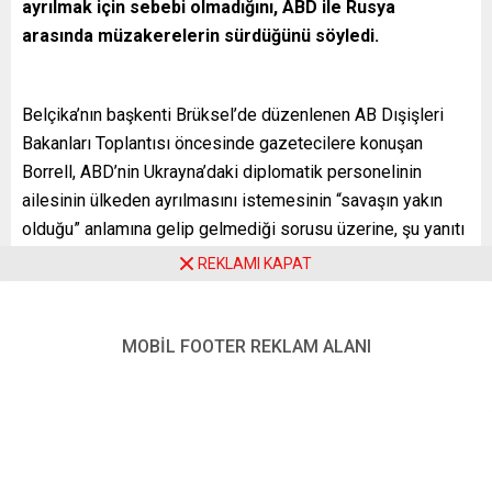
ayrılmak için sebebi olmadığını, ABD ile Rusya
arasında müzakerelerin sürdüğünü söyledi.
Belçika’nın başkenti Brüksel’de düzenlenen AB Dışişleri
Bakanları Toplantısı öncesinde gazetecilere konuşan
Borrell, ABD’nin Ukrayna’daki diplomatik personelinin
ailesinin ülkeden ayrılmasını istemesinin “savaşın yakın
olduğu” anlamına gelip gelmediği sorusu üzerine, şu yanıtı
verdi:
REKLAMI KAPAT
“(ABD Dışişleri Bakanı Antony) Blinken bu duyurunun
sebeplerini bize açıklayacak. Biz aynı şeyi yapmayacağız
MOBİL FOOTER REKLAM ALANI
çünkü bunun için belirli bir nedenimiz yok. Müzakereler
sürdüğü sürece durumu dramatize etmemize gerek yok.
Müzakereler devam ediyor. Ukrayna’yı bırakıp ülkeden
ayrılmamız için bir neden olduğunu düşünmüyorum. Ama
belki Bakan Blinken’in daha fazla bilgisi vardır. Bize