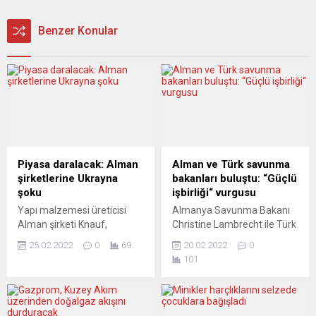
Benzer Konular
Piyasa daralacak: Alman
Alman ve Türk savunma
şirketlerine Ukrayna
bakanları buluştu: “Güçlü
şoku
işbirliği“ vurgusu
Yapı malzemesi üreticisi
Almanya Savunma Bakanı
Alman şirketi Knauf,
Christine Lambrecht ile Türk
Ukrayna’daki fabrikasını
mevkidaşı Hulusi Akar
25.02.2022
0
69
20.02.2022
0
kapattı. Deutsche Telekom
Münih Güvenlik
101
Rusya’dan taşınmayı
Konferansı’nda ilk kez bir
düşünüyor. Rusya ve
araya geldi. Münih
Ukrayna’da iş yapan Alman
Güvenlik Konferansı’na
şirketleri hem çalışanları
katılmak üzere Münih’e