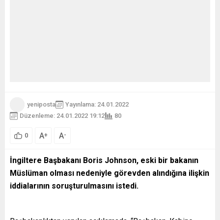
yeniposta
Yayınlama: 24.01.2022
Düzenleme: 24.01.2022 19:12
80
A
A
+
-
0
İngiltere Başbakanı Boris Johnson, eski bir bakanın
Müslüman olması nedeniyle görevden alındığına ilişkin
iddialarının soruşturulmasını istedi.