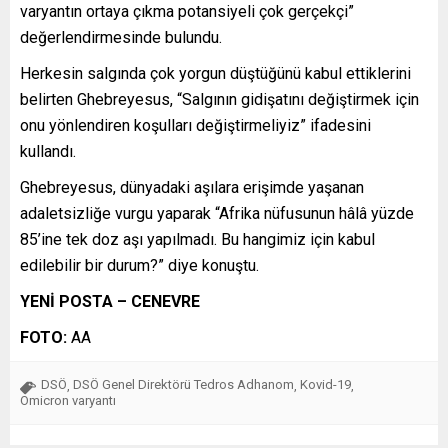
varyantın ortaya çıkma potansiyeli çok gerçekçi”
değerlendirmesinde bulundu.
Herkesin salgında çok yorgun düştüğünü kabul ettiklerini
belirten Ghebreyesus, “Salgının gidişatını değiştirmek için
onu yönlendiren koşulları değiştirmeliyiz” ifadesini
kullandı.
Ghebreyesus, dünyadaki aşılara erişimde yaşanan
adaletsizliğe vurgu yaparak “Afrika nüfusunun hâlâ yüzde
85’ine tek doz aşı yapılmadı. Bu hangimiz için kabul
edilebilir bir durum?” diye konuştu.
YENİ POSTA – CENEVRE
FOTO:
AA
DSÖ
DSÖ Genel Direktörü Tedros Adhanom
Kovid-19
,
,
,
Omicron varyantı