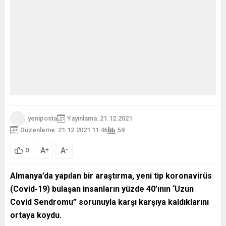
yeniposta
Yayınlama: 21.12.2021
Düzenleme: 21.12.2021 11:46
59
A
A
+
-
0
Almanya’da yapılan bir araştırma, yeni tip koronavirüs
(Covid-19) bulaşan insanların yüzde 40’ının ‘Uzun
Covid Sendromu” sorunuyla karşı karşıya kaldıklarını
ortaya koydu.