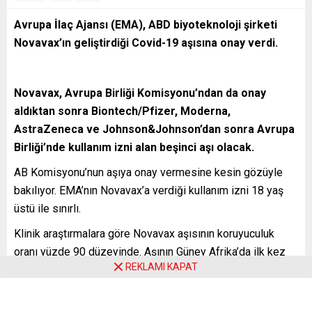
Avrupa İlaç Ajansı (EMA), ABD biyoteknoloji şirketi
Novavax’ın geliştirdiği Covid-19 aşısına onay verdi.
Novavax, Avrupa Birliği Komisyonu’ndan da onay
aldıktan sonra Biontech/Pfizer, Moderna,
AstraZeneca ve Johnson&Johnson’dan sonra Avrupa
Birliği’nde kullanım izni alan beşinci aşı olacak.
AB Komisyonu’nun aşıya onay vermesine kesin gözüyle
bakılıyor. EMA’nın Novavax’a verdiği kullanım izni 18 yaş
üstü ile sınırlı.
Klinik araştırmalara göre Novavax aşısının koruyuculuk
oranı yüzde 90 düzeyinde. Aşının Güney Afrika’da ilk kez
REKLAMI KAPAT
tespit edilen ve tüm dünyaya hızla yayılan Omicron
varyantı üzerinde ne ölçüde etkin olduğu ise henüz
bilinmiyor.