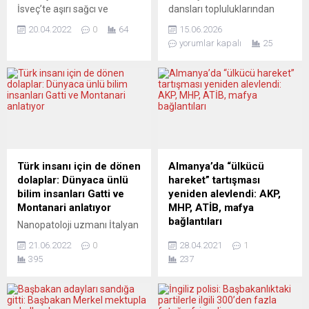
İsveç’te aşırı sağcı ve
dansları topluluklarından
İslamofobik politikacı
Stuttgart Türk Halk Oyunları
20.04.2022
0
64
15.06.2026
Rasmus Paludan’ın Kuran’ı
Topluluğu (SUTHOT),
yorumlar kapalı
25
yaktığının duyurulmasıyla
geleneksel hale getirdiği
patlak veren şiddetli isyan,
kültür gezilerine bir yenisini
çok sayıda kişinin
daha ekledi. Topluluk üyeleri,
yaralanmasına ve maddi
dört gün süren Belçika ve
hasara neden oldu. Polis
Lüksemburg gezisinde tarihi
şefi Anders Thornberg,
kentleri keşfederken, Türk
gösterilerdeki tırmanışın
halk oyunlarını ve müziğini
arkasında “suç çetelerinin”
de Avrupa’nın farklı
olduğuna dair “güçlü
şehirlerine taşıdı. SUTHOT
Türk insanı için de dönen
Almanya’da “ülkücü
şüpheyi” dile getirdi. Ne
ekibi, kültür gezisinde
dolaplar: Dünyaca ünlü
hareket” tartışması
yapmak gerekiyor?
Belçika’nın Brüksel,
bilim insanları Gatti ve
yeniden alevlendi: AKP,
AFTONBLADET (İsveç)
Antwerpen,...
Montanari anlatıyor
MHP, ATİB, mafya
NEDENLERİ ÖNEMLİ...
bağlantıları
Nanopatoloji uzmanı İtalyan
bilim insanları Stefano
Almanya’da “Bozkurtlarla”
21.06.2022
0
28.04.2021
1
Montanari ve eşi Antonietta
ilgili tartışmalar tekrar
395
237
Gatti, koronavirüs salgınının
gündemde. Prof. Dr. Kemal
yaşandığı bu iki yıllık süre
Bozay ve ekibince
içinde her fırsatta, bilimsel
hazırlanan bir araştırma, bu
araştırmalar çerçevesinde,
grubun, Almanya’daki ırkçı