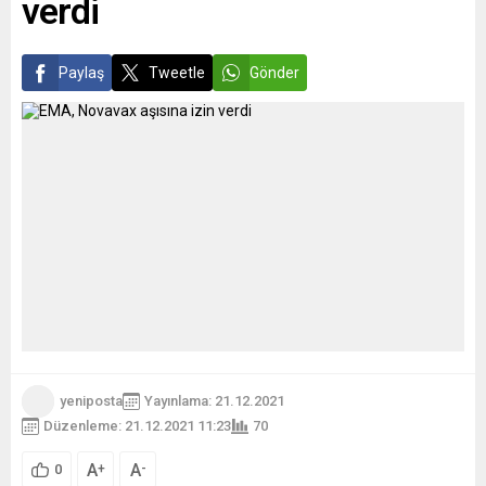
verdi
adayı Scholz, oyunu
yapıldığı iddia edilen 8
kullandıktan sonra yaptığı
etkinliğin soruşturulduğu
açıklamada, seçmenleri
ifade edildi. Söz konusu
SPD...
etkinliklerle ilgili Kabine
Paylaş
Tweetle
Gönder
Ofisi’nden...
yeniposta
Yayınlama: 21.12.2021
Düzenleme: 21.12.2021 11:23
70
A
A
+
-
0