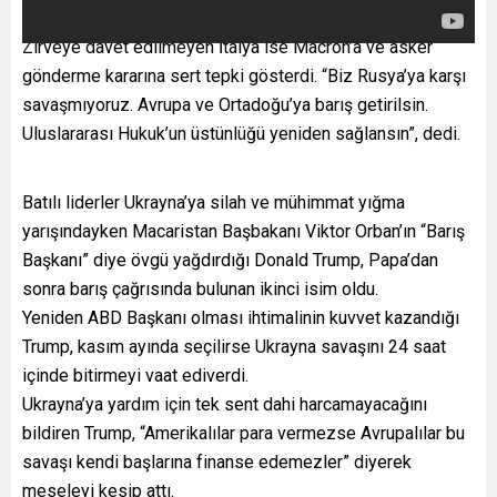
Zirveye davet edilmeyen İtalya ise Macron’a ve asker
gönderme kararına sert tepki gösterdi. “Biz Rusya’ya karşı
savaşmıyoruz. Avrupa ve Ortadoğu’ya barış getirilsin.
Uluslararası Hukuk’un üstünlüğü yeniden sağlansın”, dedi.
Batılı liderler Ukrayna’ya silah ve mühimmat yığma
yarışındayken Macaristan Başbakanı Viktor Orban’ın “Barış
Başkanı” diye övgü yağdırdığı Donald Trump, Papa’dan
sonra barış çağrısında bulunan ikinci isim oldu.
Yeniden ABD Başkanı olması ihtimalinin kuvvet kazandığı
Trump, kasım ayında seçilirse Ukrayna savaşını 24 saat
içinde bitirmeyi vaat ediverdi.
Ukrayna’ya yardım için tek sent dahi harcamayacağını
bildiren Trump, “Amerikalılar para vermezse Avrupalılar bu
savaşı kendi başlarına finanse edemezler” diyerek
meseleyi kesip attı.