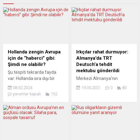
Hollanda zengin Avrupa
Irkçılar rahat durmuyor:
için de “haberci” gibi:
Almanya’da TRT
Şimdi ne olabilir?
Deutsch’a tehdit
mektubu gönderildi
Şu tespiti tekrarda fayda
var: Hollanda sıra dışı bir
Merkezi Almanya’nın
ülke… Her şeyi ile sıradışı…
başkenti Berlin’de bulunan,
08.02.2024
19.05.2021
0
83
Siyaseti de sıra dışı.
TRT’nin Almanca haber
yorumlar kapalı
152
Seçimde baraj olmadığı için
platformu TRT Deutsch,
çok sayıda parti veya
Filistin haberleri nedeniyle
bağımsız aday meclise
hedef gösterilmesinden kısa
girebiliyor. Dolayısıyla çok
süre sonra ırkçıların
partili bir koalisyon hükümeti
tehdidine uğradı. TRT
kurmak bazen epey zaman
Deutsch’un, Federal Basın
alabiliyor veya yeni bir
Merkezi’nde bulunan ofisine