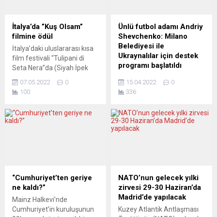
taşımacılık yapan Türk
bulundu. İngiliz
şirketlerin yasalara aykırı
Genelkurmay Başkanı
“mülteci sızmalarına” karşı
Carter, BBC’ye yaptığı
İtalya’da ”Kuş Olsam”
Ünlü futbol adamı Andriy
henüz kesin bir çözüm
açıklamada, İngiliz
filmine ödül
Shevchenko: Milano
bulunamaması nedeniyle
kuvvetlerinin Kabil Havaalanı
Belediyesi ile
İtalya’daki uluslararası kısa
şikâyetleri sürüyor. Barsan
çevresinde güvenliği
Ukraynalılar için destek
film festivali “Tulipani di
Global Lojistik şirketinin
sağlayan Taliban’la işbirliği
programı başlatıldı
Seta Nera”da (Siyah İpek
Almanya Genel Müdürü Ali...
yaptığını ve eski Afganistan
Laleler) yönetmenliğini
Futbolculuğu döneminde
Cumhurbaşkanı Hamid
07.05.2022
0
15.04.2022
0
Cüneyt Işık’ın üstlendiği “Kuş
uzun süre Milan forması
Karzai...
100
336
Olsam”, “En İyi Yabancı Kısa
giyen Ukraynalı teknik
Film” ödülünü aldı. Başkent
direktör Andriy Shevchenko,
Roma’daki Space Moderno
Milano Belediyesi ile
Sinemaları’nda bu yıl
savaştan kaçan
15’incisi düzenlenen ve dün
vatandaşları için destek ve
Türk Yönetmen Ali Atay’ın
dayanışma programı
“Ölümlü Dünya” isimli uzun
başlattı. Milano Belediye
metraj filmiyle açılışı yapılan
Başkanı Giuseppe Sala ve
festivalde filmlere...
Ukraynalı eski yıldız futbolcu
“Cumhuriyet’ten geriye
NATO’nun gelecek yılki
Shevchenko, savaştan
ne kaldı?”
zirvesi 29-30 Haziran’da
kaçan özellikle de Ukraynalı
Madrid’de yapılacak
Mainz Halkevi’nde
çocuklara yönelik destek ve
Cumhuriyet’in kuruluşunun
Kuzey Atlantik Antlaşması
dayanışma programı