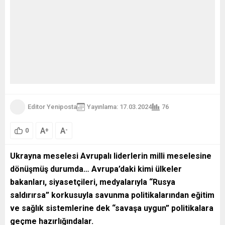
Editor Yeniposta
Yayınlama: 17.03.2024
76
A
A
+
-
0
Ukrayna meselesi Avrupalı liderlerin milli meselesine
dönüşmüş durumda… Avrupa’daki kimi ülkeler
bakanları, siyasetçileri, medyalarıyla “Rusya
saldırırsa” korkusuyla savunma politikalarından eğitim
ve sağlık sistemlerine dek “savaşa uygun” politikalara
geçme hazırlığındalar.