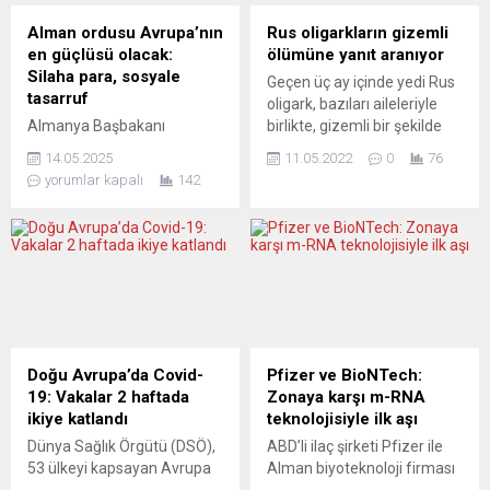
seçime gidiliyor. Geçen
gelen Prinz Eugen Grubu
seçimden sonra 270...
(PEG) imzalı mektupta ırkçı,
Alman ordusu Avrupa’nın
Rus oligarkların gizemli
İslam ve Türk karşıtı ifadeler
en güçlüsü olacak:
ölümüne yanıt aranıyor
yer aldı. Mektubu inceleyen
Silaha para, sosyale
Geçen üç ay içinde yedi Rus
polis, konunun Devlet
tasarruf
oligark, bazıları aileleriyle
Güvenlik...
Almanya Başbakanı
birlikte, gizemli bir şekilde
Friedrich Merz, ilk hükümet
hayatını kaybetti. Ölenlerin
14.05.2025
11.05.2022
0
76
açıklamasında savunma
çoğu Rusya’nın petrol ve
yorumlar kapalı
142
harcamalarını büyük ölçüde
doğal gaz sektöründe iş
artıracaklarını ilan etti.
yapan isimler. Tarih 19
Hedef: Avrupa’nın en güçlü
Nisan 2022, yer İspanya’nın
ordusu. Ancak bu artan
Lloret de Mar kasabası:
askeri bütçenin faturası
İspanyol polisi, Rus oligarkın
halkın sosyal haklarına
oğlu Fedor Protonsenya’dan
kesilecek gibi görünüyor.
bir telefon alıyor.
Almanya Başbakanı
Protosenya, kasabada
Friedrich Merz (CDU),
ailesinin bir...
Doğu Avrupa’da Covid-
Pfizer ve BioNTech:
Federal Meclis’te yaptığı ilk
19: Vakalar 2 haftada
Zonaya karşı m-RNA
hükümet açıklamasında
ikiye katlandı
teknolojisiyle ilk aşı
yeni dönemin önceliğini net
Dünya Sağlık Örgütü (DSÖ),
ABD’li ilaç şirketi Pfizer ile
biçimde ortaya koydu:
53 ülkeyi kapsayan Avrupa
Alman biyoteknoloji firması
Daha...
Bölgesi’nin doğusundaki
BioNTech, zona hastalığına