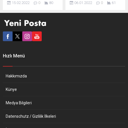
15.02.2022
0
80
06.01.2022
0
61
ülkelerin çoğunda Covid-19
karşı m-RNA temelli ilk
vaka artışlarının son 2
aşının geliştirilmesi için
haftada ikiye katlandığını
işbirliği anlaşması imzaladı.
duyurdu. DSÖ Avrupa
BioNTech’in internet
Bölge Direktörü Hans Kluge,
sitesinde yer alan yazılı
örgütün Avrupa Bölgesi’nde
açıklamada, virüslerle
salgının son durumunu
bulaşan enfeksiyon
değerlendirdi. Kluge, Avrupa
hastalıklarından zonaya
Bölgesi’nde şimdiye kadar
karşı üretilmesi planlanan
Hızlı Menü
165 milyondan fazla vaka
aşı için araştırma, geliştirme
görüldüğü ve 1,8 milyon
ve ticaretine ilişkin anlaşma
kişinin hayatını...
yapıldığı duyuruldu. Zona
aşısını m-RNA...
Hakkımızda
Künye
Medya Bilgileri
Datenschutz / Gizlilik İlkeleri