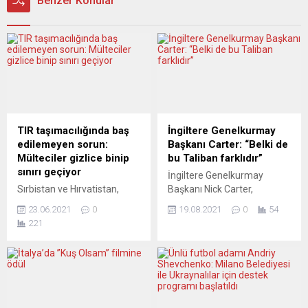
Benzer Konular
TIR taşımacılığında baş
İngiltere Genelkurmay
edilemeyen sorun:
Başkanı Carter: “Belki de
Mülteciler gizlice binip
bu Taliban farklıdır”
sınırı geçiyor
İngiltere Genelkurmay
Sırbistan ve Hırvatistan,
Başkanı Nick Carter,
ülkeye giriş yapan
Taliban’a Afganistan’da yeni
23.06.2021
0
19.08.2021
0
54
mültecilerin TIR’lara
hükümet kurması için alan
221
saklanarak Batı Avrupa’ya
verilmesi gerektiğini
sızmalarının önüne
belirterek, “Belki de bu
geçilemiyor. Taşımacılık
Taliban, insanların
sektörünün ciddi bir
1990’lardan hatırladığından
personel sorunu yaşadığı da
farklı bir Taliban”
ortaya çıktı. Avrupa’ya
değerlendirmesinde