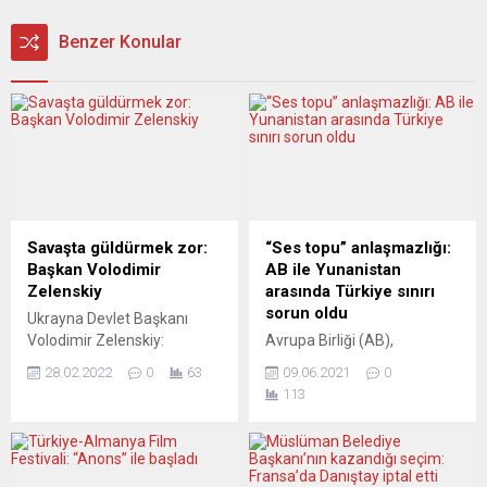
Benzer Konular
Savaşta güldürmek zor:
“Ses topu” anlaşmazlığı:
Başkan Volodimir
AB ile Yunanistan
Zelenskiy
arasında Türkiye sınırı
sorun oldu
Ukrayna Devlet Başkanı
Volodimir Zelenskiy:
Avrupa Birliği (AB),
Ülkesinin ünlü bir
Yunanistan’ın göçmenleri
28.02.2022
0
63
09.06.2021
0
komedyeniyken
engellemek için Türkiye
113
beklenmedik bir şekilde
sınırına yerleştirdiği sağır
devlet başkanı olarak seçildi.
edici seviyede ses çıkaran
Zelenskiy Rusya’nın bir
ses topunu “tuhaf bir
numaralı hedefi. Bir
yöntem” sözleriyle eleştirdi.