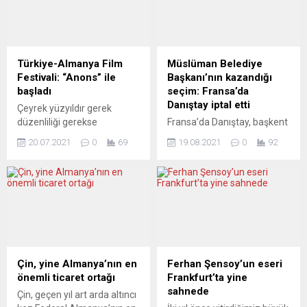
komedyenken devlet
Yunanistan, uygulamayı
başkanlığına
savunuyor. AB
adaylığını koyduğunda
Komisyonu’nun içişlerinden
aslında destekçileri
sorumlu üyesi Ylva
tarafından bile
Johansson ile Yunanistan’ın
Türkiye-Almanya Film
Müslüman Belediye
küçümsenmiş, ancak 2019
Göç ve İltica Bakanı Notis
Festivali: “Anons” ile
Başkanı’nın kazandığı
ilkbaharında ülkenin en
Mitarakis’in Brüksel’deki
başladı
seçim: Fransa’da
yüksek makamına seçilmeyi
görüşmesinden sonra
Danıştay iptal etti
Çeyrek yüzyıldır gerek
başarmıştı. Birçok
düzenlenen basın
düzenliliği gerekse
Fransa’da Danıştay, başkent
siyasetçide kriz
toplantısında, konuyla ilgili
derinliğiyle dikkatleri üzerine
Paris’in banliyölerinden
zamanlarında eksik olan bir
soru üzerine,...
20.07.2021
0
69
19.08.2021
0
92
toplayan ve Türkiye ile
Trappes’te, 2020’de
özelliğe sahip...
Almanya arasındaki en
Müslüman Ali Rabeh’in
önemli kültür
belediye başkanı seçildiği
etkinliklerinden biri olan film
seçimleri, “kural dışı seçim
festivali başladı. Festivalin
propagandası yaptığı”
açılışı Nürnberg’in
gerekçesiyle iptal etti. Le
Langwasser semtindeki
Parisien’in haberine göre,
Gemeinschaftshaus’da
seçimlerin 28 Haziran
sınırlı sayıda davetlinin
2020’deki ikinci turundan 3
Çin, yine Almanya’nın en
Ferhan Şensoy’un eseri
katılımıyla yapıldı. 25
ay kadar önce Rabeh’in
önemli ticaret ortağı
Frankfurt’ta yine
Temmuz’da sona erecek
başkanı olduğu “Coeur de
sahnede
Çin, geçen yıl art arda altıncı
film festivalinin açılışına
Trappes” derneği, yardım