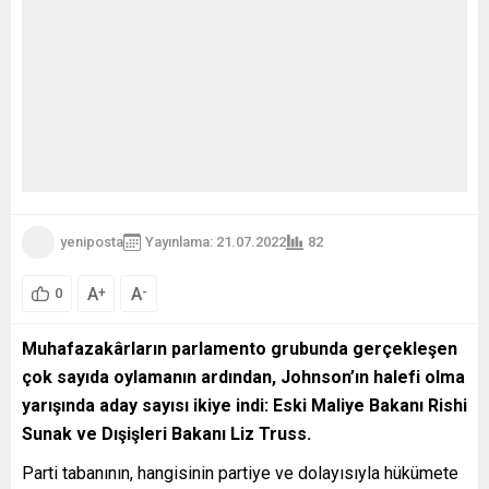
yeniposta
Yayınlama: 21.07.2022
82
A
A
+
-
0
Muhafazakârların parlamento grubunda gerçekleşen
çok sayıda oylamanın ardından, Johnson’ın halefi olma
yarışında aday sayısı ikiye indi: Eski Maliye Bakanı Rishi
Sunak ve Dışişleri Bakanı Liz Truss.
Parti tabanının, hangisinin partiye ve dolayısıyla hükümete