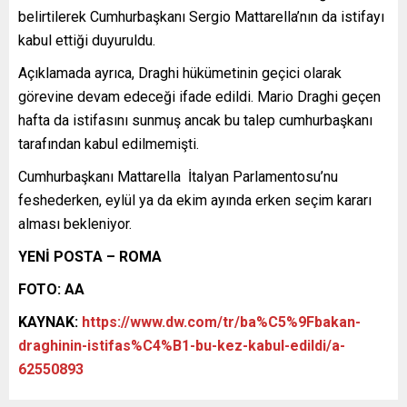
belirtilerek Cumhurbaşkanı Sergio Mattarella’nın da istifayı
kabul ettiği duyuruldu.
Açıklamada ayrıca, Draghi hükümetinin geçici olarak
görevine devam edeceği ifade edildi. Mario Draghi geçen
hafta da istifasını sunmuş ancak bu talep cumhurbaşkanı
tarafından kabul edilmemişti.
Cumhurbaşkanı Mattarella İtalyan Parlamentosu’nu
feshederken, eylül ya da ekim ayında erken seçim kararı
alması bekleniyor.
YENİ POSTA – ROMA
FOTO: AA
KAYNAK:
https://www.dw.com/tr/ba%C5%9Fbakan-
draghinin-istifas%C4%B1-bu-kez-kabul-edildi/a-
62550893