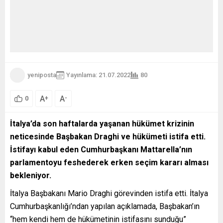
yeniposta
Yayınlama: 21.07.2022
80
A
A
+
-
0
İtalya’da son haftalarda yaşanan hükümet krizinin
neticesinde Başbakan Draghi ve hükümeti istifa etti.
İstifayı kabul eden Cumhurbaşkanı Mattarella’nın
parlamentoyu feshederek erken seçim kararı alması
bekleniyor.
İtalya Başbakanı Mario Draghi görevinden istifa etti. İtalya
Cumhurbaşkanlığı’ndan yapılan açıklamada, Başbakan’ın
“hem kendi hem de hükümetinin istifasını sunduğu”