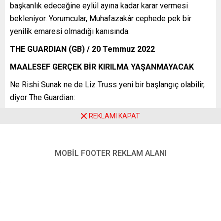
başkanlık edeceğine eylül ayına kadar karar vermesi
bekleniyor. Yorumcular, Muhafazakâr cephede pek bir
yenilik emaresi olmadığı kanısında.
THE GUARDIAN (GB) / 20 Temmuz 2022
MAALESEF GERÇEK BİR KIRILMA YAŞANMAYACAK
Ne Rishi Sunak ne de Liz Truss yeni bir başlangıç olabilir,
diyor The Guardian:
“İkisi de Boris Johnson’ın politikalarını bırakmaktan ziyade
REKLAMI KAPAT
sürdürmekten yana. … Sunak kazanırsa, Büyük Britanya’nın
beyaz olmayan ilk başbakanı, Truss kazanırsa üçüncü
MOBİL FOOTER REKLAM ALANI
kadın başbakanı olacak. İki seçenek de çeşitlilik açısından
kıymetli. Ancak bu, temsilcilerin yalnızca sembolik
kıymetini ortaya koyuyor, zira her iki aday da hükümetin
sistemden kaynaklanan eşitsizlikleri gidermedeki ciddi
kusurlarının sorumluluğunu üzerlerinde taşıyor.”