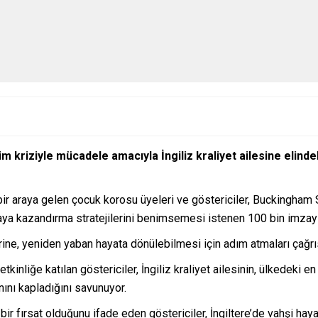
lim kriziyle mücadele amacıyla İngiliz kraliyet ailesine elin
r araya gelen çocuk korosu üyeleri ve göstericiler, Buckingham S
oğaya kazandırma stratejilerini benimsemesi istenen 100 bin imzay
lerine, yeniden yaban hayata dönülebilmesi için adım atmaları çağr
nliğe katılan göstericiler, İngiliz kraliyet ailesinin, ülkedeki e
nını kapladığını savunuyor.
bir fırsat olduğunu ifade eden göstericiler, İngiltere’de vahşi hay