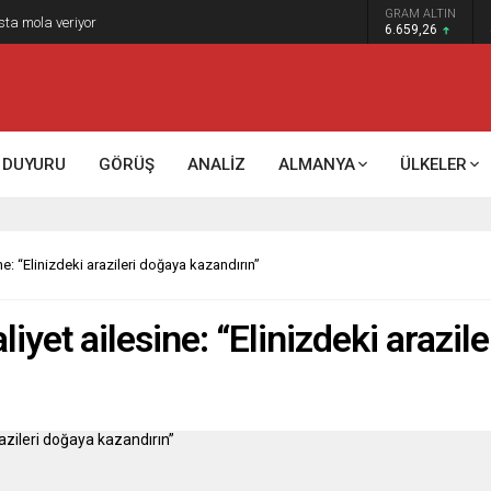
GRAM ALTIN
sta mola veriyor
6.659,26
DUYURU
GÖRÜŞ
ANALİZ
ALMANYA
ÜLKELER
ne: “Elinizdeki arazileri doğaya kazandırın”
liyet ailesine: “Elinizdeki arazi