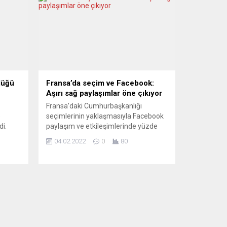
lüğü
Fransa’da seçim ve Facebook:
Aşırı sağ paylaşımlar öne çıkıyor
Fransa’daki Cumhurbaşkanlığı
e
seçimlerinin yaklaşmasıyla Facebook
di.
paylaşım ve etkileşimlerinde yüzde
ve
80’in üzerinde aşırı sağcı adayları öne
04.02.2022
0
80
na
çıkarıyor. BFMTV’nin CrowdTangle
nen
istatistiklerine dayandırdığı habere
nce ve
göre, ülkede nisanda yapılacak
. BİLGİ
cumhurbaşkanlığı seçimleri öncesinde
 Libre
5 aşırı sağcı aday ocakta Facebook
üzerinde yüzde 82,7 etkileşim topladı.
Yeniden Hâkimiyet (Reconquete)
partisi lideri aşırı sağcı Eric Zemmour,