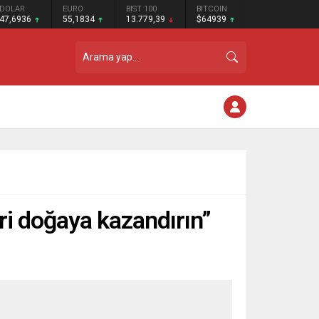
DOLAR
EURO
BIST 100
BITCOIN
47,6936
55,1834
13.779,39
$64939
leri doğaya kazandırın”