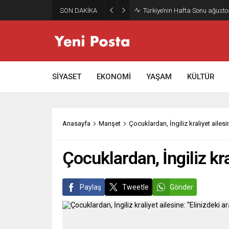
SON DAKİKA
Türkiye’nin Hafta Sonu ağusto
SİYASET
EKONOMİ
YAŞAM
KÜLTÜR
Anasayfa
Manşet
Çocuklardan, İngiliz kraliyet ailesi
Çocuklardan, İngiliz kra
Paylaş
Tweetle
Gönder