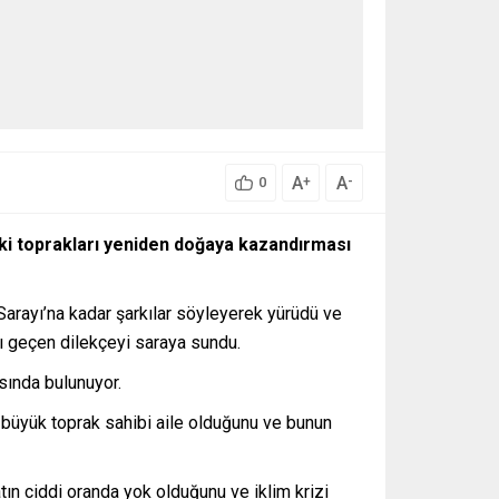
A
A
+
-
0
deki toprakları yeniden doğaya kazandırması
arayı’na kadar şarkılar söyleyerek yürüdü ve
ı geçen dilekçeyi saraya sundu.
ısında bulunuyor.
n büyük toprak sahibi aile olduğunu ve bunun
atın ciddi oranda yok olduğunu ve iklim krizi