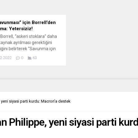
avunması” için Borrell’den
ama: Yetersiziz!
Borrell, “askeri stoklara” daha
kaynak ayrılması gerektiğini
iğini belirterek “Savunma için
aç duyduğumuz yeteneklere
2.2022
0
63
eğiliz” dedi. Avrupa Birliği (AB)
şkiler ve Güvenlik Politikası
 Temsilcisi Josep Borrell,
, kendini savunmak için ihtiyaç
u yeteneklere sahip olmadığını
erek savunma sanayisinin üretim
tesinin artırılması gerektiğini
yeni siyasi parti kurdu: Macron’a destek
i. Avrupa Savunma...
 Philippe, yeni siyasi parti ku