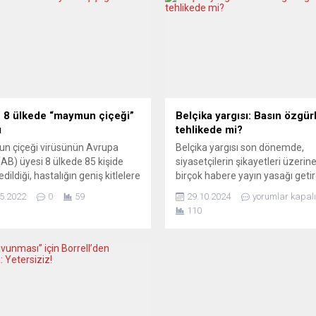
 8 ülkede “maymun çiçeği”
Belçika yargısı: Basın özgür
ı
tehlikede mi?
n çiçeği virüsünün Avrupa
Belçika yargısı son dönemde,
 (AB) üyesi 8 ülkede 85 kişide
siyasetçilerin şikayetleri üzerin
edildiği, hastalığın geniş kitlelere
birçok habere yayın yasağı getir
a ihtimalinin oldukça düşük
Gazetecilere yönelik başlatılan 
5.2022
0
59
29.10.2024
yorumlar kapalı
 bildirildi. AB’ye bağlı Avrupa
SLAPP davaları (Kamu Katılımı
110
ık Önleme ve Kontrol
Karşı Stratejik Dava) olarak bili
inin (ECDC) risk
hukuki girişimler, ülkedeki düşü
endirmesine göre, vakalar 15-
basın özgürlüğünü tehdit ediyor
ıs arasında Belçika, Fransa,
EDİNME HAKKI ÖNCELİKLİDİR La
a, İtalya, Hollanda, Portekiz,
Belgique, bu eğilimin tehlikeli
a ve İsveç’te görüldü. Vakaların
olduğuna dikkat çekiyor: “Bu
a...
yargısallaşma özel...