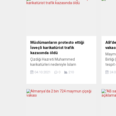
Müslümanların protesto ettiği
AB’de
İsveçli karikatürist trafik
vakas
kazasında öldü
Maymu
Çizdiği Hazreti Muhammed
Birliği
karikatürleri nedeniyle İslam
tespit 
dünyasında büyük tepkiye neden olan
yayılm
04.10.2021
0
210
24.0
İsveçli karikatürist Lars Vilks ile iki
olduğu
koruma polisi, trafik kazası sonrası
Hastal
yanarak öldü. El Kaide, İslam’a hakaret
Merkez
ettiği gerekçesiyle Vilks’in başına ödül
değerl
koymuştu. İsveç’in Dagens Nyheter
23 May
gazetesinin haberine göre, Lars Vilks
Almany
ve iki koruma polisi trafik kazasında
İspany
yaşamını yitirdi....
çoğund