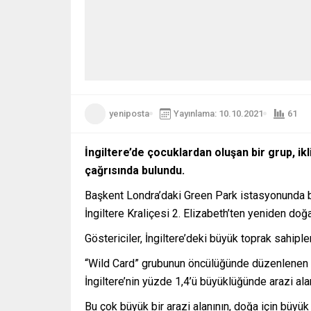
yeniposta
Yayınlama: 10.10.2021
61
İngiltere’de çocuklardan oluşan bir grup, ik
çağrısında bulundu.
Başkent Londra’daki Green Park istasyonunda bi
İngiltere Kraliçesi 2. Elizabeth’ten yeniden d
Göstericiler, İngiltere’deki büyük toprak sahip
“Wild Card” grubunun öncülüğünde düzenlenen etki
İngiltere’nin yüzde 1,4’ü büyüklüğünde arazi ala
Bu çok büyük bir arazi alanının, doğa için büyük 