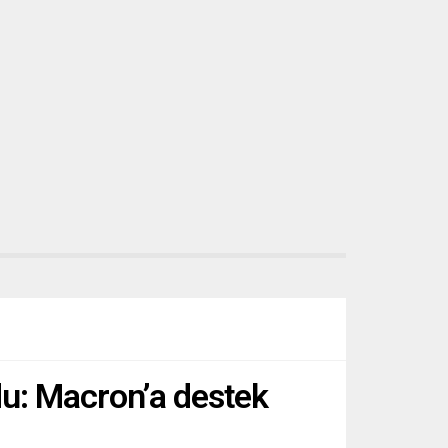
2,3...
rdu: Macron’a destek