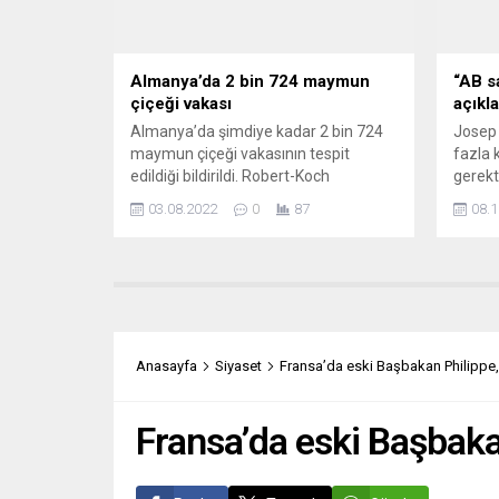
Almanya’da 2 bin 724 maymun
“AB s
çiçeği vakası
açıkl
Almanya’da şimdiye kadar 2 bin 724
Josep 
maymun çiçeği vakasının tespit
fazla 
edildiği bildirildi. Robert-Koch
gerekt
Enstitüsü (RKI) tarafından yapılan
ihtiy
03.08.2022
0
87
08.1
açıklamada, son olarak Stuttgart ve
sahip d
Erfurt kentlerinde 15 ve 17 yaşındaki 2
Dış İli
çocuğun maymun çiçeği virüsüne
Yüksek
yakalandığı ifade edildi. Eyalet
AB’nin
yönetimlerinin şimdiye kadar 2 bin
duyduğ
724 maymun çiçeği virüsü vakasını
belirt
RKI’ye ilettiği kaydedilen...
kapasi
Anasayfa
Siyaset
Fransa’da eski Başbakan Philippe, 
söyled
Fransa’da eski Başbakan