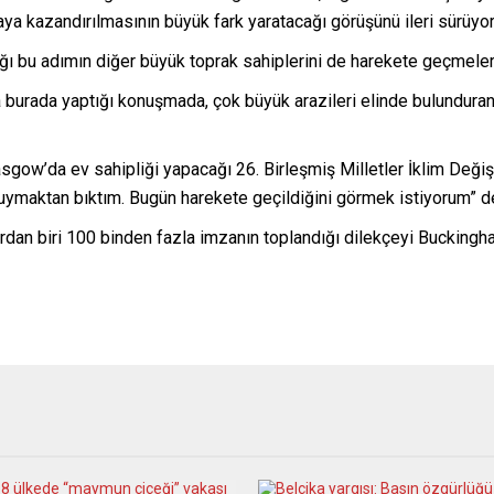
aya kazandırılmasının büyük fark yaratacağı görüşünü ileri sürüyor
cağı bu adımın diğer büyük toprak sahiplerini de harekete geçmeler
burada yaptığı konuşmada, çok büyük arazileri elinde bulunduran İng
gow’da ev sahipliği yapacağı 26. Birleşmiş Milletler İklim Değiş
i duymaktan bıktım. Bugün harekete geçildiğini görmek istiyorum” d
rdan biri 100 binden fazla imzanın toplandığı dilekçeyi Buckingha