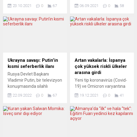
zirvesinden sıcak mesajlarla
Almanya’da fabrika
23.10.2021
0
67
06.09.2021
0
58
uğurlandı. Düzenlenen
siparişleri, temmuzda gemi
küçük kutlamaya ABD
yapımında büyük siparişlerle
Başkanı Obama da bir
bir önceki aya göre yüzde 1
videoyla katıldı. Almanya
düşüş beklentisine karşın
Başbakanı olarak iktidardaki
yüzde 3,4, yıllık bazda ise
16 yılında 106 Avrupa Birliği
yüzde 24,4 yükseldi.
(AB) liderler zirvesine
Almanya Federal İstatistik
katılan Angela Merkel, son
Dairesi (Destatis), fabrika
zirvesinden sıcak mesajlarla
siparişlerine ilişkin temmuz
Ukrayna savaşı: Putin’in
Artan vakalarla: İspanya
uğurlandı. Zirve sonundaki
ayı geçici verilerini açıkladı.
kısmi seferberlik ilanı
çok yüksek riskli ülkeler
20 dakikalık basın toplantısı
Ülkede yurtiçinde üretilen
arasına girdi
Rusya Devlet Başkanı
sonrasında sözcüsü...
ürünler için siparişler,
Vladimir Putin, bir televizyon
Yeni tip koronavirüs (Covid-
temmuzda bir önceki aya
konuşmasında silahlı
19) ve Omicron varyantına
kıyasla yüzde...
kuvvetlerde kısmi
karşı ekonomik nedenlerle
22.09.2022
0
67
19.12.2021
0
41
seferberlik ilan edildiğini
sıkı önlem almayan İspanya,
duyurdu. Yaklaşık 300 bin
çok yüksek riskli ülkeler
yedek askerin aşamalı
arasına girdi. İspanya
olarak orduya alınması
Sağlık Bakanlığının salgınla
bekleniyor. Putin ayrıca,
ilgili güncellediği verilere
Ukrayna’nın işgal altındaki
göre, ülkede son 14 gün
Luhansk, Donetsk, Herson
temel alınarak her 100 bin