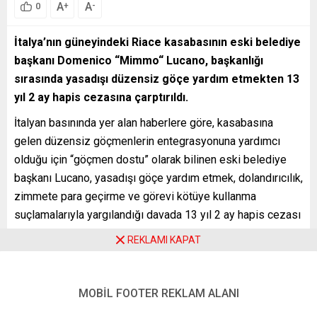
A
A
+
-
0
İtalya’nın güneyindeki Riace kasabasının eski belediye
başkanı Domenico “Mimmo“ Lucano, başkanlığı
sırasında yasadışı düzensiz göçe yardım etmekten 13
yıl 2 ay hapis cezasına çarptırıldı.
İtalyan basınında yer alan haberlere göre, kasabasına
gelen düzensiz göçmenlerin entegrasyonuna yardımcı
olduğu için “göçmen dostu” olarak bilinen eski belediye
başkanı Lucano, yasadışı göçe yardım etmek, dolandırıcılık,
zimmete para geçirme ve görevi kötüye kullanma
suçlamalarıyla yargılandığı davada 13 yıl 2 ay hapis cezası
aldı.
REKLAMI KAPAT
Söz konusu cezanın, savcılığın, Lucano için talep ettiği 7
yıl 11 aylık hapis cezasından da yüksek olması dikkati
MOBİL FOOTER REKLAM ALANI
çekti.