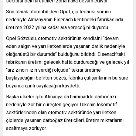
sektöründeki üreticileri zorlamaya devam ediyor.
Son olarak otomobil devi Opel, çip tedariki sorunu
nedeniyle Almanya’nın Eisenach kentindeki fabrikasında
üretime 2022 yılına kadar ara vereceğini duyurdu.
Opel Sözcüsü, otomotiv sektörünün kendisini “devam
eden salgın ve yarı iletkenlerde yaşanan darlık nedeniyle
olağanüstü bir durumda” bulduğunu bildirdi. Eisenach’taki
fabrikanın üretimi gelecek hafta durduracağı ve gelecek yıl
“arz zinciri izin verdiği ölçüde” tekrar üretime
başlayacağını belirten sözcü, fabrika çalışanlarının bu süre
boyunca izinli sayılacağını kaydetti.
Başka ülkeler gibi Almanya da hammadde darboğazı
nedeniyle zor bir süreçten geçiyor. Ülkenin lokomotif
sektörlerinden olan otomotiv sektöründe yarı iletken
çiplerde yaşanan darboğaz üreticileri, üretim miktarlarını
azaltmaya zorluyor.