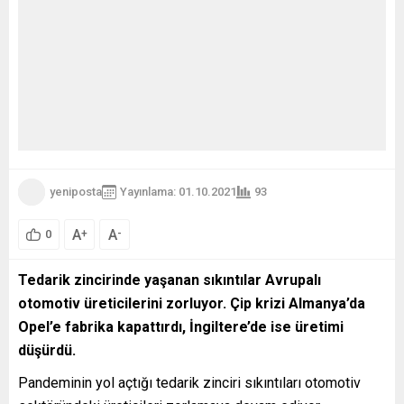
yeniposta
Yayınlama: 01.10.2021
93
A
A
+
-
0
Tedarik zincirinde yaşanan sıkıntılar Avrupalı
otomotiv üreticilerini zorluyor. Çip krizi Almanya’da
Opel’e fabrika kapattırdı, İngiltere’de ise üretimi
düşürdü.
Pandeminin yol açtığı tedarik zinciri sıkıntıları otomotiv