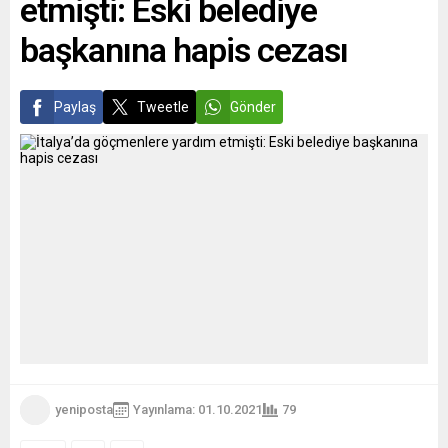
etmişti: Eski belediye
başkanına hapis cezası
Paylaş
Tweetle
Gönder
yeniposta
Yayınlama: 01.10.2021
79