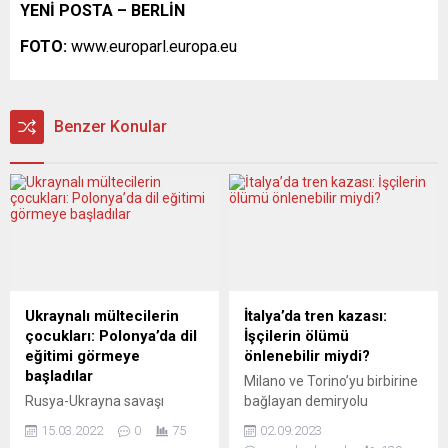
YENİ POSTA – BERLİN
FOTO:
www.europarl.europa.eu
Benzer Konular
Ukraynalı mültecilerin
İtalya’da tren kazası:
çocukları: Polonya’da dil
İşçilerin ölümü
eğitimi görmeye
önlenebilir miydi?
başladılar
Milano ve Torino’yu birbirine
Rusya-Ukrayna savaşı
bağlayan demiryolu
nedeniyle Ukrayna’dan
hattında meydana gelen
15.03.2022
0
75
02.09.2023
kaçan mültecilerin çocukları
kazada beş işçi hayatını