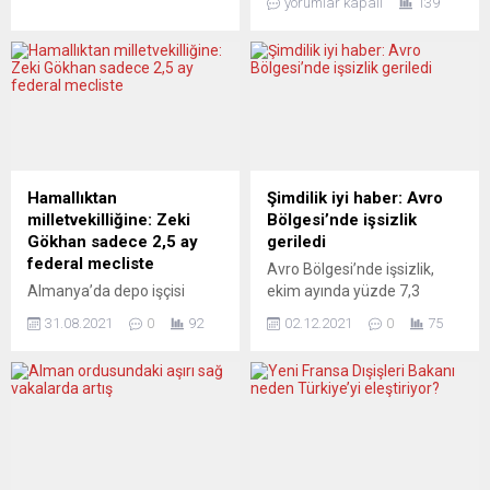
yorumlar kapalı
139
Polonya’daki okullarda dil
kaybetti, ağır yaralanan bazı
eğitimi görmeye başladı.
işçiler de hastaneye
Polonya Eğitim ve Bilim
kaldırıldı. Perşembe gecesi
Bakanı Przemyslaw
yolcu taşımayan bir tren,
Czarnek, Lubycza
raylar üzerinde bakım
Krolewska’da düzenlediği
çalışması yapmakla
basın toplantısında, 30 bin
görevlendirilen şirkete bağlı
Ukraynalı çocuğun Lehçe dil
bir grup demiryolu işçisine
eğitimi aldığını duyurdu.
çarpmıştı. Ülke basını
Hamallıktan
Şimdilik iyi haber: Avro
Lehçe konuşamayan
sistemdeki kusurları
milletvekilliğine: Zeki
Bölgesi’nde işsizlik
Ukraynalı çocukları, Polonya
eleştiriyor. Il Manifesto
Gökhan sadece 2,5 ay
geriledi
eğitim sistemine entegre
(İtalya) Sistem hedef...
federal mecliste
Avro Bölgesi’nde işsizlik,
etmenin en iyi yolunun
Almanya’da depo işçisi
ekim ayında yüzde 7,3
okullardaki hazırlık
olarak çalışan Zeki Gökhan,
seviyesine indi. Avrupa
bölümleri...
31.08.2021
0
92
02.12.2021
0
75
Federal Parlamento
İstatistik Dairesi (Eurostat),
seçimlerine bir ay kala
Avrupa Birliği (AB) ve Avro
milletvekili oldu. 65
Bölgesi’nin ekim ayı işsizlik
yaşındaki Gökhan, yaklaşık
verilerini yayımladı. Buna
2,5 ay milletvekilliği yapacak.
göre, AB’de eylül ayında
Sol Partili siyasetçi Zeki
yüzde 6,7 seviyesinde olan
Gökhan, seçimlere yaklaşık
mevsimsellikten arındırılmış
bir ay kala milletvekili oldu.
işsizlik, ekimde de aynı