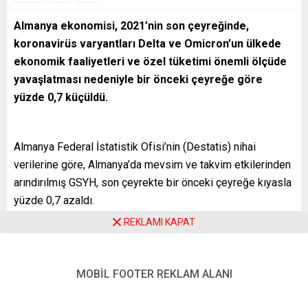
Almanya ekonomisi, 2021’nin son çeyreğinde,
koronavirüs varyantları Delta ve Omicron’un ülkede
ekonomik faaliyetleri ve özel tüketimi önemli ölçüde
yavaşlatması nedeniyle bir önceki çeyreğe göre
yüzde 0,7 küçüldü.
Almanya Federal İstatistik Ofisi’nin (Destatis) nihai
verilerine göre, Almanya’da mevsim ve takvim etkilerinden
arındırılmış GSYH, son çeyrekte bir önceki çeyreğe kıyasla
yüzde 0,7 azaldı.
REKLAMI KAPAT
Destatis, 14 Ocak’ta öncü verilerle 2021’in son çeyreğinde
ülke ekonomisi yüzde 0,5 ile 1,0 arasında küçüleceği
tahmininde bulunmuştu. Piyasalarda Alman ekonomisinin
MOBİL FOOTER REKLAM ALANI
söz konusu son çeyrekte yüzde 0,3 küçülmesi
bekleniyordu.