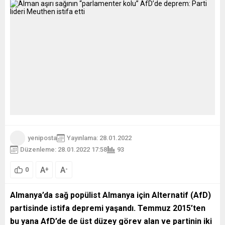
yeniposta
Yayınlama: 28.01.2022
Düzenleme: 28.01.2022 17:58
93
A
A
+
-
0
Almanya’da sağ popülist Almanya için Alternatif (AfD)
partisinde istifa depremi yaşandı. Temmuz 2015’ten
bu yana AfD’de de üst düzey görev alan ve partinin iki