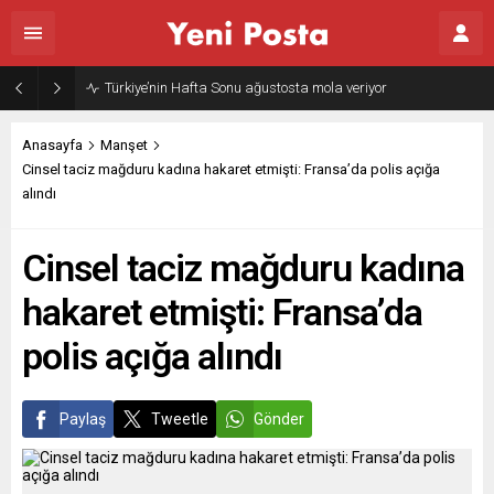
Gazze’nin geleceği: Teknokratik kontrol mü, kolonializm mi?
Anasayfa
Manşet
Cinsel taciz mağduru kadına hakaret etmişti: Fransa’da polis açığa
alındı
Cinsel taciz mağduru kadına
hakaret etmişti: Fransa’da
polis açığa alındı
Paylaş
Tweetle
Gönder