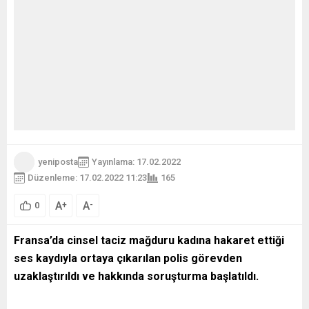
yeniposta
Yayınlama: 17.02.2022
Düzenleme: 17.02.2022 11:23
165
A
A
+
-
0
Fransa’da cinsel taciz mağduru kadına hakaret ettiği
ses kaydıyla ortaya çıkarılan polis görevden
uzaklaştırıldı ve hakkında soruşturma başlatıldı.