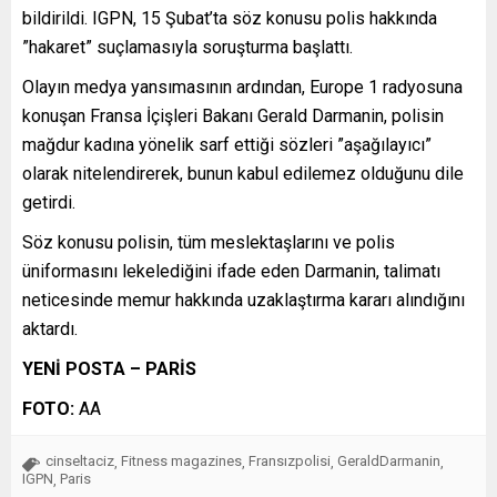
bildirildi. IGPN, 15 Şubat’ta söz konusu polis hakkında
”hakaret” suçlamasıyla soruşturma başlattı.
Olayın medya yansımasının ardından, Europe 1 radyosuna
konuşan Fransa İçişleri Bakanı Gerald Darmanin, polisin
mağdur kadına yönelik sarf ettiği sözleri ”aşağılayıcı”
olarak nitelendirerek, bunun kabul edilemez olduğunu dile
getirdi.
Söz konusu polisin, tüm meslektaşlarını ve polis
üniformasını lekelediğini ifade eden Darmanin, talimatı
neticesinde memur hakkında uzaklaştırma kararı alındığını
aktardı.
YENİ POSTA – PARİS
FOTO:
AA
cinseltaciz
Fitness magazines
Fransızpolisi
GeraldDarmanin
,
,
,
,
IGPN
Paris
,