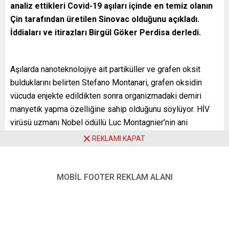
analiz ettikleri Covid-19 aşıları içinde en temiz olanın
Çin tarafından üretilen Sinovac olduğunu açıkladı.
İddiaları ve itirazları Birgül Göker Perdisa derledi.
Aşılarda nanoteknolojiye ait partiküller ve grafen oksit
bulduklarını belirten Stefano Montanari, grafen oksidin
vücuda enjekte edildikten sonra organizmadaki demiri
manyetik yapma özelliğine sahip olduğunu söylüyor. HİV
virüsü uzmanı Nobel ödüllü Luc Montagnier’nin ani
vefatından hemen sonra, Stefano Montanari de “vasiyet”
REKLAMI KAPAT
niteliğinde bir söyleşiyi gazeteci Morris San ile yaptı.
Koronavirüs salgınını durdurmak için Batılı aşı firmalarının
MOBİL FOOTER REKLAM ALANI
ürettikleri Covid-19 aşılarıyla ilgili gündem yine çok yoğun.
En yeni haber Hindistan’dan geldi. Reuters haber ajansının
bildirdiğine göre, Hindistan hükümeti, Pfizer’ın aşısına acil
kullanım izni vermek için öncelikle bu Covid-19 aşısının