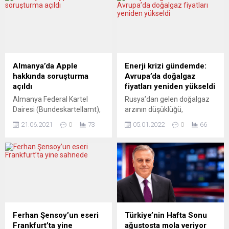
41’inci sırada yer aldı.
başarısız olduğuna, ağır
Hannover Leibniz
kayıplar verdiğine ve belirli
Üniversitesi ve RKW Yetenek
bölgelerde geri
Merkezi’nin startupların
püskürtüldüğüne dair artan
uluslararası ve ülke
emareler var. Batılı gizli
çapındaki eko sistemini
servisler, Putin’in günlük
analiz eden “2020/2021
askeri operasyonlara
Almanya’da Apple
Enerji krizi gündemde:
Küresel Girişimcilik İzleme
giderek daha fazla
hakkında soruşturma
Avrupa’da doğalgaz
Ülke Raporu” yayınlandı.
müdahale ettiğini bildiriyor.
açıldı
fiyatları yeniden yükseldi
Rapora göre, Siemens ve
Avrupa basını, ülke içindeki...
Almanya Federal Kartel
Rusya’dan gelen doğalgaz
Adidas gibi uluslararası...
Dairesi (Bundeskartellamt),
arzının düşüklüğü,
Apple hakkında piyasadaki
Avrupa’da daha soğuk
21.06.2021
0
73
05.01.2022
0
66
üstünlüğünü kötüye kullanıp
havanın etkili olmasıyla
kullanmadığına yönelik
birlikte, enerji kriziyle ilgili
soruşturma başlattı. Federal
endişeleri yeniden artırırken
Kartel Dairesi tarafından
doğalgaz fiyatları, Avrupa
yapılan açıklamada, Apple’ın
vadeli işlem piyasasında
iOS 14.5 işletim
yüzde 16’dan fazla yükseldi.
sistemindeki kullanıcı
Avrupa’da derinliği en fazla
takibinin kısıtlamasıyla ilgi
olan Hollanda merkezli
şikayetlerden sonra ABD’li
sanal doğalgaz ticaret
Ferhan Şensoy’un eseri
Türkiye’nin Hafta Sonu
şirketin pazar hakimiyetinde
noktası TTF’de işlem gören
Frankfurt’ta yine
ağustosta mola veriyor