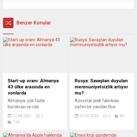
Benzer Konular
Start-up oranı: Almanya
Rusya: Savaştan duyulan
43 ülke arasında en
memnuniyetsizlik artıyor
sonlarda
mu?
Almanya, çok fazla
Azovstal çelik fabrikası
bürokrasi ve risk
zaferi bir yandan Rus
sermayesine ulaşımda
ordusu için kısmi bir başarı
12.08.2021
0
20.05.2022
0
84
sıkıntılar nedeniyle
olarak değerlendirilirken,
118
startupların oranı
diğer yandan Rusya’nın
konusunda 43 ülke arasında
savaş hedeflerinde