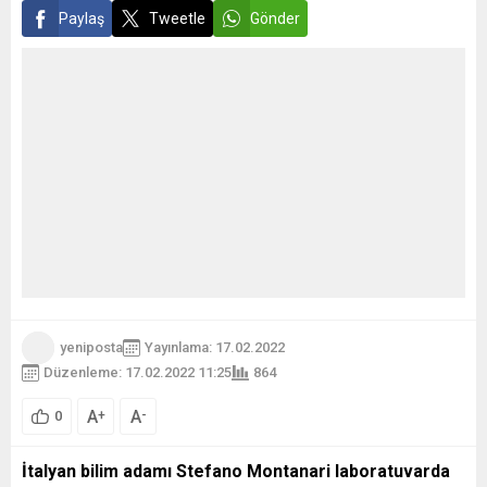
Paylaş
Tweetle
Gönder
yeniposta
Yayınlama: 17.02.2022
Düzenleme: 17.02.2022 11:25
864
A
A
+
-
0
İtalyan bilim adamı Stefano Montanari laboratuvarda