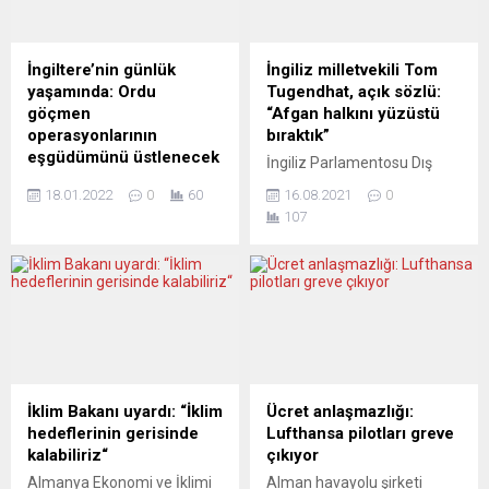
İngiltere’nin günlük
İngiliz milletvekili Tom
yaşamında: Ordu
Tugendhat, açık sözlü:
göçmen
“Afgan halkını yüzüstü
operasyonlarının
bıraktık”
eşgüdümünü üstlenecek
İngiliz Parlamentosu Dış
İngiliz ordusu, sığınmacı ve
İlişkiler Komisyonu Başkanı
18.01.2022
0
60
16.08.2021
0
göçmen geçişlerine karşı
Tom Tugendhat,
107
yapılan operasyonların
Afganistan’dan askerlerin
eşgüdüm içinde yürümesini
çekilmesi kararının,
sağlayacak. İçişleri Bakanı
İngiltere’nin 1956’daki
Priti Patel, parlamentoda
Süveyş Kanalı krizinden bu
yaptığı açıklamada, göçmen
yana “en büyük dış politika
geçişi sorununu hiçbir
felaketi” olduğunu ve
bakanlığın tek başına
ülkesinin Afgan halkını terk
çözemeyeceğini belirterek,
ettiğini söyledi. İktidardaki
Savunma Bakanlığı’nın
Muhafazakâr Parti’nin
İklim Bakanı uyardı: “İklim
Ücret anlaşmazlığı:
koordinasyon görevini
milletvekili Tugendhat,
hedeflerinin gerisinde
Lufthansa pilotları greve
yerine getirme kararının,
Afganistan’daki mevcut
kalabiliriz“
çıkıyor
göçmenlere karşı
duruma ve ülkesinin
Almanya Ekonomi ve İklimi
Alman havayolu şirketi