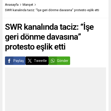
konusu. Robert Koch
adımı atmaya hazırlanan
Anasayfa
Manşet
Enstitüsü ülkede dördüncü
belediye, öğrenci biletlerinde
SWR kanalında taciz: “İşe geri dönme davasına” protesto eşlik etti
dalganın başladığını
bir dizi yeniliğe gitti. Eylül
duyururken tazeleme aşısı
2021’de başlayacak olan
SWR kanalında taciz: “İşe
olarak bilinen üçüncü doz
öğrenim yılından itibaren
aşıya ilişkin tartışmalar da
öğrenciler...
geri dönme davasına”
sürüyor. Sağlık Bakanı Jens
Spahn, vatandaşlara...
protesto eşlik etti
Paylaş
Tweetle
Gönder