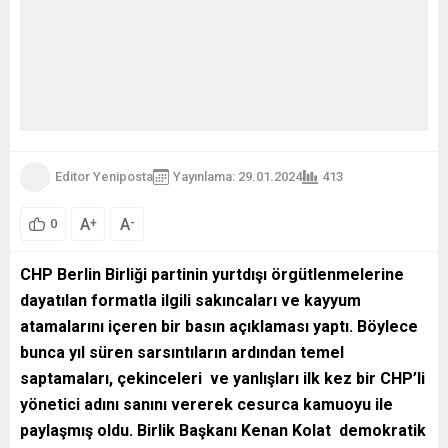
Editor Yeniposta
Yayınlama: 29.01.2024
413
A
A
+
-
0
CHP Berlin Birliği partinin yurtdışı örgütlenmelerine
dayatılan formatla ilgili sakıncaları ve kayyum
atamalarını içeren bir basın açıklaması yaptı. Böylece
bunca yıl süren sarsıntıların ardından temel
saptamaları, çekinceleri ve yanlışları ilk kez bir CHP’li
yönetici adını sanını vererek cesurca kamuoyu ile
paylaşmış oldu. Birlik Başkanı Kenan Kolat demokratik