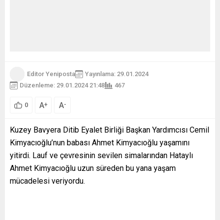
Editor Yeniposta
Yayınlama: 29.01.2024
Düzenleme: 29.01.2024 21:48
467
A
A
+
-
0
Kuzey Bavyera Ditib Eyalet Birliği Başkan Yardımcısı Cemil
Kimyacıoğlu’nun babası Ahmet Kimyacıoğlu yaşamını
yitirdi. Lauf ve çevresinin sevilen simalarından Hataylı
Ahmet Kimyacıoğlu uzun süreden bu yana yaşam
mücadelesi veriyordu.