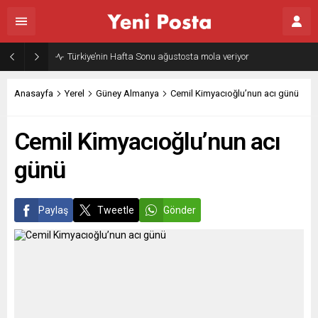
Gazze’nin geleceği: Teknokratik kontrol mü, kolonializm mi?
Anasayfa
Yerel
Güney Almanya
Cemil Kimyacıoğlu’nun acı günü
Cemil Kimyacıoğlu’nun acı
günü
Paylaş
Tweetle
Gönder