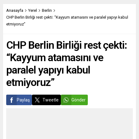
birlikte bölgeye kapsamlı
düzenleniyor. Nazım Hikmet
sağlık hizmeti sunuyor.
Kültür Merkezi Stuttgart ve
Anasayfa
Yerel
Berlin
Ortopedi, travma
kültür sanat derneği Turkuaz‘ın
CHP Berlin Birliği rest çekti: “Kayyum atamasını ve paralel yapıyı kabul
cerrahisi ve el cerrahisi
organizasyonunda düzenlenen
etmiyoruz”
alanlarında Fränkische
programda hem komünist
Schweiz bölgesinin en
şairin hayatı hem şiirleri hem...
güçlü sağlık
CHP Berlin Birliği rest çekti:
merkezlerinden biri olan
MVZ Medikon, yeni
“Kayyum atamasını ve
yerinde...
paralel yapıyı kabul
etmiyoruz”
Paylaş
Tweetle
Gönder