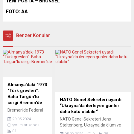
YENİ POSTA – BRÜKSEL
FOTO: AA
Benzer Konular
Almanya’daki 1973
“Türk grevleri”:
Baha Targün’lü
NATO Genel Sekreteri uyardı:
sergi Bremen’de
“Ukrayna’da ilerleyen günler
Bremen’de Federal
daha kötü olabilir“
Almanya’nın
NATO Genel Sekreteri Jens
29.05.2024
“gayriresmi
Stoltenberg, Ukrayna’da ölüm ve
yorumlar kapalı
tarihinden” sayfalar,
yıkımın ilerleyen günlerde daha
81
05.03.2022
0
75