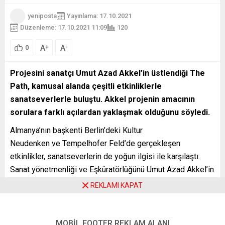
yeniposta
Yayınlama: 17.10.2021
Düzenleme: 17.10.2021 11:09
120
A
A
+
-
0
Projesini sanatçı Umut Azad Akkel’in üstlendiği The
Path, kamusal alanda çeşitli etkinliklerle
sanatseverlerle buluştu. Akkel projenin amacının
sorulara farklı açılardan yaklaşmak olduğunu söyledi.
Almanya’nın başkenti Berlin’deki Kultur
Neudenken ve Tempelhofer Feld’de gerçekleşen
etkinlikler, sanatseverlerin de yoğun ilgisi ile karşılaştı.
Sanat yönetmenliği ve Eşküratörlüğünü Umut Azad Akkel’in
üstlendiği projede küratörlüğü Şehnaz Layıkel, oyun
REKLAMI KAPAT
temsilciliğini Sophia Schmidt, etkinlik koordinatörlüğünü
Pegah Keshmirshekan ve Ilgaz Yalçınoğlu üstleniyor.
MOBİL FOOTER REKLAM ALANI