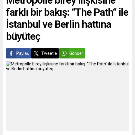
Metropolle birey ilişkisine
gerçekleştirilecek.
farklı bir bakış: “The Path“ ile
Zirvede, devam eden
salgın, küresel
İstanbul ve Berlin hattına
jeopolitik riskler ve
iklim değişikliği gibi
büyüteç
önemli başlıkların ele
alınması bekleniyor....
Paylaş
Tweetle
Gönder