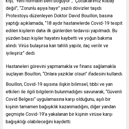
kişi, “Yeni normalin beni boğuyor”, “Çocuklarımız kobay
değil”, “Zorunlu aşıya hayır” yazılı dövizler taşıdı.
Protestoyu düzenleyen Doktor David Bouillon, basına
yaptığı açıklamada, “18 aydır hastanelerde Covid-19 tespit
edilen kişilerin daha ilk günlerden tedavisi yapılmadı. Bu
yüzden bazı kişiler hayatını kaybetti ve yoğun bakıma
alındı. Virüs bulaşırsa kan tahlili yapılır, ilaç verilir ve
iyileşiriz” dedi.
Hastaneleri görevini yapmamakla ve finans sağlamakla
suçlayan Bouillon, “Onlara yazıklar olsun” ifadesini kullandı.
Bouillon, Covid-19 aşısına ilişkin bilimsel, tıbbi ve yan
etkileri ile ilgili bilgilerin bulunmadığını savunarak, “Güvenli
Covid Belgesi” uygulamasına karşı olduğunu, aşılı bir
kişinin tamamen bağışıklık kazanmadığını, diğer yandan
geçmişte Covid-19’a yakalanan bir kişinin virüse karşı
bağışıklığı olabileceğini kaydetti.