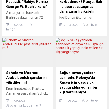
Festivali: “Rabiye Kurnaz,
kaybedecek? Rusya, Batı
Ukrayna’ya ağır silahların
karşılaşabileceğini kaydetti.
George W. Bush’a karşı”
ile ticaret savaşından
verilmesinden...
Brown, yoksul hanelerin
daha zararlı çıkabilir
Almanya’nın başkenti
enerji...
Berlin’de düzenlenen 72.
Kiel Dünya Ekonomisi
Uluslararası Berlin
Enstitüsü (IfW) ve Avusturya
13.02.2022
0
03.03.2022
0
81
Festivali’nde (Berlinale)
Ekonomik Araştırma
164
“Rabiye Kurnaz George W.
Enstitüsü (Wifo) tarafından
Bush’a karşı” filminin dünya
yapılan analizde, Rusya’nın,
prömiyeri yapıldı. Oğlunu
başta ABD olmak üzere
Guantanamo
Batılı ülkelerle uzun bir
hapishanesinden kurtarmak
ticaret savaşından daha
için yaşadıkları filme konu
zararlı çıkabileceği belirtildi.
edilen Rabia Kurnaz,
Analizde, Rusya’nın
Berlinale Palast’ta
ekonomik üretiminin Batı ile
düzenlenen galaya katılarak
ticari ilişkilerin değişmeden
Scholz ve Macron:
Soğuk savaş yeniden
kırmızı halıda yürüdü.
kalması durumunda uzun
Arabuluculuk şanslarını
sahnede: Polonya’da
Berlinale kapsamındaki
vadede yıllık neredeyse
yitirdiler mi?
Rusya için casusluk
basın toplantısına Türk ev
yüzde 10 daha düşük
yaptığı iddia edilen bir
Kremlin sözcüsü Peskov,
kadını Rabiye Kurnaz’ın oğlu
olacağı...
kişi yargılanıyor
Almanya Başbakanı Scholz
Murat’ın...
ve Fransa Cumhurbaşkanı
Polonya’da Janusz N. isimli
11.09.2023
11.06.2021
0
64
Macron’un bağımsızlıklarını
bir kişinin Rusya İstihbarat
yorumlar kapalı
71
yitirdiğini ve arabuluculuk
Servisi için çalıştığı