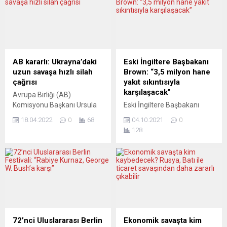
AB kararlı: Ukrayna’daki
Eski İngiltere Başbakanı
uzun savaşa hızlı silah
Brown: “3,5 milyon hane
çağrısı
yakıt sıkıntısıyla
karşılaşacak”
Avrupa Birliği (AB)
Komisyonu Başkanı Ursula
Eski İngiltere Başbakanı
von der Leyen, imkânı olan
Gordon Brown, ülkede bu yıl
18.04.2022
0
68
04.10.2021
0
AB üyesi ülkelerin
3,5 milyon hanenin yakıt
128
Ukrayna’ya hızlı silah
sıkıntısıyla karşı karşıya
sağlaması çağrısında
kalabileceği uyarısında
bulundu. Alman politikacı,
bulundu. The Guardian
savaşın yıllarca sürebileceği
gazetesinde yayımlanan
uyarısında bulunurken, ağır
habere göre, Brown, enerji
ve hafif silahlar arasında da
fiyatlarındaki artış sonrası
artık ayrım yapılmadığını
bu kış yaklaşık 1 milyon
söyledi. Ursula von der
hanenin daha eklenmesiyle
Leyen, Bild gazetesine
toplam 3,5 milyon hanenin
72’nci Uluslararası Berlin
Ekonomik savaşta kim
verdiği röportajda,
yakıt sıkıntısı riskiyle