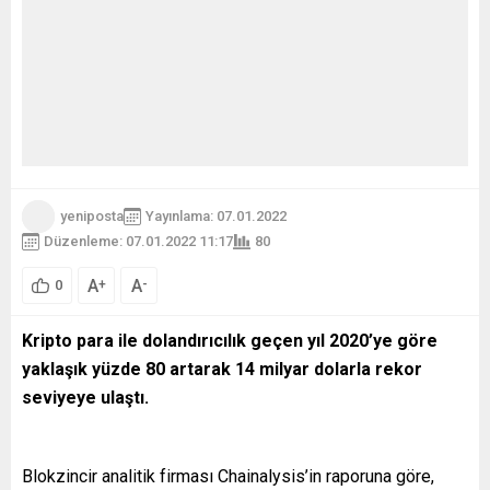
yeniposta
Yayınlama: 07.01.2022
Düzenleme: 07.01.2022 11:17
80
A
A
+
-
0
Kripto para ile dolandırıcılık geçen yıl 2020’ye göre
yaklaşık yüzde 80 artarak 14 milyar dolarla rekor
seviyeye ulaştı.
Blokzincir analitik firması Chainalysis’in raporuna göre,