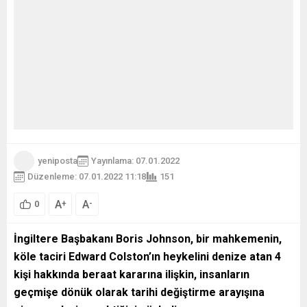
yeniposta
Yayınlama: 07.01.2022
Düzenleme: 07.01.2022 11:18
151
A
A
+
-
0
İngiltere Başbakanı Boris Johnson, bir mahkemenin,
köle taciri Edward Colston’ın heykelini denize atan 4
kişi hakkında beraat kararına ilişkin, insanların
geçmişe dönük olarak tarihi değiştirme arayışına