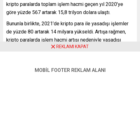
kripto paralarda toplam işlem hacmi geçen yıl 2020’ye
göre yüzde 567 artarak 15,8 trilyon dolara ulaştı.
Bununla birlikte, 2021’de kripto para ile yasadışı işlemler
de yüzde 80 artarak 14 milyara yükseldi. Artışa rağmen,
kripto paralarda işlem hacmi artışı nedeniyle yasadışı
REKLAMI KAPAT
faaliyetlerin kripto para işlem hacmindeki payı yüzde
0,60’dan yüzde 0,15’e geriledi.
Geçen yıl 3,2 milyar dolar değerinde kripto para çalınırken,
MOBİL FOOTER REKLAM ALANI
bir önceki yıla göre artış yüzde 516 oldu.
Kripto para birimleri, son derece karmaşık bilgisayar
hesaplamaları ile üretiliyor ve dolar ya da avro gibi
geleneksel para birimlerinin aksine, merkez bankaları
tarafından kontrol edilmiyor.
Bu nedenle dünya çapında düzenleyici makamlar,
dolandırıcılık konusunda uyarılarını artırırken, mali
denetçiler de sektör için uygun düzenlemeler üzerinde