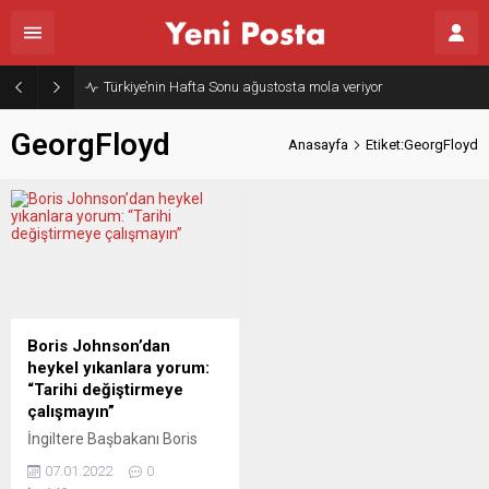
Türkiye’nin Hafta Sonu ağustosta mola veriyor
GeorgFloyd
Anasayfa
Etiket:GeorgFloyd
Boris Johnson’dan
heykel yıkanlara yorum:
“Tarihi değiştirmeye
çalışmayın”
İngiltere Başbakanı Boris
Johnson, bir mahkemenin,
07.01.2022
0
köle taciri Edward Colston’ın