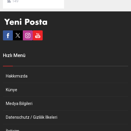
149
heykelini denize atan 4 kişi
hakkında beraat kararına
ilişkin, insanların geçmişe
dönük olarak tarihi
değiştirme arayışına
girmemeleri gerektiğini
söyledi. Johnson’a, bir aşı
merkezine yaptığı ziyarette
söz konusu karara ilişkin
Hızlı Menü
düşünceleri soruldu. Karar
hakkında yorum yapmak
istemediğini, konunun
mahkemenin alanına...
Hakkımızda
Künye
Medya Bilgileri
Datenschutz / Gizlilik İlkeleri
İletişim