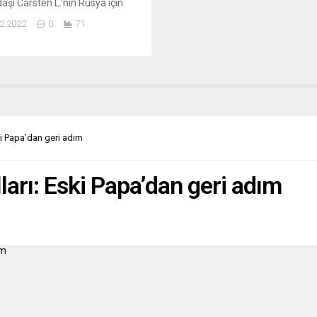
aşı Carsten L.’nin Rusya için
uk yaptığı suçlamasıyla
2.2022
0
71
ndığı bildirildi. Federal
cılıktan yapılan yazılı
mada, dün gözaltına alınan
n L.’nin vatana ihanet etmekle
ığı belirtildi. BND için çalışan
n L.’nin 2022’de mesleki
eti kapsamında elde ettiği
ri Rus istihbarat servisine ilettiği
ki Papa’dan geri adım
lan açıklamada,...
ları: Eski Papa’dan geri adım