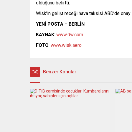
olduğunu belirtti.
Wisk’in geliştireceği hava taksisi ABD’de onay v
YENİ POSTA – BERLİN
KAYNAK
:
www.dw.com
FOTO
:
www.wisk.aero
Benzer Konular