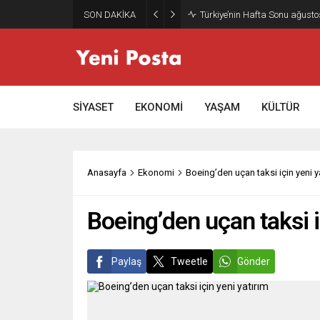
SON DAKİKA
Türkiye’nin Hafta Sonu ağusto
SİYASET
EKONOMİ
YAŞAM
KÜLTÜR
Anasayfa
Ekonomi
Boeing’den uçan taksi için yeni y
Boeing’den uçan taksi i
Paylaş
Tweetle
Gönder