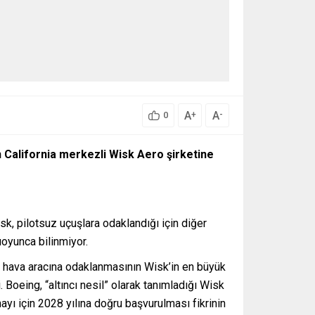
A
A
+
-
0
in California merkezli Wisk Aero şirketine
sk, pilotsuz uçuşlara odaklandığı için diğer
uoyunca bilinmiyor.
uz hava aracına odaklanmasının Wisk’in en büyük
. Boeing, “altıncı nesil” olarak tanımladığı Wisk
yı için 2028 yılına doğru başvurulması fikrinin