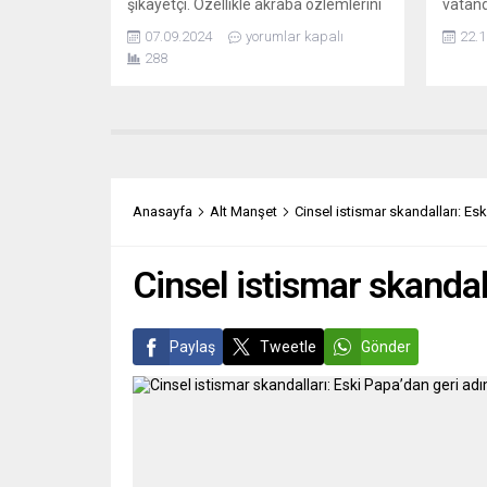
şikayetçi. Özellikle akraba özlemlerini
vatand
gidermek için Türkiye’ye gelen
casusl
07.09.2024
yorumlar kapalı
22.1
vatandaşlar, ülkenin içinde bulunduğu
tutukla
288
ekonomik kriz ve enflasyonun
Başsav
etkilerini derinden hissetti. “Avro’yu
açıkla
bozduruyoruz ama hiçbir değeri
Carste
kalmamış” diyen birçok kişi,
suçland
Türkiye’deki pahalılığın Avrupa ile
Carste
kıyaslandığında ciddi bir fark
faaliy
yarattığını belirtiyor. Son dönemde
bilgile
Anasayfa
Alt Manşet
Cinsel istismar skandalları: Es
Türkiye’deki...
aktarı
Cinsel istismar skandal
Paylaş
Tweetle
Gönder