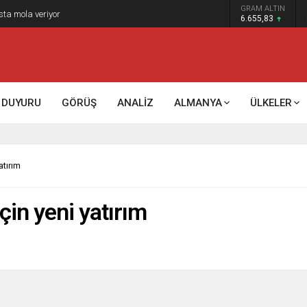
GRAM ALTIN
sta mola veriyor
6.655,83
DUYURU
GÖRÜŞ
ANALİZ
ALMANYA
ÜLKELER
atırım
çin yeni yatırım