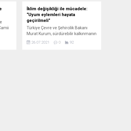
e
İklim değişikliği ile mücadele:
“Uyum eylemleri hayata
geçirilmeli”
ne
Camii
Türkiye Çevre ve Şehircilik Bakanı
Murat Kurum, sürdürebilir kalkınmanın
sağlanabilmesi için ülkelerin,
26.07.2021
0
92
lelere
ekonomik, sosyal ve çevresel boyutları
da göz önünde bulundurarak
 Kuran
hazırlanacak iklim değişikliğine uyum
da
eylemlerini hayata geçirmesinin
iz
zorunlu olduğunu belirtti. Türkiye
ve
Çevre Bakanı Kurum, İngiltere ve
en sel
Birleşmiş Milletler (BM) İklim
an
Değişikliği Çerçeve Sözleşmesi
Taraflar Konferansı (COP26) Başkanı
Alok Sharma’nın...