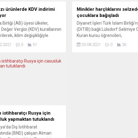
zı ürünlerde KDV indirimi
Minikler harçlıklarını selzed
yor
çocuklara bağışladı
Birliği (AB) üyesi ülkeler,
Diyanet İşleri Türk İslam Birliği’
Değer Vergisi (KDV) kurallarının
(DİTİB) bağlı Lülsdorf Selimiye 
rilerek, iklim değişikliğiyle
Kuran kursu öğrencileri,
e, halk sağlığı ve dijital
kumbaralarında biriktirdikleri
2.2021
0
51
30.08.2021
0
26
mle ilgili mal ve hizmetlerdeki
harçlıkları selden zarar gören ai
rın azaltılmasında uzlaşı
ve çocuklara ulaştırılmak üzere
ı. AB Konseyi, üye ülkelerin
bağışladı. 7-11 yaş aralığındaki
nlarına ilişkin Birlik kurallarının
kursu öğrencileri, kumbaraların
llenmesi konusunda
biriktirdikleri harçlıkları Karaden
ıklarını açıkladı. Güncellemeye
bölgesinde Kastamonu, Bartın 
üye ülkeler standart olarak
Sinop şehirlerinde meydana gel
15’in üzerinde...
felaketi mağdurları için başlatıl
yardım kampanyasına...
 istihbaratçı Rusya için
luk yapmaktan tutuklandı
a’da Dış İstihbarat
atında (BND) çalışan Alman