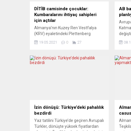
DİTİB camisinde çocuklar:
AB ba
Kumbaralarını ihtiyaç sahipleri
planlı
için açtılar
Avrupa 
Almanya’nın Kuzey Ren Vestfalya
Katma 
(KRV) eyaletindeki Plettenberg
değişti
beldesinde, Diyanet İşleri Türk İslam
mücadel
19.05.2021
0
27
08.1
Birliği’ne (DİTİB) bağlı Eyüp Sultan
dönüşü
Camii Kuran kursu öğrencileri,
oranla
kumbaralarını ihtiyaç sahipleri için açtı.
sağlad
Plettenberg DİTİB Eyüp Sultan Camii
KDV ora
kız ve erkek gençlik kolu üyeleri ile
günce
Kuran kursu öğrencileri
anlaşt
kumbaralarında biriktirdiklerini ve
göre, 
harçlıklarını din görevlisi Abdullah
yüzde 
Kandemir ve...
İzin dönüşü: Türkiye’deki pahalılık
Alman
bezdirdi
casus
Yaz tatilini Türkiye’de geçiren Avrupalı
Almany
Türkler, dönüşte yüksek fiyatlardan
Teşkil