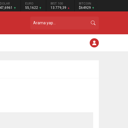
DOLAR
EURO
BIST 100
BITCOIN
47,6961
55,1622
13.779,39
$64929