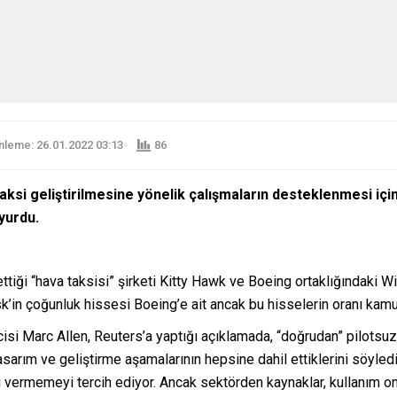
leme: 26.01.2022 03:13
86
taksi geliştirilmesine yönelik çalışmaların desteklenmesi iç
yurdu.
ttiği “hava taksisi” şirketi Kitty Hawk ve Boeing ortaklığındaki Wi
 Wisk’in çoğunluk hissesi Boeing’e ait ancak bu hisselerin oranı kam
cisi Marc Allen, Reuters’a yaptığı açıklamada, “doğrudan” pilots
tasarım ve geliştirme aşamalarının hepsine dahil ettiklerini söyledi
 vermemeyi tercih ediyor. Ancak sektörden kaynaklar, kullanım ona