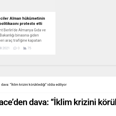
ciler Alman hükümetinin
politikasını protesto etti
t Berlin’de Almanya Gıda ve
Bakanlığı binasına giden
eri araç trafiğine kapatan
iciler, hükümetten iklim
8.2021
0
75
nda daha ciddi adımlar
nı talep ediyor. Çevreciler,
a’nın başkenti Berlin’de Alman
tinin iklim ve çevre politikasını
o etti. “Extinction Rebellion”
uş İsyanı) adlı çevreci oluşumun
a’daki üyeleri, hükümetin iklim
va: “İklim krizini körüklediği” iddia ediliyor
kalarını protesto etmek üzere...
’den dava: “İklim krizini körükl