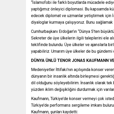
“İslamofobi ile farklı boyutlarda mücadele ediyo
yaptığımız önleyici diplomasi. Bu kapsamda kült
edecek diplomat ve uzmanlar yetiştirmek için İst
diyaloglar kurmaya çalışıyoruz. Bunu sağlamak 
Cumhurbaşkanı Erdoğan’ın “Dünya 5’ten büyüktür
Sekreter de üye ülkelerin ilgili taleplerini ele
teklifinde bulundu. Üye ülkeler ve ajanslarla b
yapabiliriz. Umarım üye ülkeler de bu gündemi 
DÜNYA ÜNLÜ TENOR JONAS KAUFMANN VE
Medeniyetler İttifakı’nın açılışında konser ve
dünyanın bir insanlık altında birleşmesi gerekti
dil olduğunu söyleyebilirim. İnsanlık olarak te
yüzden iklim değişikliğini durdurmak için varıl
Kaufmann, Türkiye’de konser vermeyi çok istedi
Türkiye’de performans sergileme imkanı bulurum
Kaufmann, şunları kaydetti: