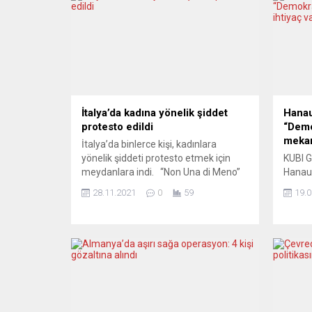
İtalya’da kadına yönelik şiddet
Hanau
protesto edildi
“Demo
mekan
İtalya’da binlerce kişi, kadınlara
yönelik şiddeti protesto etmek için
KUBI G
meydanlara indi. “Non Una di Meno”
Hanau K
(Bir Kadın Daha Eksilmesin) isimli sivil
yaptığ
28.11.2021
0
59
19.0
inisiyatifin girişimiyle yapılan yürüyüş,
yönelim
başkent Roma’nın işlek
olursa
meydanlarından Repubblica’da
şemsiy
başladı ve San Giovanni Meydanı’na
önemli
kadar sürdü. Kadınların yanı sıra
yönetic
erkeklerin de yer aldığı yürüyüşte
Mart’ın
kadına yönelik şiddet protesto...
ulusal
edilme
söyled