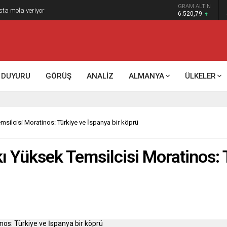
GRAM ALTIN
k kontrol mü, kolonializm mi?
6.520,79
DUYURU
GÖRÜŞ
ANALİZ
ALMANYA
ÜLKELER
msilcisi Moratinos: Türkiye ve İspanya bir köprü
ı Yüksek Temsilcisi Moratinos: 