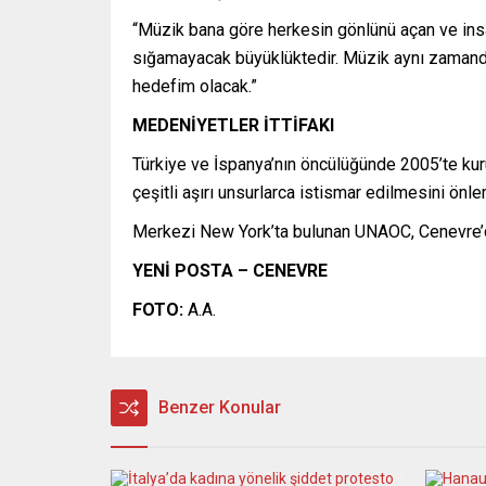
“Müzik bana göre herkesin gönlünü açan ve insa
sığamayacak büyüklüktedir. Müzik aynı zamanda 
hedefim olacak.”
MEDENİYETLER İTTİFAKI
Türkiye ve İspanya’nın öncülüğünde 2005’te kur
çeşitli aşırı unsurlarca istismar edilmesini ön
Merkezi New York’ta bulunan UNAOC, Cenevre’de 
YENİ POSTA – CENEVRE
FOTO:
A.A.
Benzer Konular