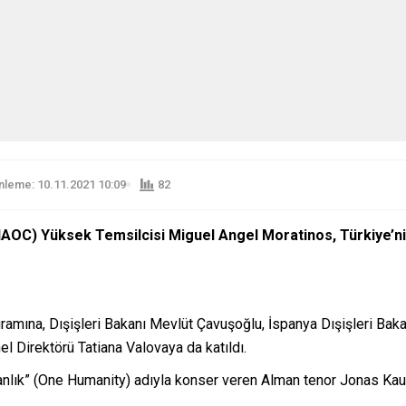
leme: 10.11.2021 10:09
82
UNAOC) Yüksek Temsilcisi Miguel Angel Moratinos, Türkiye’nin 
ogramına, Dışişleri Bakanı Mevlüt Çavuşoğlu, İspanya Dışişleri 
l Direktörü Tatiana Valovaya da katıldı.
sanlık” (One Humanity) adıyla konser veren Alman tenor Jonas K