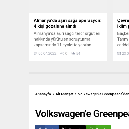
Almanya’da aşırı sağa operasyon:
Çevre
4 kişi gözaltına alındı
iklim 
Almanya’da aşırı sağcı terör örgütleri
Başken
hakkında yürütülen soruşturma
Tarım 
kapsamında 11 eyalette yapılan
caddel
aramalarda 4 kişi yakalandı. Federal
göster
06.04.2022
0
54
20.0
Savcılıktan yapılan açıklamada,
konusu
ülkenin iç istihbarat servisi Anayasayı
atması
Koruma Teşkilatının bulgularına
Almany
dayanarak ABD menşeli Atomwaffen
hüküme
Division Deutschland (AWDD) ve
protest
Sonderkommando 1418 terör
(Yokol
örgütleri hakkında Eylül 2019’dan bu
Almany
Anasayfa
Alt Manşet
Volkswagen’e Greenpeace’den da
yana soruşturmalar yürütüldüğü
politi
belirtildi. Soruşturmalar...
Volkswagen’e Greenpeace