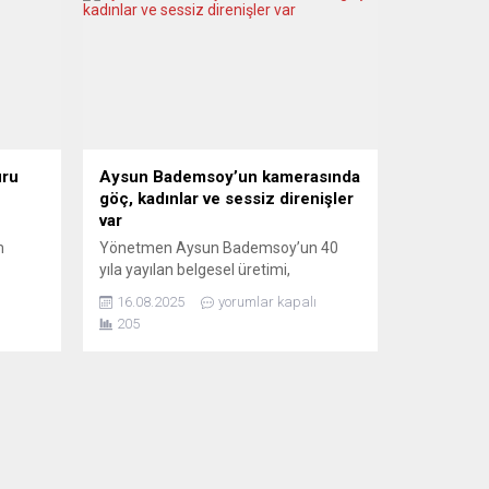
uru
Aysun Bademsoy’un kamerasında
göç, kadınlar ve sessiz direnişler
var
m
Yönetmen Aysun Bademsoy’un 40
yıla yayılan belgesel üretimi,
Frankfurt’ta “Nirgends ist man richtig
16.08.2025
yorumlar kapalı
ni
da” başlıklı retrospektifte bir araya
205
r
geldi. Bademsoy’un göç, aidiyet,
ç
kadınlık ve toplumsal adalet gibi
NATO’ta
temalara odaklanan yapımları,
dirdi.
yalnızca Türkiye kökenli göçmenlerin
sal
değil, Almanya toplumunun da
ine...
kolektif belleğine dair çok katmanlı
sorular ortaya koyuyor. 25-30
Temmuz 2025 tarihleri...