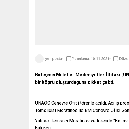
yeniposta
Yayınlama: 10.11.2021
Düzen
Birleşmiş Milletler Medeniyetler İttifakı (
bir köprü oluşturduğuna dikkat çekti.
UNAOC Cenevre Ofisi törenle açıldı. Açılış pr
Temsilcisi Moratinos ile BM Cenevre Ofisi Gene
Yüksek Temsilci Moratinos ve törende “Bir İn
bulundu.