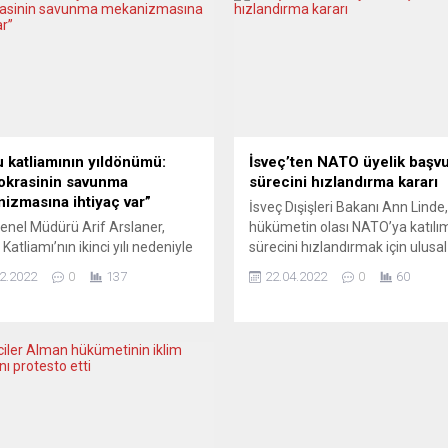
 katliamının yıldönümü:
İsveç’ten NATO üyelik başv
krasinin savunma
sürecini hızlandırma kararı
izmasına ihtiyaç var”
İsveç Dışişleri Bakanı Ann Linde,
enel Müdürü Arif Arslaner,
hükümetin olası NATO’ya katılı
atliamı’nın ikinci yılı nedeniyle
sürecini hızlandırmak için ulusal
ı açıklamada siyasi, dini
güvenlik raporunun iki haftada
2.2022
0
137
22.04.2022
0
60
leri, kültürel kimlikleri ne
tamamlanmasına karar verildiği
 olsun insanları demokrasi
söyledi. Savunma Bakanı Pete
esi altında birleştirmenin
Hultqvist ile bir araya gelen İsve
 görev olduğunu söyledi. KUBI
Dışişleri Bakanı Linde, İsveç’in 
isi Arif Arslaner, 11
üyelik başvuru sürecini değerlen
 terör şiddetinin kurbanları için
Linde, “NATO için hazırlanan ulu
 anma günü olarak kabul
güvenlik raporunun 31 Mayıs yer
sinin olumlu bir adım olduğunu
i. Hanau’da 19...