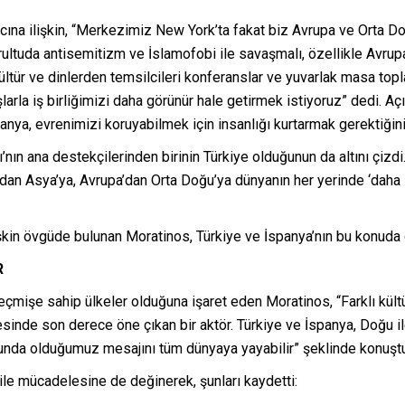
ına ilişkin, “Merkezimiz New York’ta fakat biz Avrupa ve Orta D
ultuda antisemitizm ve İslamofobi ile savaşmalı, özellikle Avrupa’
ltür ve dinlerden temsilcileri konferanslar ve yuvarlak masa topl
arla iş birliğimizi daha görünür hale getirmek istiyoruz” dedi. Aç
nya, evrenimizi koruyabilmek için insanlığı kurtarmak gerektiğini
nın ana destekçilerinden birinin Türkiye olduğunun da altını çizdi.
an Asya’ya, Avrupa’dan Orta Doğu’ya dünyanın her yerinde ‘daha i
ilişkin övgüde bulunan Moratinos, Türkiye ve İspanya’nın bu konuda
R
çmişe sahip ülkeler olduğuna işaret eden Moratinos, “Farklı kültü
sinde son derece öne çıkan bir aktör. Türkiye ve İspanya, Doğu il
orunda olduğumuz mesajını tüm dünyaya yayabilir” şeklinde konuşt
 ile mücadelesine de değinerek, şunları kaydetti: