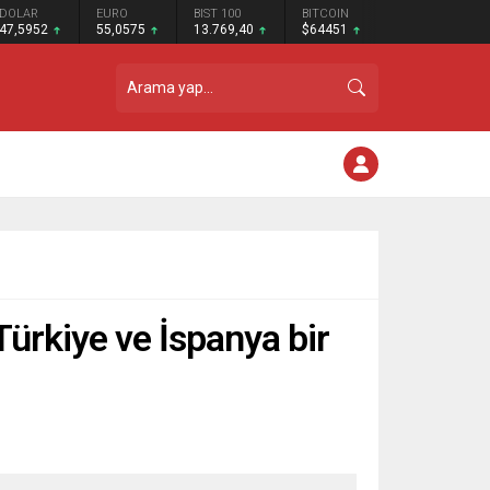
DOLAR
EURO
BIST 100
BITCOIN
47,5952
55,0575
13.769,40
$64451
Türkiye ve İspanya bir