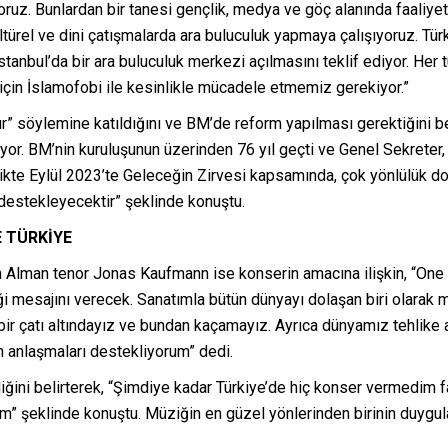
ruz. Bunlardan bir tanesi gençlik, medya ve göç alanında faaliyet 
ürel ve dini çatışmalarda ara buluculuk yapmaya çalışıyoruz. Tür
anbul’da bir ara buluculuk merkezi açılmasını teklif ediyor. Her t
için İslamofobi ile kesinlikle mücadele etmemiz gerekiyor.”
” söylemine katıldığını ve BM’de reform yapılması gerektiğini be
 alıyor. BM’nin kuruluşunun üzerinden 76 yıl geçti ve Genel Sekrete
irlikte Eylül 2023’te Geleceğin Zirvesi kapsamında, çok yönlülük 
destekleyecektir” şeklinde konuştu.
 TÜRKİYE
ren Alman tenor Jonas Kaufmann ise konserin amacına ilişkin, “On
ği mesajını verecek. Sanatımla bütün dünyayı dolaşan biri olarak mü
k bir çatı altındayız ve bundan kaçamayız. Ayrıca dünyamız tehlike
an anlaşmaları destekliyorum” dedi.
ğini belirterek, “Şimdiye kadar Türkiye’de hiç konser vermedim f
” şeklinde konuştu. Müziğin en güzel yönlerinden birinin duygula