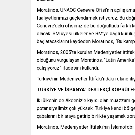
Moratinos, UNAOC Cenevre Ofisi’nin açılış amac
faaliyetlerimizi güçlendirmek istiyoruz. Bu doğr
Cenevre’deki ofisimiz de bu doğrultuda farklı kü
olacak. BM üyesi ülkeler ve BM’ye bağlı kuruluşl
başlatacaklarını kaydeden Moratinos, “Bu kampa
Moratinos, 2005’te kurulan Medeniyetler İttifakı’
olduğunu vurgulayan Moratinos, “Latin Amerika’d
çalışıyoruz” ifadesini kullandı.
Türkiye’nin Medeniyetler İttifakı’ndaki rolüne 
TÜRKİYE VE İSPANYA: DESTEKÇİ KÖPRÜLE
İki ülkenin de Akdeniz’e kıyısı olan muazzam ge
potansiyelimiz çok yüksek. Türkiye kendi bölge
çabalarını bir araya getirip birlikte yaşamak z
Moratinos, Medeniyetler İttifakı’nın İslamofobi