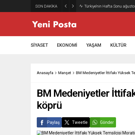
SON DAKİKA
Gazze’nin geleceği: Teknokrati
SİYASET
EKONOMİ
YAŞAM
KÜLTÜR
Anasayfa
Manşet
BM Medeniyetler İttifakı Yüksek Te
BM Medeniyetler İttifak
köprü
Paylaş
Tweetle
Gönder