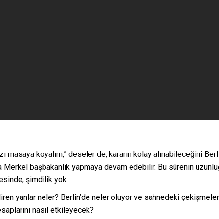
mızı masaya koyalım,” deseler de, kararın kolay alınabileceğini B
a Merkel başbakanlık yapmaya devam edebilir. Bu sürenin uzunluğ
sinde, şimdilik yok.
diren yanlar neler? Berlin’de neler oluyor ve sahnedeki çekişmeler
esaplarını nasıl etkileyecek?