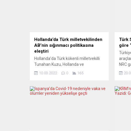
Hollanda’da Türk milletvekilinden
Türk 
AB’nin sığınmacı politikasına
göre 
eleştiri
Türkiy
Hollanda’da Türk kökenli milletvekilli
araçla
Tunahan Kuzu, Hollanda ve
NRC ga
Avrupa’nın sığınmacı politikasını
Bayrak
10.03.2022
0
165
20.0
eleştirdi. Üyelerinin çoğunluğunu Türk
yorumu
ve göçmenlerin oluşturduğu Denk
SİHA’la
Partisi milletvekili Kuzu, Hollanda
yayıml
Parlamentosu’ndaki Göçmenler ve
sanayi
Sığınmacılar Politikası başlıklı
analiz
toplantıda bir konuşma yaptı. Kuzu,
gün geç
Rusya-Ukrayna savaşında geçen iki
Analiz
haftada ülkelerini terk etmek zorunda
oranla
kalan sivillere kapılarını açan Hollanda
ve...