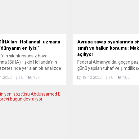
SİHA’ları: Hollandalı uzmana
Avrupa savaş oyunlarında si
“dünyanın en iyisi“
sınıfı ve halkın konumu: Ma
açılıyor
e’nin silahlı insansız hava
rına (SİHA) ilişkin Hollanda’nın
Federal Almanya’da, geçen paz
zetesinde yer alan bir analizde
günü yapılan tuhaf ve şimdilik 
tar TB2 için “dünyanın en iyisi”
çıkarmayan bir yerel seçimi özel
1.2022
0
157
13.10.2022
0
105
 yapıldı. NRC gazetesi, Türk
doğu eyaletlerinde pazartesi
rına ilişkin kapsamlı bir analiz
protestoları izledi. Ana akım m
adı. SİHA’ların savunma
bile doğu eyaletlerinde “tehlikeli
sindeki rolüne değinilen
protestoları” öne çıkarmak zor
de Türkiye’nin SİHA ihracatını
kalıyor. Aşağı Saksonya eyalet
tikçe artırdığı belirtildi.
seçiminde, SPD ve CDU’daki oy
de, SİHA’ların muadillerine
gerilemesinin Yeşiller ile AfD’ye
 daha...
yaradığı gözleniyor. Fakat arad
bir...