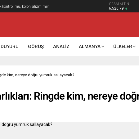
GRAM ALTIN
k kontrol mü, kolonializm mi?
6.520,79
DUYURU
GÖRÜŞ
ANALİZ
ALMANYA
ÜLKELER
ingde kim, nereye doğru yumruk sallayacak?
rlıkları: Ringde kim, nereye do