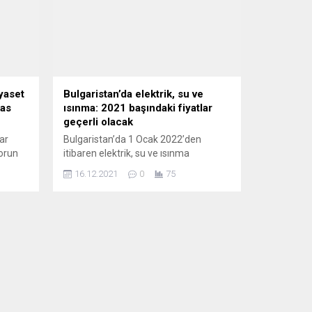
yaset
Bulgaristan’da elektrik, su ve
kas
ısınma: 2021 başındaki fiyatlar
geçerli olacak
ar
Bulgaristan’da 1 Ocak 2022’den
sorun
itibaren elektrik, su ve ısınma
likle
giderlerinin artışını önlemek için
16.12.2021
0
75
ücretlendirmede 1 Ocak 2021’deki
edya
fiyatlar baz alınacak. Parlamentoda
alınan karara göre, ülkede 1 Ocak
unda
2021’de elektrik, su ve ısınma giderleri
için uygulanan ücretlerin geçerli
olması öngörülüyor. Ana
muhalefetteki Bulgaristan’ın Avrupalı
a tuhaf
Gelişimi için Yurttaşlar (GERB)
partisinin teklifine,...