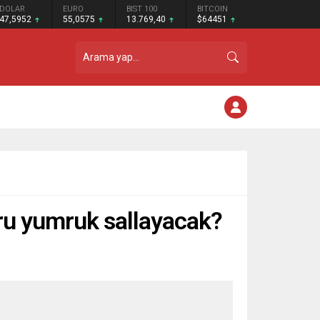
DOLAR
EURO
BIST 100
BITCOIN
47,5952
55,0575
13.769,40
$64451
ğru yumruk sallayacak?