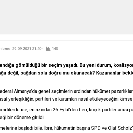
leme: 29.09.2021 21:40
143
andığa gömüldüğü bir seçim yaşadı. Bu yeni durum, koalisyon 
 sağa değil, sağdan sola doğru mu okunacak? Kazananlar bekle
deral Almanya’da genel seçimlerin ardından hükümet pazarlıkları
asal yerleşikliğin, partileri ve kurumları nasıl etkileyeceğini kimse
şimdilerde ise, en azından 26 Eylül’den beri, küçük partiler arası pa
eği bir döneme girildi.
rüşmelerine başladı bile. İbre, hükümetin başına SPD ve Olaf Schol