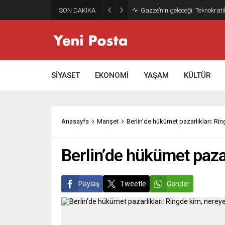
SON DAKİKA
Gazze’nin geleceği: Teknokrati
SİYASET
EKONOMİ
YAŞAM
KÜLTÜR
Anasayfa
Manşet
Berlin’de hükümet pazarlıkları: R
Berlin’de hükümet paza
Paylaş
Tweetle
Gönder