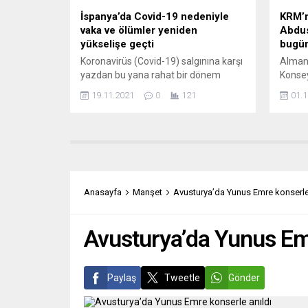
İspanya’da Covid-19 nedeniyle
KRM’n
vaka ve ölümler yeniden
Abdus
yükselişe geçti
bugün
Koronavirüs (Covid-19) salgınına karşı
Alman
yazdan bu yana rahat bir dönem
Konse
geçiren İspanya’da, yeni vaka ve ölü
sekret
19.11.2021
0
121
01.1
sayılarında artış başladı. Ancak
Alman
hastanelerde yoğunluk yaşanmıyor.
Koord
İspanya Sağlık Bakanlığının
olarak
güncellediği verilere göre son üç
Yezidi
haftadır yavaş yavaş artış gösteren
KRM sö
günlük yeni vaka sayıları 6 bin 315’e
Ulusal
ulaştı. Bakanlık ayrıca dün itibarıyla
platfo
Anasayfa
Manşet
Avusturya’da Yunus Emre konserle
29...
dinler 
Yazidi
edecek.
Avusturya’da Yunus Emr
Paylaş
Tweetle
Gönder