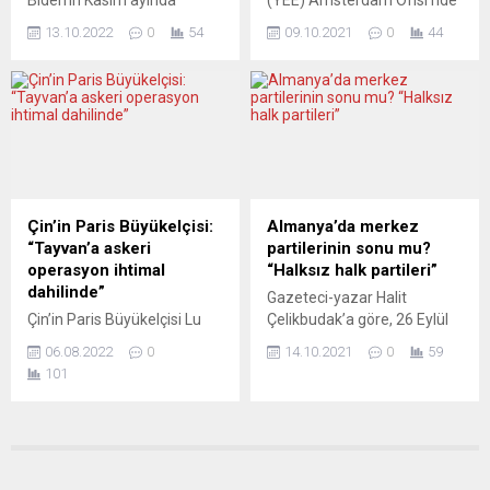
dikkati çekerek,...
ve hayvan...
Bali’de yapılacak G20
“Sultan’dan Kraliçe’ye”
13.10.2022
0
54
09.10.2021
0
44
zirvesine katılmaları
başlığı altında bir dinleti
bekleniyor. Rusya Dışişleri
gerçekleştirildi. YEE
Bakanı Sergey Lavrov, iki
Amsterdam Ofisi tarafından
devlet başkanı arasında yüz
düzenlenen ve
yüze bir görüşmeyi
müzikseverlerin yoğun ilgi
Kremlin’in reddetmeyeceği
gösterdiği programa
sinyalini verdi. Ayrıca
Türkiye’nin misyon
görüşmeler için teklifleri
temsilcileri de katıldı.
dinlemeye de hazır
Programda, Yıldız Teknik
Çin’in Paris Büyükelçisi:
Almanya’da merkez
olduklarını söyledi. Biden
Üniversitesinden Doç. Dr.
“Tayvan’a askeri
partilerinin sonu mu?
CNN’e verdiği bir röportajda,
Evren Kutlay tarafından, 2.
operasyon ihtimal
“Halksız halk partileri”
buluşmak için ”iyi bir neden”
Abdülhamid’in birçok
dahilinde”
Gazeteci-yazar Halit
görmediğini...
müzisyene hazırlattığı
Çin’in Paris Büyükelçisi Lu
Çelikbudak’a göre, 26 Eylül
düşünülen albümdeki
Shaye, Tayvan’a askeri
seçimleri geniş kitle partileri
eserler icra edildi. AA...
06.08.2022
0
14.10.2021
0
59
operasyon ihtimalinin
döneminin kapandığını da
101
bulunduğunu belirtti. Fransız
ilan etmiş oldu: “Almanlar
BFMTV kanalının konuğu
oylarını kullandı. Sonuç:
olan Lu, Tayvan ile ilgili son
Merkez sağ için tarihi bir
dönemde yaşanan gerilime
hezimet. Merkez sol için de
ilişkin değerlendirmelerde
gerçek bir zafer değil… Kitle