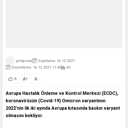
yeniposta
Yayınlama: 16.12.2021
Düzenleme: 16.12.2021 11:49
65
A
A
+
-
0
Avrupa Hastalık Önleme ve Kontrol Merkezi (ECDC),
koronavirüsün (Covid-19) Omicron varyantının
2022’nin ilk iki ayında Avrupa kıtasında baskın varyant
olmasını bekliyor.