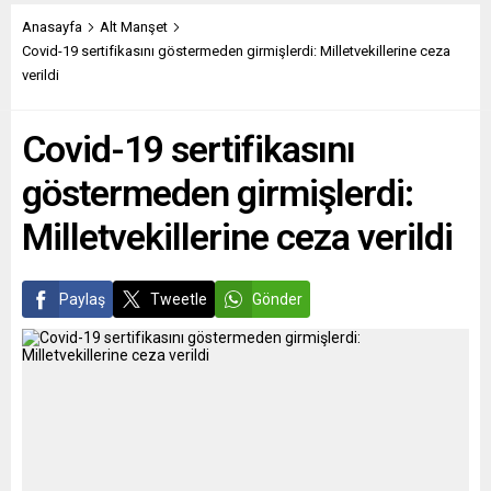
bulundu. Çin’in Tayvan’a
partilerinin ikisinde de net bir
askeri operasyon ihtimalinin
çoğunluk yok.” Almanya’da
Anasayfa
Alt Manşet
bulunduğunu ifade eden Lu,
26 Eylül’de yapılan seçim,
Covid-19 sertifikasını göstermeden girmişlerdi: Milletvekillerine ceza
bunun Tayvanlılara karşı bir
aslında önemli bir...
verildi
operasyon olmayacağının
altını çizdi. Lu, Tayvan’da
Covid-19 sertifikasını
halkın beyninin yıkandığını
iddia...
göstermeden girmişlerdi:
Milletvekillerine ceza verildi
Paylaş
Tweetle
Gönder