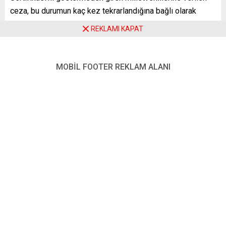
ceza, bu durumun kaç kez tekrarlandığına bağlı olarak
belirlendi.
REKLAMI KAPAT
Bir kez sertifikasız şekilde binaya giren milletvekiline
uyarı gönderilirken, bunu tekrarlamış olanlara 2 ila 7 günlük
MOBİL FOOTER REKLAM ALANI
ödenek kesintisi uygulanacağı bildirildi.
AP Başkanı David Sassoli, Strasbourg’da Genel Kurul
toplantısında yaptığı konuşmada, parlamentoya giriş
şartlarını ihlal etmenin ciddi bir eylem olduğunu, bunu
yapan milletvekillerinin parlamentoda bulunan herkesin
sağlığını tehlikeye attığını söyledi.
AP binalarına Covid-19 sertifikası göstermeden giriş
yapmak 3 Kasım’dan itibaren yasaklanmıştı. Milletvekilleri
dahil herkesin, binalara girişte sertifika göstermesi
gerekiyor.
Kovid-19 sertifikası, kişilerin aşı olduğunu, son 6 ay içinde