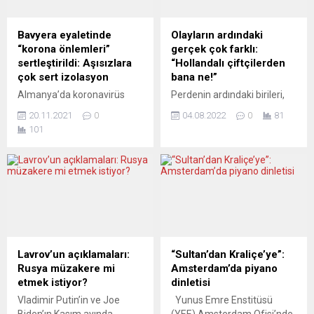
Bavyera eyaletinde
Olayların ardındaki
“korona önlemleri”
gerçek çok farklı:
sertleştirildi: Aşısızlara
“Hollandalı çiftçilerden
çok sert izolasyon
bana ne!”
Almanya’da koronavirüs
Perdenin ardındaki birileri,
(Covid-19) vakalarının hızla
ileride insanlığı çok büyük
20.11.2021
0
04.08.2022
0
81
arttığı ve hastanelerin
tehlikelerle karşı karşıya
101
kapasitesinin sınırına geldiği
bırakacak bir düzeni
Bavyera eyaletinde virüse
sağlama kavgası
karşı önlemler sertleştirildi.
vermektedirler. Haklı bir
Aşı zorunluluğu yolda.
gerekçeye, çevre
Bavyera Eyaleti Başbakanı
kirlenmesine karşı
Markus Söder, salgındaki
mücadeleye yaslanarak ve
durumun çok ciddi olduğunu
en başta Yeşiller’i sahaya
belirterek, vaka sayılarının
sürerek hedeflenen “varış
arttığına ve hastanelerin
noktası” bellidir. Bu
Lavrov’un açıklamaları:
“Sultan’dan Kraliçe’ye”:
kapasitesinin sınırına
toplumun ezici çoğunluğu
Rusya müzakere mi
Amsterdam’da piyano
ulaştığına işaret etti. Söder,
“Hollandalı çiftçilerden bana
etmek istiyor?
dinletisi
özellikle aşı olmayanların
ne!” diye düşünüyor olabilir.
Vladimir Putin’in ve Joe
Yunus Emre Enstitüsü
hastanelerde yattığına
Hatta Hollanda’daki çitçilerin
Biden’ın Kasım ayında
(YEE) Amsterdam Ofisi’nde