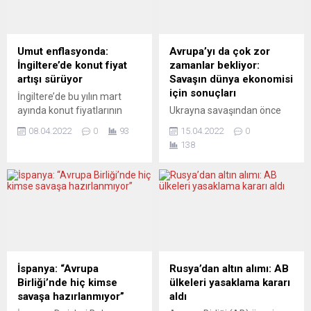
Umut enflasyonda:
Avrupa’yı da çok zor
İngiltere’de konut fiyat
zamanlar bekliyor:
artışı sürüyor
Savaşın dünya ekonomisi
için sonuçları
İngiltere’de bu yılın mart
ayında konut fiyatlarının
Ukrayna savaşından önce
yüzde 1,4 artış kaydettiği
zaten yüksek olan enerji
08.04.2022
0
93
15.04.2022
0
bildirildi. Enflasyondaki
fiyatları daha da artarken,
138
artışın talebi frenlemesiyle
birçok Avrupa ülkesinde
konut fiyatlarındaki
enflasyon şu anda yüzde
gerginliğin giderilebileceği
7’yi aşmış durumda. Rusya
beklentisi de var. İngiliz
ve Ukrayna’nın başlıca
konut kredisi finansman
üreticileri olduğu buğday ve
şirketi Halifax’ın yaptığı
ayçiçek yağı başta olmak
açıklamada, ülkede bu yılın
üzere gıda fiyatları da
mart ayında konut
yükselmeye devam ediyor.
fiyatlarının bir önceki aya
Avrupa medyasında
İspanya: “Avrupa
Rusya’dan altın alımı: AB
göre yüzde 1,4 artış
yorumcular, değişen
Birliği’nde hiç kimse
ülkeleri yasaklama kararı
gösterdiği ve bunun son...
derecelerde olsa da ciddi
savaşa hazırlanmıyor”
aldı
bir...