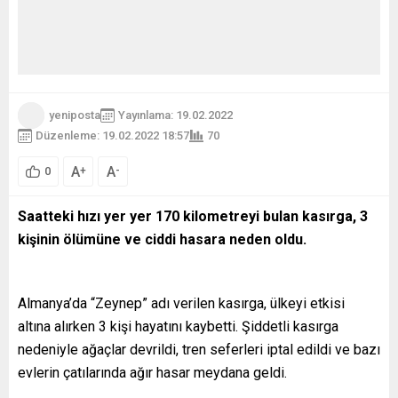
yeniposta
Yayınlama: 19.02.2022
Düzenleme: 19.02.2022 18:57
70
A
A
+
-
0
Saatteki hızı yer yer 170 kilometreyi bulan kasırga, 3
kişinin ölümüne ve ciddi hasara neden oldu.
Almanya’da “Zeynep” adı verilen kasırga, ülkeyi etkisi
altına alırken 3 kişi hayatını kaybetti. Şiddetli kasırga
nedeniyle ağaçlar devrildi, tren seferleri iptal edildi ve bazı
evlerin çatılarında ağır hasar meydana geldi.