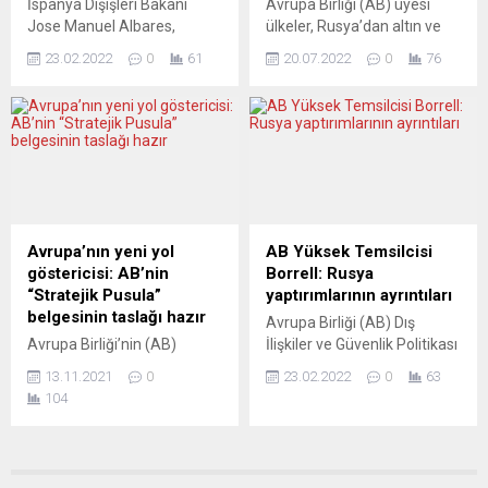
İspanya Dışişleri Bakanı
Avrupa Birliği (AB) üyesi
Jose Manuel Albares,
ülkeler, Rusya’dan altın ve
“Avrupa Birliğinde hiç kimse
mücevher ithalatına yasak
23.02.2022
0
61
20.07.2022
0
76
savaşa hazırlanmıyor”
getirecek kararı içeren yeni
diyerek, Ukrayna’ya askeri
yaptırım paketini onayladı.
müdahalesi halinde
AB Dönem Başkanı
Rusya’ya yönelik ekonomik
Çekya’nın resmi sosyal
yaptırımların sertleşeceğini
medya hesabından yapılan
söyledi. İspanyol Bakan
paylaşımda, üye ülke
Albares, AB dönem
temsilcilerinin Brüksel’de
başkanlığını yürüten
gerçekleştirdiği toplantıda,
Fransa’nın başkenti Paris’te
Rusya’ya yönelik yeni
Avrupa’nın yeni yol
AB Yüksek Temsilcisi
düzenlenen AB dışişleri
yaptırım paketinin
göstericisi: AB’nin
Borrell: Rusya
bakanlarının acil toplantısı
onaylandığı, bu tedbirlerin
“Stratejik Pusula”
yaptırımlarının ayrıntıları
sonrasında basına açıklama
yarın AB Resmi
belgesinin taslağı hazır
Avrupa Birliği (AB) Dış
yaptı. İspanya Dışişleri
Gazetesi’nde yayımlanarak
Avrupa Birliği’nin (AB)
İlişkiler ve Güvenlik Politikası
Bakanı, “Avrupa Birliği’nde
yürürlüğe gireceği bildirildi....
savunma ve güvenlik
Yüksek Temsilcisi Josep
hiç...
13.11.2021
0
23.02.2022
0
63
alanında gelişmesi ve karar
Borrell, Rusya’ya
104
almasında operasyonel
uygulanacak yaptırımların,
rehber niteliği taşıyacak
Rus askerlerin ayrılıkçı
“Stratejik Pusula” adlı
bölgelere girmesine onay
belgenin taslağının
veren Rusya