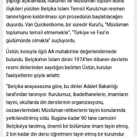
yaptığı açıklamada, hükümet ile Müslüman toplum adına
ilişkileri yürüten Belçika İslam Temsil Kurulu’nun resmen
tanınırlığının kaldırılması için prosedürün başlatılacağını
duyurdu. Van Quickenborne, bir süredir Kurul’u, “Müslüman
toplumunu temsil etmemekle”, “Türkiye ve Fas’ın
güdümünde olmakla” suçluyordu.
Üstün, konuyla ilgili AA muhabirine değerlendirmede
bulundu. Belçika’nın İslam dinini 1974’ten itibaren devletin
resmi dinlerinden saydığını belirten Üstün, kurulun
faaliyetlerini şöyle anlattı:
“Belçika anayasasına göre, bu dinler Adalet Bakanlığı
tarafından tanınıyor. Kurulumuz, ibadethanelerin, imamların
tayini, okullarda din derslerinin organizasyonu,
cezaevlerindeki Müslüman rehberlerin tayini konularında
yetkilendirilmiş oldu. Bugüne kadar 90 tane camisini
Belçika’ya tanıtmış, önemli bir bölümüne imam tayin etmiş,
2 bin kadar din dersi öğretmeni tayin etmiş bir kurumdur.