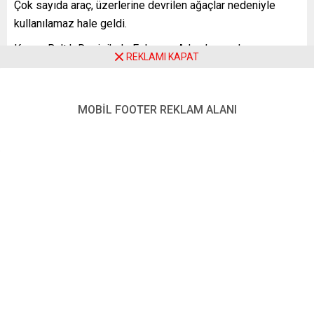
Çok sayıda araç, üzerlerine devrilen ağaçlar nedeniyle
kullanılamaz hale geldi.
Kuzey Baltık Denizi’nde Fehmarn Adası’nı ana karaya
REKLAMI KAPAT
bağlayan köprü trafiğe kapatıldı.
Kasırga, Kuzey Denizi adası Wangerooge’de, 1 kilometre
MOBİL FOOTER REKLAM ALANI
uzunluğundaki plajın kumunun yüzde 90’ını yok etti.
Alman Meteoroloji Dairesi, Zeynep kasırgasının Baltık
Devletleri üzerinden Rusya’ya yöneleceğini, Almanya’daki
etkisinin bugünden itibaren yavaşlayarak azalacağını
duyurdu.
YENİ POSTA – FRANKFURT
FOTO:
AA
Almanya
kasırga
zeynep
,
,