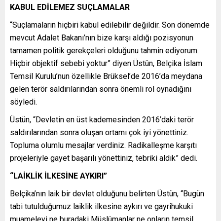
KABUL EDİLEMEZ SUÇLAMALAR
“Suçlamaların hiçbiri kabul edilebilir değildir. Son dönemde
mevcut Adalet Bakanı’nın bize karşı aldığı pozisyonun
tamamen politik gerekçeleri olduğunu tahmin ediyorum.
Hiçbir objektif sebebi yoktur” diyen Üstün, Belçika İslam
Temsil Kurulu’nun özellikle Brüksel’de 2016’da meydana
gelen terör saldırılarından sonra önemli rol oynadığını
söyledi.
Üstün, “Devletin en üst kademesinden 2016’daki terör
saldırılarından sonra oluşan ortamı çok iyi yönettiniz.
Topluma olumlu mesajlar verdiniz. Radikalleşme karşıtı
projeleriyle gayet başarılı yönettiniz, tebriki aldık” dedi.
“LAİKLİK İLKESİNE AYKIRI”
Belçika’nın laik bir devlet olduğunu belirten Üstün, “Bugün
tabi tutulduğumuz laiklik ilkesine aykırı ve gayrihukuki
muameleyi ne buradaki Müslümanlar ne onların temsil