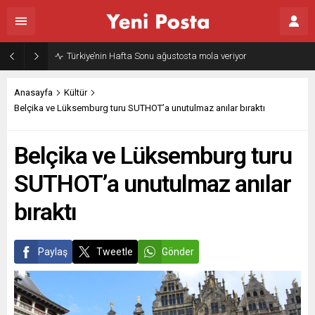
Gazze’nin geleceği: Teknokratik kontrol mü, kolonializm mi?
Anasayfa
Kültür
Belçika ve Lüksemburg turu SUTHOT’a unutulmaz anılar bıraktı
Belçika ve Lüksemburg turu
SUTHOT’a unutulmaz anılar
bıraktı
Paylaş
Tweetle
Gönder