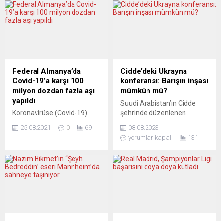
güzergâhında yaptırım
Schengen bölgesinin
uygulanan malların kontrolü
gücünü artıracak yasa teklifi
için yeni bir yönerge
hazırladı. AB Komisyonu
üzerinde anlaşma
Başkan Yardımcısı
sağlayamadı. Akabinde, yük
Margaritis Schinas ve
trafiğine yönelik ikinci seviye
Komisyonun içişlerinden
yaptırımlar pazar günü
sorumlu üyesi Ylva
Federal Almanya’da
Cidde’deki Ukrayna
yürürlüğe girdi. Litvanya,
Johansson, yeni
Covid-19’a karşı 100
konferansı: Barışın inşası
haziran ayı sonundan bu
düzenlemeyi ortak basın
milyon dozdan fazla aşı
mümkün mü?
yana geçişlere kısıtlama
toplantısında anlattı. Yeni
yapıldı
Suudi Arabistan’ın Cidde
getirmişti. Yorumcular,
düzenleme, Belarus
Koronavirüse (Covid-19)
şehrinde düzenlenen
sükûnetin korunması...
yönetiminin eylemleri...
karşı Almanya’da nüfusun
Ukrayna konferansı,
25.08.2021
0
69
08.08.2023
yaklaşık yüzde 60’ı iki kez
uluslararası diplomatik
yorumlar kapalı
131
aşı oldu ve “tam aşılı”
çevrelerde büyük yankı
konuma ulaştı. Robert Koch
uyandırdı. Toplamda 40
Enstitüsünden (RKI) yapılan
ülkenin temsilcileri, Ukrayna
açıklamada, Almanya’da 24
krizinin çözümüne yönelik
Ağustos itibarıyla 49 milyon
barış senaryolarını masaya
408 bin 641 kişinin tam aşılı
yatırdı. Batılı ülkeler, Çin ve
oldukları, 53 milyon 532 bin
Ukrayna’nın yanı sıra,
355 kişinin de ilk doz aşısını
Küresel Güney’in önde gelen