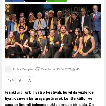
Oyunun uyarlamasını ve
yönetmenliğini...
Editor Yeniposta
Yayınlama: 15.06.2026
41
A
A
+
-
0
Frankfurt Türk Tiyatro Festivali, bu yıl da yüzlerce
tiyatroseveri bir araya getirerek kentte kültür ve
sanatın önemli buluşma noktalarından biri oldu. On