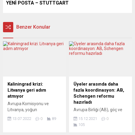
YENİ POSTA – STUTTGART
Benzer Konular
Kaliningrad krizi:
Üyeler arasında daha
Litvanya geri adım
fazla koordinasyon: AB,
atmıyor
Schengen reformu
hazırladı
Avrupa Komisyonu ve
Litvanya, yoğun
Avrupa Birliği (AB), göç ve
müzakerelerin ardından
sağlık krizlerinde üye
13.07.2022
0
89
15.12.2021
0
Rusya ile onun dıyşarıdaki
ülkelerin sınır kontrollerinin
105
toprağı Kaliningrad
devreye son çare olarak
arasındaki geçiş
girmesini sağlayacak ve