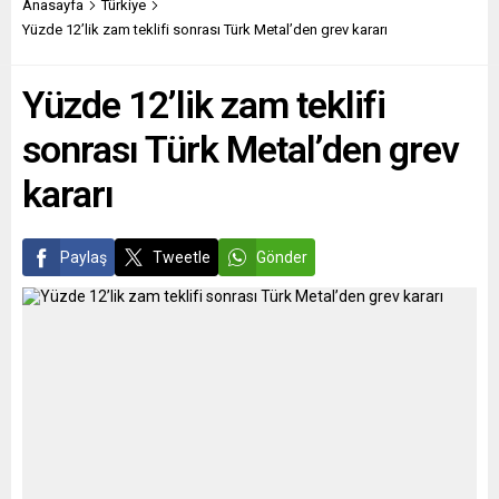
yenmesiyle, Milano takımları
bulduklarını belirten Stefano
Anasayfa
Türkiye
Milan ve Inter’in zirveyi ele
Montanari, grafen oksidin
Yüzde 12’lik zam teklifi sonrası Türk Metal’den grev kararı
geçirmesi, İtalyan spor
vücuda enjekte edildikten
basınında geniş yer buldu.
sonra organizmadaki demiri
Yüzde 12’lik zam teklifi
Inter’in Roma’yı...
manyetik yapma özelliğine...
sonrası Türk Metal’den grev
kararı
Paylaş
Tweetle
Gönder