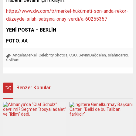
Haberin devamı için tıklayın:
https://www.dw.com/tr/merkel-hükümeti-son-anda-rekor-
düzeyde-silah-satışına-onay-verdi/a-60255357
YENİ POSTA – BERLİN
FOTO:
AA
AngelaMerkel
Celebrity photos
CSU
SevimDağdelen
silahticareti
,
,
,
,
,
SolParti
Benzer Konular