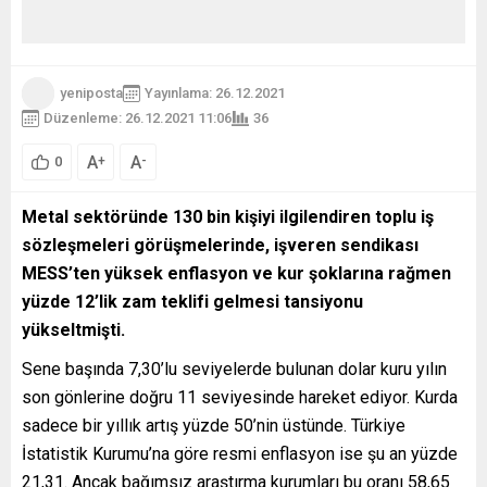
yeniposta
Yayınlama: 26.12.2021
Düzenleme: 26.12.2021 11:06
36
A
A
+
-
0
Metal sektöründe 130 bin kişiyi ilgilendiren toplu iş
sözleşmeleri görüşmelerinde, işveren sendikası
MESS’ten yüksek enflasyon ve kur şoklarına rağmen
yüzde 12’lik zam teklifi gelmesi tansiyonu
yükseltmişti.
Sene başında 7,30’lu seviyelerde bulunan dolar kuru yılın
son gönlerine doğru 11 seviyesinde hareket ediyor. Kurda
sadece bir yıllık artış yüzde 50’nin üstünde. Türkiye
İstatistik Kurumu’na göre resmi enflasyon ise şu an yüzde
21,31. Ancak bağımsız araştırma kurumları bu oranı 58,65