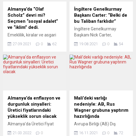
Almanya’da “Olaf
İngiltere Genelkurmay
Scholz” devri mi?
Başkanı Carter: “Belki de
Seçmen “sosyal adalet”
bu Taliban farklıdır”
ve “iklim” dedi.
İngiltere Genelkurmay
Emeklilik, kiralar ve asgari
Başkanı Nick Carter,
ücret vaatleriyle seçmeni
Taliban’a Afganistan’da yeni
27.09.2021
0
62
19.08.2021
0
54
kucaklayan Almanya Sosyal
hükümet kurması için alan
Demokrat Partisi’nin (SPD)
verilmesi gerektiğini
başbakan adayı Olaf Scholz,
belirterek, “Belki de bu
Noel’e dek hükümeti kurmak
Taliban, insanların
istediğini açıkladı. Belki
1990’lardan hatırladığından
Türkiye’de de sosyal
farklı bir Taliban”
demokrasi rüzgârlarının
değerlendirmesinde
esmesine yol açabilecek bir
bulundu. İngiliz
iktidar değişikliği,
Genelkurmay Başkanı
Almanya’da enflasyon ve
Mali’deki varlığı
Almanya’daki Türkiye
Carter, BBC’ye yaptığı
durgunluk sinyalleri:
nedeniyle: AB, Rus
kökenliler için ırkçılıkla
açıklamada, İngiliz
Üretici fiyatlarındaki
Wagner grubuna yaptırım
mücadele, göç ve uyum
kuvvetlerinin Kabil Havaalanı
yükseklik sorun olacak
hazırlığında
açısından önem taşıyor.
çevresinde güvenliği
Almanya’da Üretici Fiyat
Avrupa Birliği (AB) Dış
Kesin sonuçlar için...
sağlayan Taliban’la işbirliği
Endeksi (ÜFE), artan enerji
İlişkiler ve Güvenlik Politikası
yaptığını ve eski Afganistan
21.03.2022
0
16.11.2021
0
72
fiyatlarının etkisiyle geçen
Yüksek Temsilcisi Josep