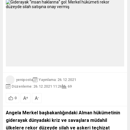
yeniposta
Yayınlama: 26.12.2021
Düzenleme: 26.12.2021 11:26
69
A
A
+
-
0
Angela Merkel başbakanlığındaki Alman hükümetinin
giderayak dünyadaki kriz ve savaşlara müdahil
ülkelere rekor düzeyde silah ve askeri teçhizat