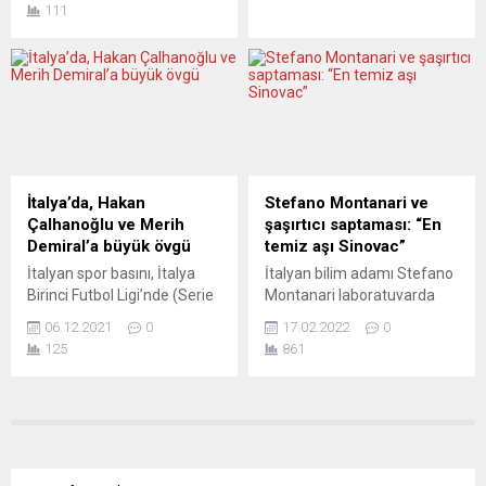
Cumhurbaşkanı Hamid
111
ay 2021’in aynı dönemine
Borrell, Rus güvenlik şirketi
Karzai...
göre yüzde 25,9 arttı. Bu
Wagner’in Mali’deki
fiyatlar henüz tüketiciye
eylemleriyle ilgili yürütülen
yansıtılmadığı için, geleceğe
teknik çalışmalar
dönük kötümser beklentileri
tamamlandığında AB’nin
oylumsuz etkiliyor.
mevcut yaptırım rejimi
Almanya Federal İstatistik
çerçevesinde bir karar
Dairesi (Destatis), şubat
verileceğini söyledi. Josep
ayına ilişkin ÜFE verilerini
Borrell, AB Dışişleri Bakanları
İtalya’da, Hakan
Stefano Montanari ve
açıkladı. Buna göre,
ve AB-Doğu Ortaklığı
Çalhanoğlu ve Merih
şaşırtıcı saptaması: “En
Almanya’da ÜFE, şubatta
Dışişleri Bakanları
Demiral’a büyük övgü
temiz aşı Sinovac”
ocak ayına kıyasla...
toplantılarının ardından
İtalyan spor basını, İtalya
İtalyan bilim adamı Stefano
basına açıklamalarda
Birinci Futbol Ligi’nde (Serie
Montanari laboratuvarda
bulundu. Bakanların
A) top koşturan milli
analiz ettikleri Covid-19
Afrika’nın...
06.12.2021
0
17.02.2022
0
futbolcular Hakan
aşıları içinde en temiz olanın
125
861
Çalhanoğlu ve Merih
Çin tarafından üretilen
Demiral’ın dün akşamki
Sinovac olduğunu açıkladı.
maçlarda takımlarına yaptığı
İddiaları ve itirazları Birgül
katkıyı övdü. Ligin 16’ncı
Göker Perdisa derledi.
haftasında Atalanta’nın
Aşılarda nanoteknolojiye ait
deplasmanda Napoli’yi 3-2
partiküller ve grafen oksit