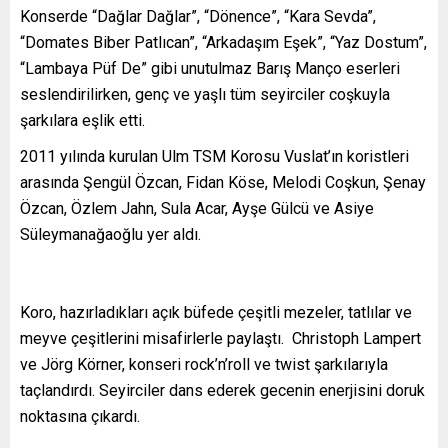
Konserde “Dağlar Dağlar”, “Dönence”, “Kara Sevda”,
“Domates Biber Patlıcan”, “Arkadaşım Eşek”, “Yaz Dostum”,
“Lambaya Püf De” gibi unutulmaz Barış Manço eserleri
seslendirilirken, genç ve yaşlı tüm seyirciler coşkuyla
şarkılara eşlik etti.
2011 yılında kurulan Ulm TSM Korosu Vuslat’ın koristleri
arasında Şengül Özcan, Fidan Köse, Melodi Coşkun, Şenay
Özcan, Özlem Jahn, Sula Acar, Ayşe Gülcü ve Asiye
Süleymanağaoğlu yer aldı.
Koro, hazırladıkları açık büfede çeşitli mezeler, tatlılar ve
meyve çeşitlerini misafirlerle paylaştı. Christoph Lampert
ve Jörg Körner, konseri rock’n’roll ve twist şarkılarıyla
taçlandırdı. Seyirciler dans ederek gecenin enerjisini doruk
noktasına çıkardı.