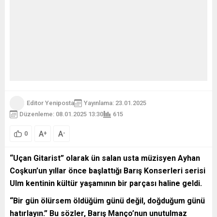
Editor Yeniposta
Yayınlama: 23.01.2025
Düzenleme: 08.01.2025 13:30
615
A
A
+
-
0
“Uçan Gitarist” olarak ün salan usta müzisyen Ayhan
Coşkun’un yıllar önce başlattığı Barış Konserleri serisi
Ulm kentinin kültür yaşamının bir parçası haline geldi.
“Bir gün ölürsem öldüğüm günü değil, doğduğum günü
hatırlayın.” Bu sözler, Barış Manço’nun unutulmaz