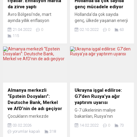
fiyatlar: Enflasyon martta
Hollanda’da çok sayıda
da zirve yaptı
genç mücadele ediyor
Avro Bölgesi’nde, mart
Hollanda’da çok sayıda
ayında yıllık enflasyon
genç, ülkede yaşanan enerji
Rusya-Ukrayna savaşı ve
ve sürekli yükselen
21.04.2022
0
02.10.2022
0
63
enerji fiyatlarındaki artışın
enflasyon kriziyle mücadele
115
etkisiyle yüzde 7,4’e çıkarak
ediyor. Kamu yayın kuruluşu
kayıtlardaki en yüksek
NOS tarafından yapılan
düzeye ulaştı. Avrupa
haberde, ”NOS Hikayeleri”
İstatistik Ofisi (Eurostat),
adlı bir ankete katılan 2 bin
Avrupa Birliği (AB) ve Avro
gencin ülkede yaşanan
Bölgesi’nin mart ayı yıllık
enerji ve enflasyon krizinden
enflasyon verilerini
dolayı daha sık depresyona
yayımladı. Buna göre, AB’de
girdikleri ve stresli oldukları
şubat ayında yüzde 6,2 olan
belirtildi. Haberde, iki yıl
Almanya merkezli
Ukrayna işgal edilirse:
yıllık enflasyon, martta
süren Covid-19...
“Epstein Dosyaları”:
G7’den Rusya’ya ağır
yüzde...
Deutsche Bank, Merkel
yaptırım uyarısı
ve AfD’nin de adı geçiyor
G-7 ülkelerinin maliye
Çocukların merkezde
bakanları, Rusya’nın
olduğu, ahlaksızlığın,
Ukrayna’yı işgal etmesi
03.02.2026
14.02.2022
0
73
acımasızlığın, yürekleri
halinde derhal ağır
yorumlar kapalı
318
yakan bilgi ve görüntülerin
ekonomik sonuçlar