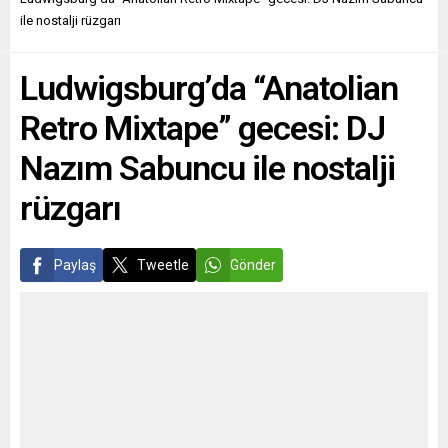
Üniversitesi (İTÜ) Mimarlık
“Monarşi veya Cumhuriyet
ile nostalji rüzgarı
Fakültesi öğretim
Devlet Halk Danışma
üyelerinden Prof. Dr. Sinan
Platformu”, 14 Mayıs
Ludwigsburg’da “Anatolian
Mert Şener olacak. Bu
2022’de ülke genelinde
etkinlikle...
yasal açıdan bağlayıcı
Retro Mixtape” gecesi: DJ
olmayacak monarşi...
Nazım Sabuncu ile nostalji
rüzgarı
Paylaş
Tweetle
Gönder