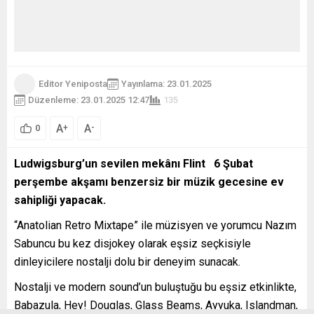
Editor Yeniposta
Yayınlama: 23.01.2025
Düzenleme: 23.01.2025 12:47
135
A
A
+
-
0
Ludwigsburg’un sevilen mekânı Flint 6 Şubat
perşembe akşamı benzersiz bir müzik gecesine ev
sahipliği yapacak.
“Anatolian Retro Mixtape” ile müzisyen ve yorumcu Nazım
Sabuncu bu kez disjokey olarak eşsiz seçkisiyle
dinleyicilere nostalji dolu bir deneyim sunacak.
Nostalji ve modern sound’un buluştuğu bu eşsiz etkinlikte,
Babazula, Hey! Douglas, Glass Beams, Ayyuka, Islandman,