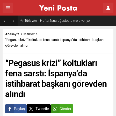
Gazze’nin geleceği: Teknokratik kontrol mü, kolonializm mi?
Anasayfa
Manşet
“Pegasus krizi” koltukları fena sarstı: İspanya’da istihbarat başkanı
görevden alındı
“Pegasus krizi” koltukları
fena sarstı: İspanya’da
istihbarat başkanı görevden
alındı
Paylaş
Tweetle
Gönder