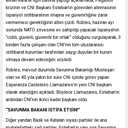
alınan kararla ilgili basına yaptığı açıklamada, Pegasus
krizinin ve CNI Başkanı Esteban’ın görevden alınmasının
İspanyol istihbaratının imajına ve güvenirliğine zarar
vermemesi gerektiğinin altını çizdi. Robles, haziran ayı
sonunda NATO zirvesine ev sahipliği yapacak İspanya’nın
“ciddi, güvenli, güvenilir bir ortak” olduğunu vurgulayarak, 3
binden fazla çalışanı olan CNI’nin tüm uluslararası
istihbarat kurumları tarafından saygı duyulan bir kurum
olmaya devam edeceğini söyledi.
Robles, mevcut durumda Savunma Bakanlığı Müsteşarı
olan ve 40 yıla yakın bir süre CNI içinde görev yapan
Esperanza Casteleiro Llamazares’in yeni CNI başkanı
olarak atandığını açıkladı. Böylece Llamazares, Esteban’ın
ardından CNI’nin ikinci kadın başkanı oldu.
“SAVUNMA BAKANI İSTİFA ETSİN!”
Diğer yandan Bask ve Katalan siyasi partiler ile ana
muhalefetteki sağ partiler, Esteban’ın yanı sıra Savunma