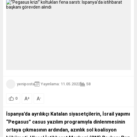
yeniposta
Yayınlama: 11.05.2022
58
A
A
+
-
0
İspanya’da ayrılıkçı Katalan siyasetçilerin, İsrail yapımı
“Pegasus” casus yazılım programıyla dinlenmesinin
ortaya çıkmasının ardından, azınlık sol koalisyon