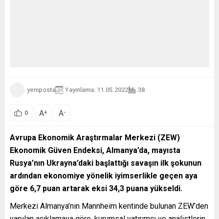
yeniposta
Yayınlama: 11.05.2022
38
A
A
+
-
0
Avrupa Ekonomik Araştırmalar Merkezi (ZEW)
Ekonomik Güven Endeksi, Almanya’da, mayısta
Rusya’nın Ukrayna’daki başlattığı savaşın ilk şokunun
ardından ekonomiye yönelik iyimserlikle geçen aya
göre 6,7 puan artarak eksi 34,3 puana yükseldi.
Merkezi Almanya’nın Mannheim kentinde bulunan ZEW’den
yapılan açıklamaya göre, kurumsal yatırımcı ve analistlerin