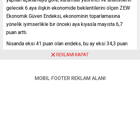
gelecek 6 aya ilişkin ekonomide beklentilerini ölçen ZEW
Ekonomik Güven Endeksi, ekonominin toparlamasına
yönelik iyimserlikle bir önceki aya kıyasla mayısta 6,7
puan arttı.
Nisanda eksi 41 puan olan endeks, bu ay eksi 34,3 puan
seviyesine yükseldi. Piyasa beklentisi endeksin mayısta
REKLAMI KAPAT
eksi 42 puana gerilemesi yönündeydi. Almanya’da haziran
ayı Cari Durum Endeksi ise nisan ayına kıyasla 5,7 puan
gerileyerek eksi 36,5 puana indi. Endeksin, Ukrayna’daki
MOBİL FOOTER REKLAM ALANI
savaşın başlamasından bu yana 3 aydır art arda düşmesi
dikkati çekti.
ZEW Başkanı Prof. Dr. Achim Wambach, konuya ilişkin
değerlendirmesinde, ZEW Ekonomik Güven Endeksinin bu
ay biraz artmasına rağmen, yine de nispeten tarihi düşük
bir seviyede kaldığını belirtti.
Wamback, “Bir önceki ay ile karşılaştırılınca, Almanya’daki