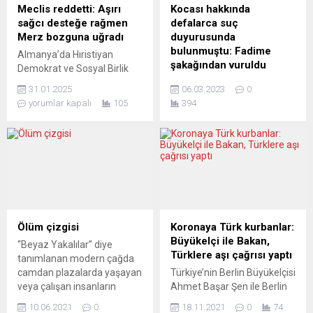
Şahin, Almanya’da Yabancı
Üniversitesi’nde binalara
Meclis reddetti: Aşırı
Kocası hakkında
Gazeteciler Cemiyeti’nin
zarar verdikleri gerekçesiyle
sağcı desteğe rağmen
defalarca suç
(VAP) çevrimiçi düzenlediği
öğrencilere polis müdahale
Merz bozguna uğradı
duyurusunda
basın toplantısında, Covid-
etti. Öğrenciler, İspanya’nın
bulunmuştu: Fadime
Almanya’da Hıristiyan
19 salgınına ve şirketin
24 büyük kentindeki
şakağından vuruldu
Demokrat ve Sosyal Birlik
ürettiği aşıya ilişkin
üniversite kampüslerinde ve
(CDU/CSU) partileri
Fadime (Rümeysa) G.’nin
açıklamalarda bulundu....
sokaklarda...
31.01.2025
06.03.2023
0
tarafından sunulan ve
cansız bedeni, Temmuz
yorumlar kapalı
105
394
düzensiz göçü sınırlamayı
2022’de Stuttgart Bad
amaçlayan tartışmalı yasa
Cannstatt’ta, otoparkın
tasarısı, aşırı sağcı Almanya
içinde bir arabada
için Alternatif partisi AfD’nin
bulunmuştu. Eşini öldüren
desteğine rağmen Federal
Ismail G.’ye yönelik cinayet
Meclis’ten geçmedi. İkincil
davası, 1 Mart çarşamba
koruma statüsündeki
günü Stuttgart Eyalet
sığınmacıların aile birleşimini
Mahkemesi’nde başladı.
zorlaştıran ve federal polise
“BENİ ÖLDÜRMEK İSTEDİ”
Ölüm çizgisi
Koronaya Türk kurbanlar:
sınır dışı yetkisini genişleten
“Beni öldürmek istedi.
Büyükelçi ile Bakan,
“Beyaz Yakalılar” diye
tasarı, 338 lehte, 350
Gözlerinden anladım.” 18
Türklere aşı çağrısı yaptı
tanımlanan modern çağda
aleyhte ve...
Ekim 2021 tarihli polis
camdan plazalarda yaşayan
Türkiye’nin Berlin Büyükelçisi
tutanağında Fadime G.’nin
veya çalışan insanların
Ahmet Başar Şen ile Berlin
sözleri bunlardı. “Artık
kullandıkları dil tamamen
Eyalet Sağlık Bakanı Dilek
dayanamıyorum,”...
10.06.2021
0
18.11.2021
0
74