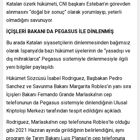
Katalan özerk hükümeti, CNI başkanı Esteban’ın görevden
alınmasını “doğal bir sonuç” olarak yorumlayıp, yeterli
olmadığını savunuyor.
İÇİŞLERİ BAKANI DA PEGASUS İLE DİNLENMİŞ
Bu arada Katalan siyasetçilerin dinlenmesinden bağımsız
olarak İspanya’da bazı hükümet üyelerinin de “yasadışı ve
dış mihraklarca” Pegasus sistemiyle dinlenmesiyle ilgili
yeni bilgiler paylaşıldı.
Hükümet Sözcüsü İsabel Rodriguez, Başbakan Pedro
Sanchez ve Savunma Bakanı Margarita Robles’in yanı sıra
İçişleri Bakanı Fernando Grande Marlaska’nın cep
telefonunun da Pegasus sistemiyle dinlendiğinin Ulusal
Kriptoloji Merkezi tarafından tespit edildiğini açıkladı.
Rodriguez, Marlaska’nın cep telefonuna Robles’te olduğu
gibi 2021 Haziran ayında girildiğinin belirlendiğini, aynı
program ile Tarım Bakanı Luis Planas’ın cep telefonuna