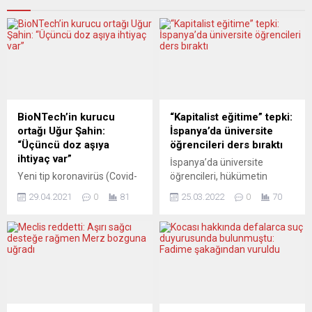
BioNTech’in kurucu
“Kapitalist eğitime” tepki:
ortağı Uğur Şahin:
İspanya’da üniversite
“Üçüncü doz aşıya
öğrencileri ders bıraktı
ihtiyaç var”
İspanya’da üniversite
Yeni tip koronavirüs (Covid-
öğrencileri, hükümetin
19) aşısını geliştiren, Alman
eğitim sistemindeki
29.04.2021
0
81
25.03.2022
0
70
biyoteknoloji firması
reformlarını protesto etmek
BioNTech’in kurucu ortağı
için ders bırakma eylemi
Prof. Dr. Uğur Şahin,
yaptı. Ülke genelinde
Türkiye’ye mümkün
yapılan eylemlerde en büyük
olduğunca çok aşı vermek
olaylar 34 öğrencinin
istediklerini, ancak bu
gözaltına alındığı Bask
aşıların önce üretilmesi
bölgesinde çıktı. Vitoria
gerektiğini söyledi. Uğur
kentindeki Bask