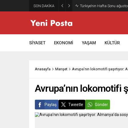
SON DAKİKA
Gazze’nin geleceği: Teknokrati
SİYASET
EKONOMİ
YAŞAM
KÜLTÜR
Anasayfa
Manşet
Avrupa’nın lokomotifi şaşırtıyor:
Avrupa’nın lokomotifi 
Paylaş
Tweetle
Gönder