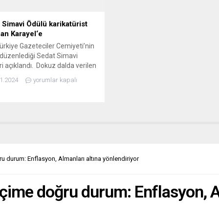
 Simavi Ödülü karikatürist
an Karayel‘e
rkiye Gazeteciler Cemiyeti’nin
l düzenlediği Sedat Simavi
ri açıklandı. Dokuz dalda verilen
rden biri olan “Karikatür
1.2024
yorumlar kapalı
ne Almanya’da çalışmalarını
en Erdoğan Karayel değer
ü. “Sedat Simavi Karikatür
ne değer görülen Erdoğan
l, “Don Quichotte” e-mizah
inde yayınlanan “İstanbul’un
/ Dün-Bugün” başlıkla karikatürle
ikatür sanatına verdiği emekler
 durum: Enflasyon, Almanları altına yönlendiriyor
le...
çime doğru durum: Enflasyon, Al