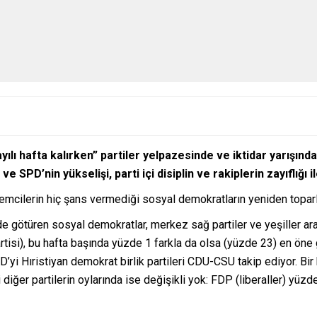
ılı hafta kalırken” partiler yelpazesinde ve iktidar yarışınd
SPD’nin yükselişi, parti içi disiplin ve rakiplerin zayıflığı il
emcilerin hiç şans vermediği sosyal demokratların yeniden toparla
götüren sosyal demokratlar, merkez sağ partiler ve yeşiller aras
isi), bu hafta başında yüzde 1 farkla da olsa (yüzde 23) en öne
yi Hıristiyan demokrat birlik partileri CDU-CSU takip ediyor. Bir k
 diğer partilerin oylarında ise değişikli yok: FDP (liberaller) yüzd