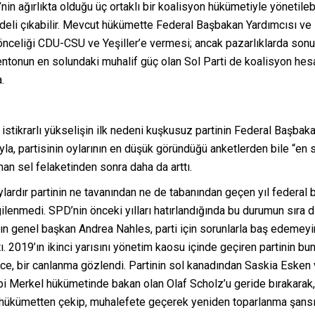
ğırlıkta olduğu üç ortaklı bir koalisyon hükümetiyle yönetilebi
deli çıkabilir. Mevcut hükümette Federal Başbakan Yardımcısı ve
önceliği CDU-CSU ve Yeşiller’e vermesi; ancak pazarlıklarda sonu
ntonun en solundaki muhalif güç olan Sol Parti de koalisyon hesap
.
istikrarlı yükselişin ilk nedeni kuşkusuz partinin Federal Başbak
jıyla, partisinin oylarının en düşük göründüğü anketlerden bile “en
an sel felaketinden sonra daha da arttı.
Aylardır partinin ne tavanından ne de tabanından geçen yıl federal
rgilenmedi. SPD’nin önceki yılları hatırlandığında bu durumun sıra dı
dın genel başkan Andrea Nahles, parti için sorunlarla baş edemeyinc
tı. 2019’ın ikinci yarısını yönetim kaosu içinde geçiren partinin b
nce, bir canlanma gözlendi. Partinin sol kanadından Saskia Esken 
i Merkel hükümetinde bakan olan Olaf Scholz’u geride bırakarak, e
i hükümetten çekip, muhalefete geçerek yeniden toparlanma şansı