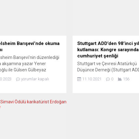
lsheim Barışevi’nde okuma
Stuttgart ADD’den 98’inci yıl
ı
kutlaması: Kongre sarayında
cumhuriyet şenliği
sheim Barışevi’nin düzenlediği
 akşamına yazar Yener
Stuttgart ve Çevresi Atatürkçü
ğlu ile Gülsen Gülbeyaz
Düşünce Derneği (Stuttgart A
cak. 22 Ekim pazar günü
yıl olduğu gibi bu yıl da Türkiye
0.2023
yorumlar kapalı
11.10.2021
0
156
nshaus, Hessenring 76, 65428
Cumhuriyeti’nin kuruluşunu özel
sheim adresinde saat 16’da
programla kutluyor. Stuttgart ke
acak etkinlikte yazar Yener
önde gelen kültür ve kongre sar
ğlu, Hegel’in Gölgesi,
Liederhalle’deki Mozart Salonu
n’den Adorna’ya” adlı eseriyle
Ekim 2021 tarihinde cumartesi
cak. Yazar Gülsen Gülbeyaz
akşamı gerçekleşecek olan
ü kitabı Köln Radyosu
Cumhuriyetimizin 98’inci yıl kut
dan pasajlar okuyacak. Yener
çerçevesinde Münih’teki Ludwig
ğlu ve Gülsen Gülbeyaz,
Maximilian Üniversitesi...
mın sonunda...