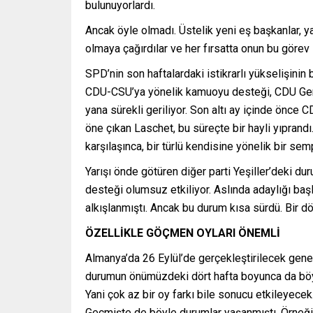
bulunuyorlardı.
Ancak öyle olmadı. Üstelik yeni eş başkanlar, ya
olmaya çağırdılar ve her fırsatta onun bu görev
SPD’nin son haftalardaki istikrarlı yükselişinin b
CDU-CSU’ya yönelik kamuoyu desteği, CDU Gene
yana sürekli geriliyor. Son altı ay içinde önce C
öne çıkan Laschet, bu süreçte bir hayli yıprandı
karşılaşınca, bir türlü kendisine yönelik bir s
Yarışı önde götüren diğer parti Yeşiller’deki d
desteği olumsuz etkiliyor. Aslında adaylığı baş
alkışlanmıştı. Ancak bu durum kısa sürdü. Bir dö
ÖZELLİKLE GÖÇMEN OYLARI ÖNEMLİ
Almanya’da 26 Eylül’de gerçekleştirilecek genel 
durumun önümüzdeki dört hafta boyunca da bö
Yani çok az bir oy farkı bile sonucu etkileyece
Geçmişte de böyle durumlar yaşanmıştı. Örneğin