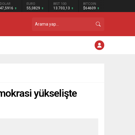
DOLAR
EURO
BIST 100
BITCOIN
47,5916
55,0829
13.703,13
$64609
mokrasi yükselişte