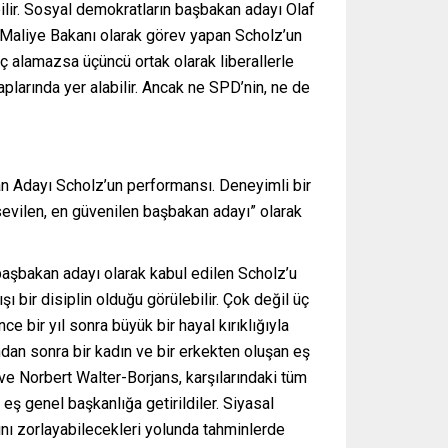
lir. Sosyal demokratların başbakan adayı Olaf
 Maliye Bakanı olarak görev yapan Scholz’un
ç alamazsa üçüncü ortak olarak liberallerle
larında yer alabilir. Ancak ne SPD’nin, ne de
an Adayı Scholz’un performansı. Deneyimli bir
 sevilen, en güvenilen başbakan adayı” olarak
 başbakan adayı olarak kabul edilen Scholz’u
şı bir disiplin olduğu görülebilir. Çok değil üç
e bir yıl sonra büyük bir hayal kırıklığıyla
undan sonra bir kadın ve bir erkekten oluşan eş
ve Norbert Walter-Borjans, karşılarındaki tüm
ş genel başkanlığa getirildiler. Siyasal
nı zorlayabilecekleri yolunda tahminlerde