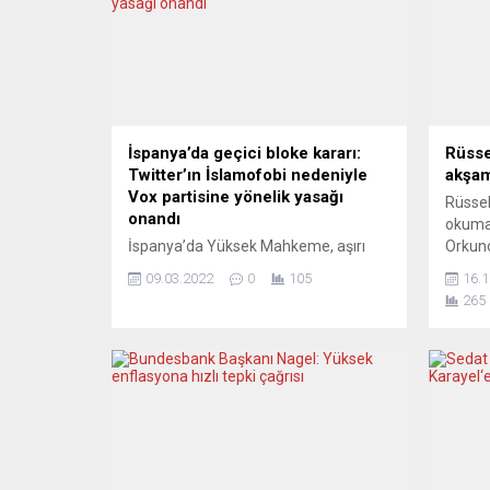
İspanya’da geçici bloke kararı:
Rüsse
Twitter’ın İslamofobi nedeniyle
akşam
Vox partisine yönelik yasağı
Rüssel
onandı
okuma
İspanya’da Yüksek Mahkeme, aşırı
Orkuno
sağ görüşlü Vox partisinin İslam karşıtı
katıla
09.03.2022
0
105
16.1
kampanyasında nefret söylemi
Friede
265
kullandığı gerekçesiyle Twitter
Rüssel
tarafından hesabının geçici olarak
başlay
bloke edilmesiyle ilgili karara onay
Orkuno
verdi. Yüksek Mahkeme İdari Dairesi,
Bakuni
2021’de Katalonya özerk yönetiminde
katıla
yapılan yerel parlamento seçiminde
da öyk
İslamafobik bir tweet atarak “nefreti
Sustu’
teşvik ettiği” gerekçesiyle Vox
Orkuno
partisinin Twitter’daki...
progra