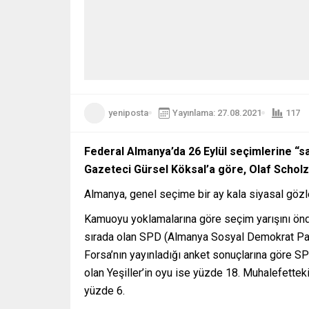
yeniposta
Yayınlama: 27.08.2021
117
Federal Almanya’da 26 Eylül seçimlerine “say
Gazeteci Gürsel Köksal’a göre, Olaf Scholz ve 
Almanya, genel seçime bir ay kala siyasal gözl
Kamuoyu yoklamalarına göre seçim yarışını önde 
sırada olan SPD (Almanya Sosyal Demokrat Part
Forsa’nın yayınladığı anket sonuçlarına göre SPD’
olan Yeşiller’in oyu ise yüzde 18. Muhalefetteki
yüzde 6.