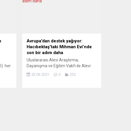
ı
Avrupa’dan destek yağıyor:
Hacıbektaş’taki Mihman Evi’nde
son bir adım daha
Uluslararası Alevi Araştırma,
DD) her
Dayanışma ve Eğitim Vakfı ile Alevi
Vakfı Stuttgart‘ın Hacıbektaş’ta
23.06.2021
0
252
 bir
Mihman Evi yaptırmak için başlattığı
ntinin
ortak kampanyaya Avrupa’dan destek
ayı
yağıyor. Ancak hâlâ 10 bin avroluk bir
’nda 30
açık var. Hacıbektaş Belediyesi’nin de
desteklediği ve 30 bin avroya
malolması beklenen proje için
laması
başlatılan kampanyada 20 bin avro
toplandığı bildirildi. 22...