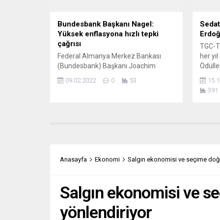
Bundesbank Başkanı Nagel:
Sedat
Yüksek enflasyona hızlı tepki
Erdoğ
çağrısı
TGC-Tü
Federal Almanya Merkez Bankası
her yı
(Bundesbank) Başkanı Joachim
Ödülle
Nagel, Almanya’da enflasyonun
ödülle
09.02.2022
0
53
15.1
2022’de yüzde 4’ün önemli ölçüde
Ödülü”
391
üzerinde olmasını beklediklerini
sürdür
bildirdi. Joachim Nagel, Alman Die
görüld
Zeit gazetesinde yer alan
Ödülü”
röportajında, Avrupa Merkez
Karaye
Bankası’nı (ECB) yüksek enflasyona
dergis
hızlı tepki vermeye çağırdı. ECB’nin
Fethi 
enflasyonun beklenenden daha uzun
ve kar
Anasayfa
Ekonomi
Salgın ekonomisi ve seçime doğru
süre yüksek kalması nedeniyle bu yıl...
nedeniy
Salgın ekonomisi ve se
yönlendiriyor