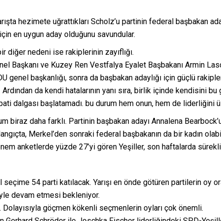
rışta hezimete uğrattıkları Scholz’u partinin federal başbakan ada
 için en uygun aday olduğunu savundular.
ir diğer nedeni ise rakiplerinin zayıflığı.
l Başkanı ve Kuzey Ren Vestfalya Eyalet Başbakanı Armin Lasc
DU genel başkanlığı, sonra da başbakan adaylığı için güçlü rakipler
. Ardından da kendi hatalarının yanı sıra, birlik içinde kendisini 
empati dalgası başlatamadı. bu durum hem onun, hem de liderliğini 
urum biraz daha farklı. Partinin başbakan adayı Annalena Bearbock’
langıçta, Merkel’den sonraki federal başbakanın da bir kadın ola
nem anketlerde yüzde 27’yi gören Yeşiller, son haftalarda sürekli 
seçime 54 parti katılacak. Yarışı en önde götüren partilerin oy or
yle devam etmesi bekleniyor.
k. Dolayısıyla göçmen kökenli seçmenlerin oyları çok önemli.
 Gerhard Schröder ile Joschka Fischer liderliğindeki SPD-Yeşiller