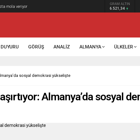
GRAM ALTIN
k kontrol mü, kolonializm mi?
6.521,34
DUYURU
GÖRÜŞ
ANALİZ
ALMANYA
ÜLKELER
 Almanya’da sosyal demokrasi yükselişte
şaşırtıyor: Almanya’da sosyal de