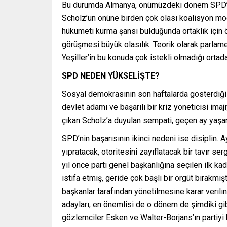
Bu durumda Almanya, önümüzdeki dönem SPD’nin a
Scholz’un önüne birden çok olası koalisyon mo
hükümeti kurma şansı bulduğunda ortaklık için 
görüşmesi büyük olasılık. Teorik olarak parlame
Yeşiller’in bu konuda çok istekli olmadığı ortada
SPD NEDEN YÜKSELİŞTE?
Sosyal demokrasinin son haftalarda gösterdiği 
devlet adamı ve başarılı bir kriz yöneticisi ima
çıkan Scholz’a duyulan sempati, geçen ay yaşan
SPD’nin başarısının ikinci nedeni ise disiplin. 
yıpratacak, otoritesini zayıflatacak bir tavır se
yıl önce parti genel başkanlığına seçilen ilk ka
istifa etmiş, geride çok başlı bir örgüt bırakmış
başkanlar tarafından yönetilmesine karar verili
adayları, en önemlisi de o dönem de şimdiki gib
gözlemciler Esken ve Walter-Borjans’ın partiy