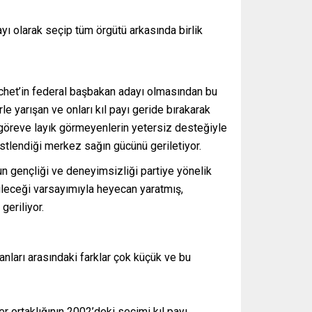
yı olarak seçip tüm örgütü arkasında birlik
het’in federal başbakan adayı olmasından bu
le yarışan ve onları kıl payı geride bırakarak
bu göreve layık görmeyenlerin yetersiz desteğiyle
üstlendiği merkez sağın gücünü geriletiyor.
un gençliği ve deneyimsizliği partiye yönelik
bileceği varsayımıyla heyecan yaratmış,
geriliyor.
anları arasındaki farklar çok küçük ve bu
 ortaklığının 2002’deki seçimi kıl payı