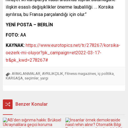
ilişkin esaslı değişiklikler önerme laubaliliği. … Korsika
ayrılırsa, bu Fransa parçalandığı için olur.”
YENİ POSTA – BERLİN
FOTO:
AA
KAYNAK:
https://www.eurotopics.net/tr/278267/korsika-
oezerk-mi-oluyor?pk_campaign=et2022-03-17-
tr&pk_kwd=278267#
AYAKLANMALAR
AYRILIKÇILIK
Fitness magazines
iç politika
,
,
,
,
KARGAŞA
seçimler
yargı
,
,
Benzer Konular