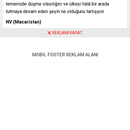
temerrüde düşme olasılığını ve ülkeyi hâlâ bir arada
tutmaya devam eden şeyin ne olduğunu tartışıyor.
NV (Macaristan)
RUS EKONOMİSİ YOLUN SONUNA GELDİ
REKLAMI KAPAT
Yatırım bankacısı Serhij Fursa, bu savaşın uzun vadeli
ekonomik sonuçlarının Rusya için yıkıcı olacağını yazıyor
MOBİL FOOTER REKLAM ALANI
NV’de:
“Rus ekonomisindeki can çekişme ancak Putin’in ölümüyle
durdurulabilir. … Ukrayna, tek bacağını kırmış biri gibi. Canı
çok acıyor, hareket etmekte zorlanıyor, ancak doktor altı ay
sonra tekrar yürüyebileceği sözünü veriyor. Batılı ortakların
desteği de muazzam düzeyde olacak. Fakat Rus
ekonomisine üçüncü evre kanser teşhisi konmuş gibi.
Putin kesilip atılmadıkça ölümcül son kaçınılmaz.”
LA REPUBBLİCA (İtalya)