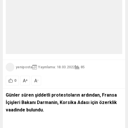
yeniposta
Yayınlama: 18.03.2022
85
A
A
+
-
0
Günler süren şiddetli protestoların ardından, Fransa
İçişleri Bakanı Darmanin, Korsika Adası için özerklik
vaadinde bulundu.