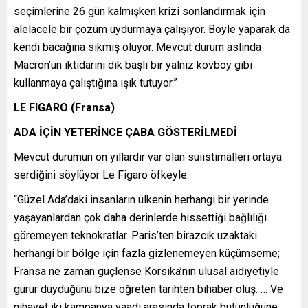
seçimlerine 26 gün kalmışken krizi sonlandırmak için
alelacele bir çözüm uydurmaya çalışıyor. Böyle yaparak da
kendi bacağına sıkmış oluyor. Mevcut durum aslında
Macron’un iktidarını dik başlı bir yalnız kovboy gibi
kullanmaya çalıştığına ışık tutuyor.”
LE FIGARO (Fransa)
ADA İÇİN YETERİNCE ÇABA GÖSTERİLMEDİ
Mevcut durumun on yıllardır var olan suiistimalleri ortaya
serdiğini söylüyor Le Figaro öfkeyle:
“Güzel Ada’daki insanların ülkenin herhangi bir yerinde
yaşayanlardan çok daha derinlerde hissettiği bağlılığı
göremeyen teknokratlar. Paris’ten birazcık uzaktaki
herhangi bir bölge için fazla gizlenemeyen küçümseme;
Fransa ne zaman güçlense Korsika’nın ulusal aidiyetiyle
gurur duyduğunu bize öğreten tarihten bihaber oluş. … Ve
nihayet iki kampanya vaadi arasında toprak bütünlüğüne