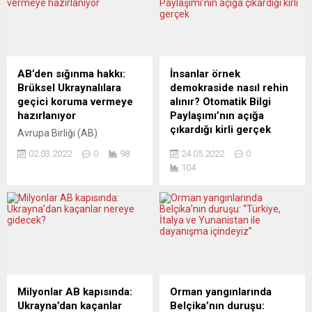
AB’den sığınma hakkı:
İnsanlar örnek
Brüksel Ukraynalılara
demokraside nasıl rehin
geçici koruma vermeye
alınır? Otomatik Bilgi
hazırlanıyor
Paylaşımı’nın açığa
çıkardığı kirli gerçek
Avrupa Birliği (AB)
Komisyonu, savaştan
Federal Almanya ve diğer
02.03.2022
0
98
24.05.2022
0
kaçarak AB ülkelerine giden
Avrupa ülkelerinde, 60 yıllık
104
Ukraynalılara geçici koruma
bir “kambiyo kirinden”
statüsü verilmesi için teklif
doğmuş, ama artık
hazırladı. Komisyon’un
milyonlarca insanımızı
teklifine göre, AB’nin Geçici
aşağılayan bir sahipsizlik
Koruma Yönergesi harekete
hüküm sürüyor. Otomatik
geçirilecek. Böylece geçici
Bilgi Paylaşımı ile ne mi
koruma statüsü verilen
oluyor? Önce iki soru yanıt
Ukraynalılar AB ülkelerinde
bekliyor. Bir: AKP kendisini
oturma izni alabilecek,
destekleyen milyonlarca
Milyonlar AB kapısında:
Orman yangınlarında
eğitim ve sağlık
insanı neden “satma gereği”
Ukrayna’dan kaçanlar
Belçika’nın duruşu: