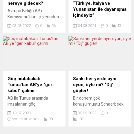
hizmetlerinden
duydu? İki: Özellikle Alman
nereye gidecek?
“Türkiye, İtalya ve
faydalanacak, iş bulup
siyasetinde etkin Türkiye
Yunanistan ile dayanışma
Avrupa Birliği (AB)
çalışabilecek. Ukraynalılara
kökenli...
içindeyiz”
Komisyonu’nun İçişlerinden
ayrıca sosyal refah...
Sorumlu Üyesi Ylva
Belçika, orman yangınlarıyla
03.03.2022
0
56
04.08.2021
0
43
Johansson, Ukrayna’daki
mücadele eden Türkiye,
savaştan kaçıp AB
İtalya ve Yunanistan ile
ülkelerine gelecek
dayanışma mesajı paylaştı.
milyonlarca sığınmacıya
Belçika Dışişleri Bakanlığının
hazırlıklı olmaları gerektiğini
Twitter hesabından yapılan
söyledi. AB Adalet ve
açıklamada “Belçika,
İçişleri Bakanları Toplantısı
halihazırda orman
öncesinde gazetecilere
yangınlarından etkilenen
açıklama yapan Johansson,
Türkiye, İtalya ve
Göç mutabakatı:
Sanki her yerde aynı
“Ukrayna’daki gelişmeler
Yunanistan ile dayanışma
Tunus’tan AB’ye “geri
oyun, öyle mi? “Dıj”
nedeniyle çok tehlikeli bir
içindedir” denildi.
kabul” çalımı
güçler!
durumdayız. AB’ye
Açıklamada,
AB ile Tunus arasında
Bir dönem çok
milyonlarca sığınmacının
“Düşüncelerimiz bu
imzalanan göç
konuşulmuştu Schaerbeek
gelmesine hazırlıklı
yangınların kurbanı olan tüm
mutabakatında Türkiye ile
Belediye Meclisi. Bir de
olmalıyız” dedi. Bugüne
insanlarla ve ölümcül
19.07.2023
30.09.2022
0
yürürlükteki mutabakattan
geçtiğimiz çarşamba günü
kadar Ukrayna’dan...
yangınlarla mücadele etmek
yorumlar kapalı
98
132
farklı noktalar dikkat çekiyor.
çok konuşuldu. Belediye
için ellerinden gelenin en...
Bunlardan biri, Tunus’un
Meclisi toplantısının olduğu