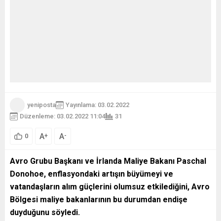
yeniposta
Yayınlama: 03.02.2022
Düzenleme: 03.02.2022 11:04
31
A
A
+
-
0
Avro Grubu Başkanı ve İrlanda Maliye Bakanı Paschal
Donohoe, enflasyondaki artışın büyümeyi ve
vatandaşların alım güçlerini olumsuz etkilediğini, Avro
Bölgesi maliye bakanlarının bu durumdan endişe
duyduğunu söyledi.