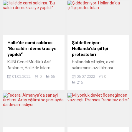
edebilmesi için yılda 400 bin
bilinmeyen birçok soru
göçmene ihtiyacı var. Ancak
olduğunu belirterek,
uzmanlar, bu hedefe
“Nükleer enerjiyi ne
ulaşmanın zor olduğunu
yapacağız?” diye sordu.
söylüyor. İstihdam ve
Vucic, 26’ncı BM İklim
Meslek Araştırmaları
Değişikliği Konferansı
Enstitüsü’nün yaptığı
(COP26) sırasında AA
Halle’de cami saldırısı:
Şiddetleniyor:
araştırmaya göre, Almanya
muhabirine yaptığı
“Bu saldırı demokrasiye
Hollanda’da çiftçi
ekonomik faaliyette
açıklamada, iklim
yapıldı“
protestoları
bulunan işgücünü sabit
değişikliğiyle mücadele
KUBİ Genel Müdürü Arif
Hollandalı çiftçiler, azot
tutabilmek için yılda 400 bin
konusunda taahhütlerde
Arslaner, Halle’de İslam
salınımının azaltılması
göçmene ihtiyaç duyuyor.
bulunmanın önemli
Kültür Merkezi’ni hedef alan
şartlarına karşı başlattıkları
Ülkedeki demografik
olduğunu, dünya liderlerini
01.02.2022
0
56
06.07.2022
0
kurşunların, toplumun
protestoları yaygınlaştırdı.
değişim nedeniyle...
acil eyleme geçmeye
215
tamamını ilgilendirdiğini
Pazartesi günü, ülkenin
çağıran...
söyledi. KUBİ gGmbH (Kültür
çeşitli yerlerindeki
ve Eğitim kuruluşu –
süpermarket dağıtım
Gesellschaft für Kultur und
merkezlerine giden yollar
Bildung gGmbH) Genel
kapatıldı. Merkezi Gıda
Müdürü Arif Arslaner,
Perakendecileri Birliği, arz
Halle’de camiye gelen
darboğazı yaşanabileceği
insanların silahla hedef
uyarısında bulundu. Ülke