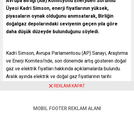
Avrupa Birliği (AB) Komisyonu Enerjiden Sorumlu
Üyesi Kadri Simson, enerji fiyatlarının yüksek,
piyasaların oynak olduğunu anımsatarak, Birliğin
doğalgaz depolarındaki seviyenin geçen yıla göre
daha düşük düzeyde bulunduğunu söyledi.
Kadri Simson, Avrupa Parlamentosu (AP) Sanayi, Araştırma
ve Enerji Komitesi’nde, son dönemde artış gösteren doğal
gaz ve elektrik fiyatları hakkında açıklamalarda bulundu.
Aralık ayında elektrik ve doğal gaz fiyatlarının tarihi
zirvelere çıktığını hatırlatan Simson, söz konusu dönemde
REKLAMI KAPAT
toptan gaz fiyatlarının megavatsaat fiyatının 180 avroya
kadar tırmandığını belirtti.
MOBİL FOOTER REKLAM ALANI
Simson, Avro Bölgesi’ndeki enflasyon oranının yarısının
enerji ürünlerindeki fiyat artışından kaynakladığını hatırlattı.
Sıvılaştırılmış doğal gaz (LNG) teslimatları, ılımlı iklim