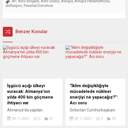
AP
Avro Bölgesi
Avro Grubu
Avrupa
Avrupa Parlamentosu
,
,
,
,
,
enflasyon
Paschal Donohoe
,
Benzer Konular
İşgücü açığı ülkeyi
“İklim değişikliğiyle
vuracak: Almanya’nın
mücadelede nükleer
yılda 400 bin göçmene
enerjiyi ne yapacağız?”:
ihtiyacı var
Acı soru
Almanya’da yapılan
Sırbistan Cumhurbaşkanı
hesaplamaya göre, ülkenin
Aleksandar Vucic, yeşil
24.11.2021
0
61
03.11.2021
0
52
mevcut ekonomik
enerjiye geçişle ilgili halen
faaliyetlerine devam
cevapları tam olarak