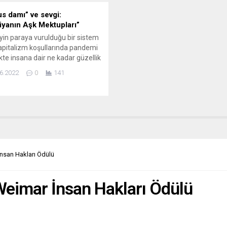
s damı” ve sevgi:
iyanın Aşk Mektupları”
yin paraya vurulduğu bir sistem
apitalizm koşullarında pandemi
likte insana dair ne kadar güzellik
ötelendi. Özellikle kültür-sanat
6.2022
0
141
da emek sarf edenler, kafa
nlar kendi başlarına bırakıldı.
iliğin yeniden bayrak yapılması
eraneler aylarca dillerden
lmedi, böylesine kötü koşullara
 sorunlarına, acılarına,
ine bir nebze de olsa...
İnsan Hakları Ödülü
Weimar İnsan Hakları Ödülü