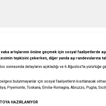
 vaka artışlarının önüne geçmek için sosyal faaliyetlerde aş
 kesimin tepkisini çekerken, diğer yanda aşı randevularına tale
tısı sonrasında detaylarını açıkladığı ve 6 Ağustos’ta yürürlüğe 
 belgesi bulunmayanlar için sosyal faaliyetlerin kısıtlanacak olma
diya, Piyemonte, Toskana, Emilia-Romagna, Abruzzo, Puglia, Sicily
STOYA HAZIRLANIYOR