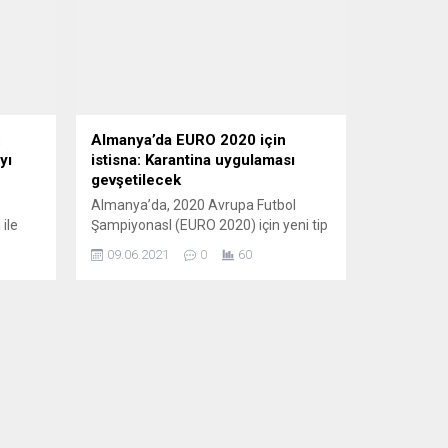
:
Almanya’da EURO 2020 için
yı
istisna: Karantina uygulaması
gevşetilecek
Almanya’da, 2020 Avrupa Futbol
 ile
ŞampiyonasI (EURO 2020) için yeni tip
İbrahim
karonavirüs (Covid-19) tedbirleri
09.06.2021
0
60
kapsamındaki karantina
uygulamasında istisnalar getirilecek.
yor”
Başbakan Angela Merkel
m
başkanlığında toplanan bakanlar
kurulunun aldığı karara göre, ilgili
’da
organizasyon komitesi tarafından
erin de
uluslararası spor etkinliklerine
a
akredite edilen herkes karantina
uygulamasından muaf tutulacak. Bu
uygulamanın 28 Temmuz’a kadar