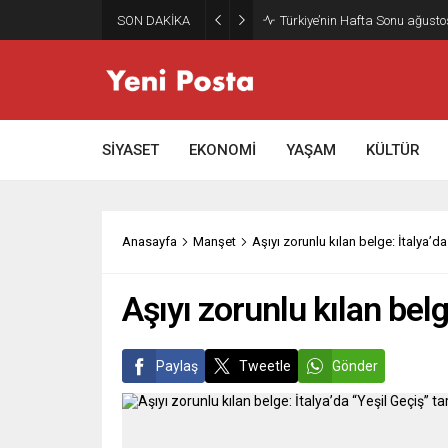
SON DAKİKA
Gazze’nin geleceği: Teknokrati
SİYASET
EKONOMİ
YAŞAM
KÜLTÜR
Anasayfa
Manşet
Aşıyı zorunlu kılan belge: İtalya’da 
Aşıyı zorunlu kılan belge
Paylaş
Tweetle
Gönder