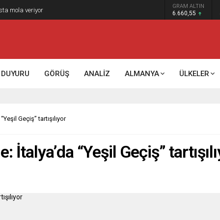
GRAM ALTIN
k kontrol mü, kolonializm mi?
6.660,55
DUYURU
GÖRÜŞ
ANALİZ
ALMANYA
ÜLKELER
“Yeşil Geçiş” tartışılıyor
: İtalya’da “Yeşil Geçiş” tartışıl