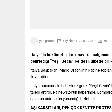
yeniposta
Yayınlama: 24.07.2021
60
İtalya’da hükümetin, koronavirüs salgınında
belirlediği “Yeşil Geçiş” belgesi, ülkede bir
İtalya Başbakanı Mario Draghi’nin kabine toplan
ikiye böldü.
İtalya basınındaki haberlere göre, “Yeşil Geçiş”
talebi artırdı. Rainews24’ün haberinde, Lombar
nazaran ciddi artış yaşandığı belirtildi.
AŞI KARŞITLARI, PEK ÇOK KENTTE PROTE