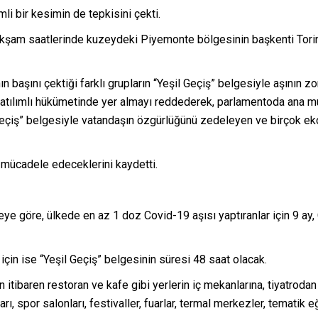
li bir kesimin de tepkisini çekti.
am saatlerinde kuzeydeki Piyemonte bölgesinin başkenti Torino’d
n başını çektiği farklı grupların “Yeşil Geçiş” belgesiyle aşının z
 katılımlı hükümetinde yer almayı reddederek, parlamentoda ana muh
 Geçiş” belgesiyle vatandaşın özgürlüğünü zedeleyen ve birçok eko
ı mücadele edeceklerini kaydetti.
 göre, ülkede en az 1 doz Covid-19 aşısı yaptıranlar için 9 ay, 
 için ise “Yeşil Geçiş” belgesinin süresi 48 saat olacak.
itibaren restoran ve kafe gibi yerlerin iç mekanlarına, tiyatrodan 
, spor salonları, festivaller, fuarlar, termal merkezler, tematik e