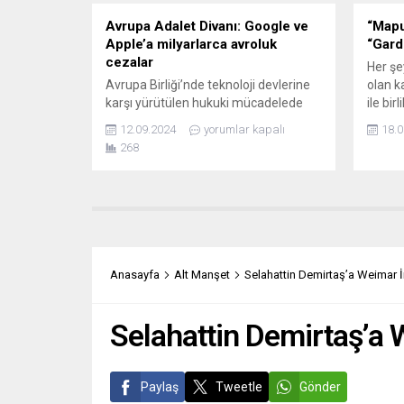
Avrupa Adalet Divanı: Google ve
“Mapu
Apple’a milyarlarca avroluk
“Gard
cezalar
Her şe
Avrupa Birliği’nde teknoloji devlerine
olan k
karşı yürütülen hukuki mücadelede
ile bir
önemli bir dönüm noktası yaşandı. AB
varsa 
12.09.2024
yorumlar kapalı
18.0
rekabet otoriteleri, Avrupa Adalet
alanın
268
Divanı’nda iki önemli dava kazandı.
patlata
Google’a verilen 2,4 milyar avroluk
Bireyc
para cezası onandı. Mahkeme,
gibi t
Google’ın kendi fiyat karşılaştırma
düşürü
hizmetini rakiplerini dezavantajlı
rağmen
duruma düşürecek şekilde öne
dertler
çıkardığı ve böylece piyasa
Anasayfa
Alt Manşet
Selahattin Demirtaş’a Weimar 
hâkimiyetini kötüye kullandığı...
Selahattin Demirtaş’a 
Paylaş
Tweetle
Gönder