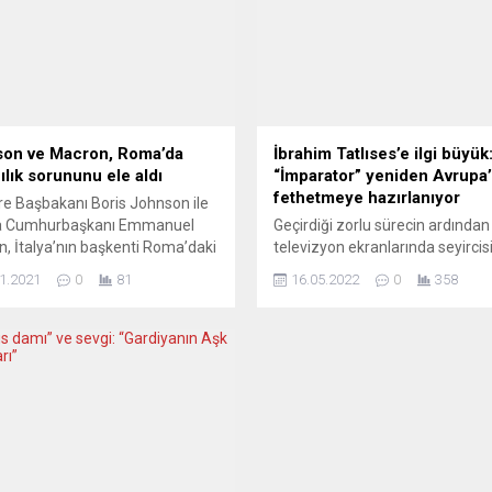
on ve Macron, Roma’da
İbrahim Tatlıses’e ilgi büyük
ılık sorununu ele aldı
“İmparator” yeniden Avrupa’
fethetmeye hazırlanıyor
ere Başbakanı Boris Johnson ile
a Cumhurbaşkanı Emmanuel
Geçirdiği zorlu sürecin ardından
, İtalya’nın başkenti Roma’daki
televizyon ekranlarında seyircisi
derler Zirvesi kapsamında
buluşan arabesk müziğin kralı 
1.2021
0
81
16.05.2022
0
358
ları görüşmede, iki ülke arasında
Tatlıses, 12 yıllık aradan sonra
eden balıkçılık sorununu ele
Avrupa’da konser vermeye
Başbakanlık Ofisi 10 Numara’dan
hazırlanıyor. “Efsane Geri Dönü
n açıklamaya göre, Johnson,
sloganıyla turneye çıkan İbrahi
ede, halihazırda İngiltere-
Tatlıses’i Avrupa’daki hayranları
Birliği (AB) ilişkilerini etkileyen
sabırsızlıkla beklerken Almanya
mli konu olarak nitelediği Kuzey
doğup büyüyen son kuşak Türkl
a Protokolü’nü...
konserler için bilet alma yarışın
girmeleri dikkat çekiyor. 1985...