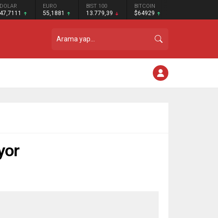
DOLAR
EURO
BIST 100
BITCOIN
47,7111
55,1881
13.779,39
$64929
ıyor