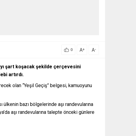
A
A
+
-
0
ıyı şart koşacak şekilde çerçevesini
bi artırdı.
girecek olan “Yeşil Geçiş” belgesi, kamuoyunu
sı ülkenin bazı bölgelerinde aşı randevularına
a’da aşı randevularına talepte önceki günlere