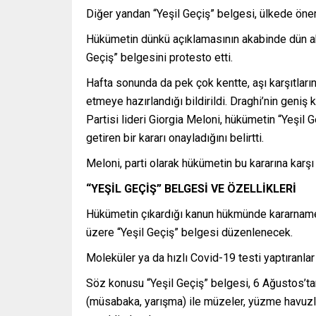
Diğer yandan “Yeşil Geçiş” belgesi, ülkede önem
Hükümetin dünkü açıklamasının akabinde dün akş
Geçiş” belgesini protesto etti.
Hafta sonunda da pek çok kentte, aşı karşıtlarını
etmeye hazırlandığı bildirildi. Draghi’nin geniş
Partisi lideri Giorgia Meloni, hükümetin “Yeşil
getiren bir kararı onayladığını belirtti.
Meloni, parti olarak hükümetin bu kararına karş
“YEŞİL GEÇİŞ” BELGESİ VE ÖZELLİKLERİ
Hükümetin çıkardığı kanun hükmünde kararnameye
üzere “Yeşil Geçiş” belgesi düzenlenecek.
Moleküler ya da hızlı Covid-19 testi yaptıranlar
Söz konusu “Yeşil Geçiş” belgesi, 6 Ağustos’tan 
(müsabaka, yarışma) ile müzeler, yüzme havuzları