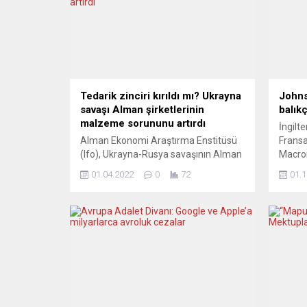
Tedarik zinciri kırıldı mı? Ukrayna
Johns
savaşı Alman şirketlerinin
balıkç
malzeme sorununu artırdı
İngilt
Alman Ekonomi Araştırma Enstitüsü
Frans
(Ifo), Ukrayna-Rusya savaşının Alman
Macron
sanayisindeki malzeme sorununu
G20 Li
01.04.2022
0
72
01.1
daha da artırdığını bildirdi. Ifo,
yaptık
şirketlerin tedarik sıkıntılarına yönelik
devam 
Almanya İş Anketi sonuçlarını
aldı. 
yayımladı. Buna göre, martta
yapıla
Almanya’daki şirketlerin yüzde 80,2’si
görüşm
ara ürün ve hammadde tedarikindeki
Avrupa 
darboğazlar başta olmak üzere
en öne
sorunlar yaşandığını belirtti. Şubat
İrland
ayında bu oran yüzde...