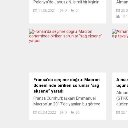
Polonya’da Janusz N. isimli bir kişinin
Almany
Rusya İstihbarat Servisi için çalıştığı
yerleş
11.06.2021
0
64
25.0
suçlamasıyla 31 Mayıs’ta gözaltına
İçin Al
107
alındığı bildirildi. Polonya Güvenlik
bir ma
Birimi Sözcüsü Stanislaw Zaryn,
gazet
yaptığı yazılı açıklamada, söz konusu
“AfD g
zanlının Rus istihbarat görevlilerinden
altern
talimat aldığını, şüphelinin hem
AfD’ni
Polonya hem de Avrupa
muhale
Parlamentosundaki (AP)
algıla
siyasetçilerden bilgi almaya çalıştığını
toplum
belirtti. Zaryn, şüphelinin,
Polonya’nın...
Fransa’da seçime doğru: Macron
Alman
döneminde biriken sorunlar “sağ
üçünc
eksene” yaradı
Alman
Fransa Cumhurbaşkanı Emmanuel
(STIKO
Macron’un 2017’de yapılan bu göreve
güçlen
gelmesinin ardından geçen 5 yılda
bulund
05.04.2022
0
96
20.1
siyasette geleneksel sağ-sol
dozdan
rekabetinin yerini alan “sağ-aşırı sağ”
isten
ekseni giderek güçlendi. Fransa’da
Komis