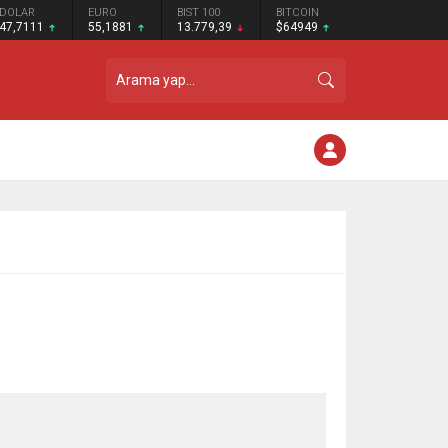
DOLAR
EURO
BIST 100
BITCOIN
47,7111
55,1881
13.779,39
$64949