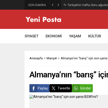
SON DAKİKA
Gazze’nin geleceği: Teknokrati
SİYASET
EKONOMİ
YAŞAM
KÜLTÜR
Anasayfa
Manşet
Almanya’nın “barış” için son şans
Almanya’nın “barış” iç
Paylaş
Tweetle
Gönder