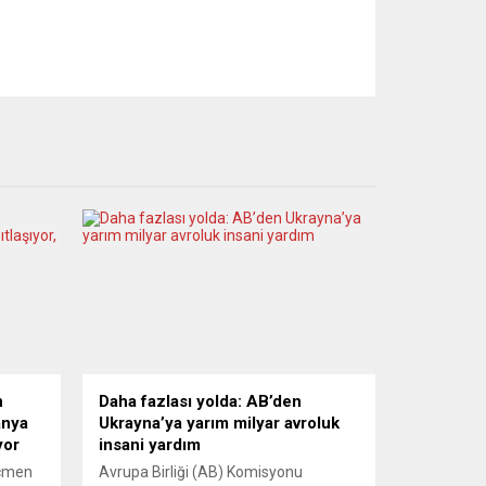
n
Daha fazlası yolda: AB’den
anya
Ukrayna’ya yarım milyar avroluk
yor
insani yardım
öçmen
Avrupa Birliği (AB) Komisyonu