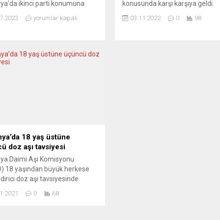
a’da ikinci parti konumuna
konusunda karşı karşıya geldi.
en sağ popülist parti Almanya
Akdeniz’de yaklaşık 1000 göçm
7.2023
yorumlar kapalı
03.11.2022
0
98
ternatif’i (AfD) yükselişine ilişkin
kurtaran üç STK gemisi, göçmen
kale kaleme alan Alman
karaya çıkarmak için bölgeye en
eci Jens Berger makalesinde
İtalya ve Malta’nın kendilerine g
erçekten Almanya için
liman tahsis etmesini bekliyor.
atif mi?” sorusuna yer veriyor.
Fransa’da yılbaşından beri 18 b
n birçok kişi tarafından tek
fazla “düzensiz göçmen” sınırdı
fet yapan parti olarak
edildi. İtalya ve Almanya, Akden
ndığına buna karşılık AfD’nin
göçmen kurtarma operasyonları.
daki...
ya’da 18 yaş üstüne
ü doz aşı tavsiyesi
ya Daimi Aşı Komisyonu
) 18 yaşından büyük herkese
dirici doz aşı tavsiyesinde
u. Aşının prensipte ikinci
1.2021
0
68
 altı ay sonra yaptırılması
di. Almanya Daimi Aşı
yonu (STIKO)18 yaşından büyük