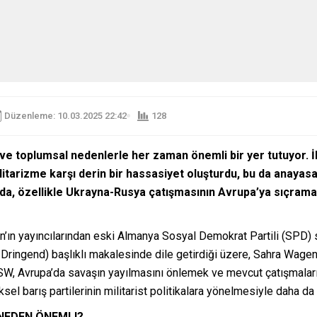
Düzenleme: 10.03.2025 22:42
128
ve toplumsal nedenlerle her zaman önemli bir yer tutuyor. İk
arizme karşı derin bir hassasiyet oluşturdu, bu da anayasa
rda, özellikle Ukrayna-Rusya çatışmasının Avrupa’ya sıçrama r
en’ın yayıncılarından eski Almanya Sosyal Demokrat Partili (SPD) 
 Dringend) başlıklı makalesinde dile getirdiği üzere, Sahra Wagenk
BSW, Avrupa’da savaşın yayılmasını önlemek ve mevcut çatışmaları 
sel barış partilerinin militarist politikalara yönelmesiyle daha da
 NEDEN ÖNEMLI?