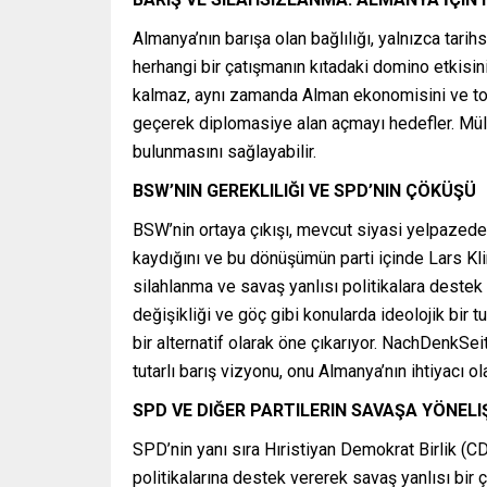
Almanya’nın barışa olan bağlılığı, yalnızca tar
herhangi bir çatışmanın kıtadaki domino etkisin
kalmaz, aynı zamanda Alman ekonomisini ve topl
geçerek diplomasiye alan açmayı hedefler. Mülle
bulunmasını sağlayabilir.
BSW’NIN GEREKLILIĞI VE SPD’NIN ÇÖKÜŞÜ
BSW’nin ortaya çıkışı, mevcut siyasi yelpazede b
kaydığını ve bu dönüşümün parti içinde Lars Klin
silahlanma ve savaş yanlısı politikalara destek v
değişikliği ve göç gibi konularda ideolojik bir 
bir alternatif olarak öne çıkarıyor. NachDenkSe
tutarlı barış vizyonu, onu Almanya’nın ihtiyacı ol
SPD VE DIĞER PARTILERIN SAVAŞA YÖNELI
SPD’nin yanı sıra Hıristiyan Demokrat Birlik (
politikalarına destek vererek savaş yanlısı bir ç