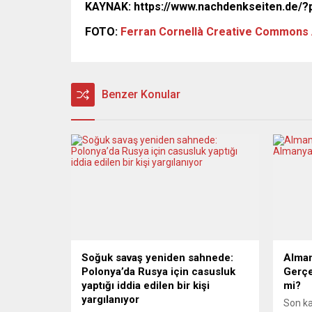
KAYNAK: https://www.nachdenkseiten.de/
FOTO:
Ferran Cornellà
Creative Commons At
Benzer Konular
Soğuk savaş yeniden sahnede:
Alman
Polonya’da Rusya için casusluk
Gerçe
yaptığı iddia edilen bir kişi
mi?
yargılanıyor
Son k