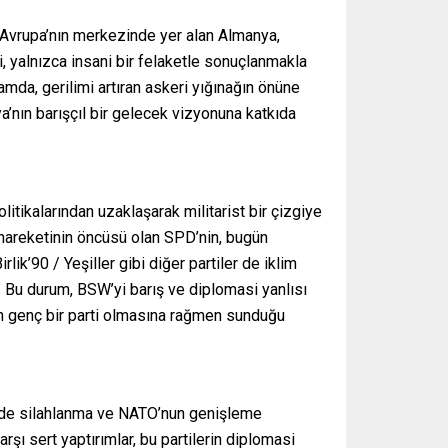
k. Avrupa’nın merkezinde yer alan Almanya,
, yalnızca insani bir felaketle sonuçlanmakla
da, gerilimi artıran askeri yığınağın önüne
’nın barışçıl bir gelecek vizyonuna katkıda
itikalarından uzaklaşarak militarist bir çizgiye
ş hareketinin öncüsü olan SPD’nin, bugün
lik’90 / Yeşiller gibi diğer partiler de iklim
r. Bu durum, BSW’yi barış ve diplomasi yanlısı
nin genç bir parti olmasına rağmen sunduğu
nemde silahlanma ve NATO’nun genişleme
rşı sert yaptırımlar, bu partilerin diplomasi