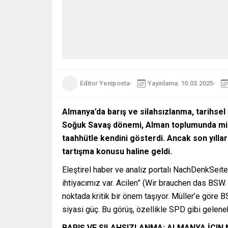
Editor Yeniposta
Yayınlama: 10.03.2025
Almanya’da barış ve silahsızlanma, tarihsel 
Soğuk Savaş dönemi, Alman toplumunda milit
taahhütle kendini gösterdi. Ancak son yılla
tartışma konusu haline geldi.
Eleştirel haber ve analiz portalı NachDenkSeit
ihtiyacımız var. Acilen” (Wir brauchen das BSW.
noktada kritik bir önem taşıyor. Müller’e göre 
siyasi güç. Bu görüş, özellikle SPD gibi gelenek
BARIŞ VE SILAHSIZLANMA: ALMANYA İÇIN