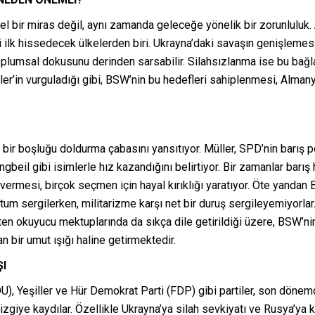
ihsel bir miras değil, aynı zamanda geleceğe yönelik bir zorunlulu
i ilk hissedecek ülkelerden biri. Ukrayna’daki savaşın genişlemesi
umsal dokusunu derinden sarsabilir. Silahsızlanma ise bu bağlam
r’in vurguladığı gibi, BSW’nin bu hedefleri sahiplenmesi, Almanya
ir boşluğu doldurma çabasını yansıtıyor. Müller, SPD’nin barış pol
gbeil gibi isimlerle hız kazandığını belirtiyor. Bir zamanlar barı
ermesi, birçok seçmen için hayal kırıklığı yaratıyor. Öte yandan Bir
tutum sergilerken, militarizme karşı net bir duruş sergileyemiyorla
iten okuyucu mektuplarında da sıkça dile getirildiği üzere, BSW’
an bir umut ışığı haline getirmektedir.
ŞI
CDU), Yeşiller ve Hür Demokrat Parti (FDP) gibi partiler, son dö
izgiye kaydılar. Özellikle Ukrayna’ya silah sevkiyatı ve Rusya’ya ka