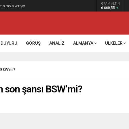
GRAM ALTIN
k kontrol mü, kolonializm mi?
6.660,55
DUYURU
GÖRÜŞ
ANALİZ
ALMANYA
ÜLKELER
ı BSW’mi?
in son şansı BSW’mi?