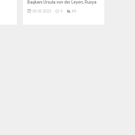
Başkanı Ursula von der Leyen, Rusya
eni
ile savaşan Ukrayna’ya 500 milyon
03.03.2022
0
69
leri
avroluk insani yardım yapacaklarını
 yakın
açıkladı. Yarım milyarlık askeri yardım
üvenli
da geliyor. Ursula von der Leyen,
Romanya’yı ziyaretinde Romanya
inden
Cumhurbaşkanı Klaus Iohannis ile
şı
düzenlediği ortak basın toplantısında
iz’de
konuştu. Ukrayna halkını
..
desteklemeye devam edeceklerini
belirten von...