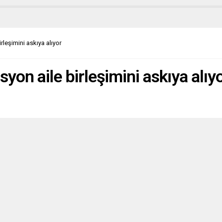
e üçüncü doz aşı yaptırma
esinde bulundu. Almanya’da
la ilgili olarak danışmanlık yapan
 Koch Enstitüsü’ne bağlı
rleşimini askıya alıyor
on, güçlendirici...
syon aile birleşimini askıya alıy