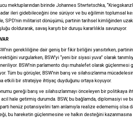
kuyucu mektuplarından birinde Johannes Stwrtetschka, “Kriegskanzl
kadar ileri gidebileceğini öne sürüyor ve bu eğilimin toplumsal 
e, SPD’nin militarist dönüşümü, partinin tarihsel kimliğinden uza
luğu doldurarak, savaş karşıtı bir duruşu kararlılıkla savunuyor.
 VAR
in gerekliliğine dair geniş bir fikir birliğini yansıtırken, partini
ektiğini vurgularken, BSW’yi “yeni bir siyasi yuva” olarak tanımlı
 öneriliyor. BSW’nin parlamento dışı muhalefet olarak güçlenmesi g
liyor. Tüm bu görüşler, BSW’nin barış ve silahsızlanma mücadeles
 etkili bir stratejiye ihtiyaç duyduğunu ortaya koyuyor.
konumu gereği barış ve silahsızlanmayı önceleyen bir politikaya 
a acil hale getirmiş durumda. BSW, bu bağlamda, diplomasiyi ve bar
arti henüz potansiyelini tam anlamıyla realize edememiş olsa da,
ği, bu hareketin güçlenmesine ve halkın desteğini kazanmasına 