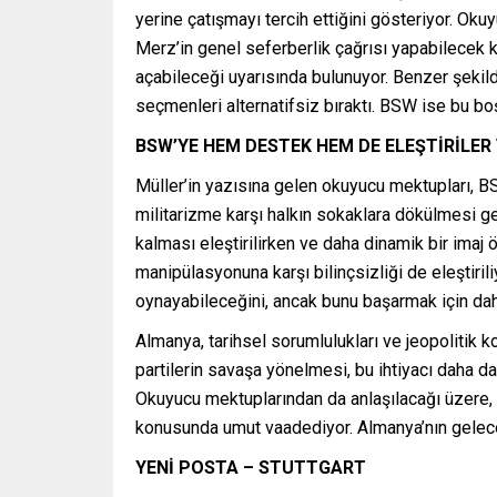
yerine çatışmayı tercih ettiğini gösteriyor. O
Merz’in genel seferberlik çağrısı yapabilecek 
açabileceği uyarısında bulunuyor. Benzer şekild
seçmenleri alternatifsiz bıraktı. BSW ise bu boş
BSW’YE HEM DESTEK HEM DE ELEŞTİRİLER
Müller’in yazısına gelen okuyucu mektupları, BSW’n
militarizme karşı halkın sokaklara dökülmesi ger
kalması eleştirilirken ve daha dinamik bir imaj
manipülasyonuna karşı bilinçsizliği de eleştiri
oynayabileceğini, ancak bunu başarmak için daha
Almanya, tarihsel sorumlulukları ve jeopolitik 
partilerin savaşa yönelmesi, bu ihtiyacı daha d
Okuyucu mektuplarından da anlaşılacağı üzere, p
konusunda umut vaadediyor. Almanya’nın gelece
YENİ POSTA – STUTTGART