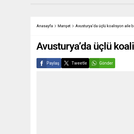
1950’li yıllardan bu yana sağ ve sol
herkes
olmak üzere iki siyasi kanat ortaya
tavsiy
çıkarken daha çok sağ hükümetlerin
salgın
yönettiği ülkede François Mitterrand
Robert
Anasayfa
Manşet
Avusturya’da üçlü koalisyon aile bi
ve François Hollande...
komisy
Avusturya’da üçlü koali
Paylaş
Tweetle
Gönder