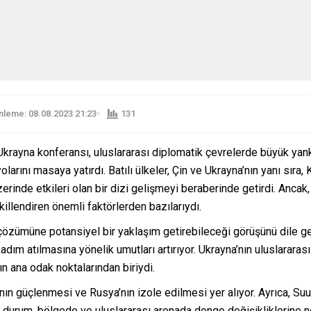
leme: 08.08.2023 21:23
131
krayna konferansı, uluslararası diplomatik çevrelerde büyük yankı
arını masaya yatırdı. Batılı ülkeler, Çin ve Ukrayna’nın yanı sıra,
erinde etkileri olan bir dizi gelişmeyi beraberinde getirdi. Anca
killendiren önemli faktörlerden bazılarıydı.
çözümüne potansiyel bir yaklaşım getirebileceği görüşünü dile geti
ım atılmasına yönelik umutları artırıyor. Ukrayna’nın uluslararası
n ana odak noktalarından biriydi.
n güçlenmesi ve Rusya’nın izole edilmesi yer alıyor. Ayrıca, Suudi 
u durum, bölgede ve uluslararası arenada denge değişikliklerine ne