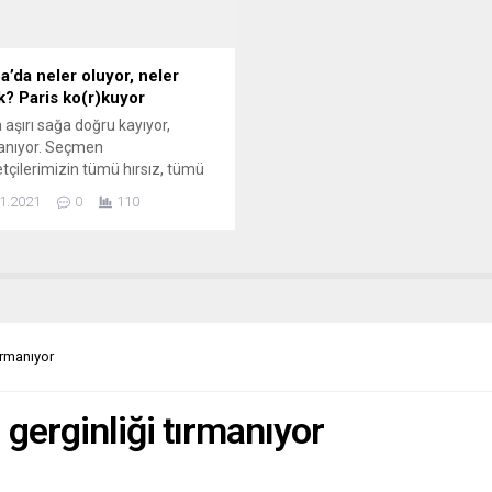
a’da neler oluyor, neler
k? Paris ko(r)kuyor
 aşırı sağa doğru kayıyor,
anıyor. Seçmen
etçilerimizin tümü hırsız, tümü
cu” olduğu kanısında. Paris
1.2021
0
110
r. Fransızlar korkuyor. Fransa
ti sarpa sarıyor. Siyasetçiler
n tatsız bir dönemde.
rden ve yenilerden siyaset
nin kimi yıldızları patır patır
yor. Ama Nisan 2022’de
cak cumhurbaşkanlığı seçimi
ırmanıyor
i turu yaklaşırken aday olacağını
nlerin...
gerginliği tırmanıyor