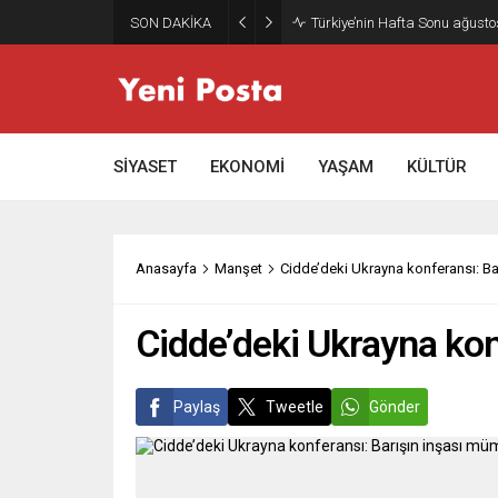
SON DAKİKA
Türkiye’nin Hafta Sonu ağusto
SİYASET
EKONOMİ
YAŞAM
KÜLTÜR
Anasayfa
Manşet
Cidde’deki Ukrayna konferansı: B
Cidde’deki Ukrayna ko
Paylaş
Tweetle
Gönder