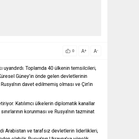
A
A
+
-
0
 uyandırdı. Toplamda 40 ülkenin temsilcileri,
 Küresel Güney’in önde gelen devletlerinin
k, Rusya’nın davet edilmemiş olması ve Çin’in
riyor. Katılımcı ülkelerin diplomatik kanallar
 sınırlarının korunması ve Rusya’nın tazminat
Arabistan ve tarafsız devletlerin liderlikleri,
den olabilir. Rusya’nın Ukrayna’ya yönelik