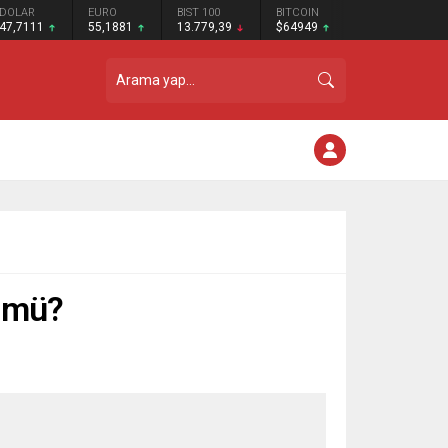
DOLAR
EURO
BIST 100
BITCOIN
47,7111
55,1881
13.779,39
$64949
n mü?