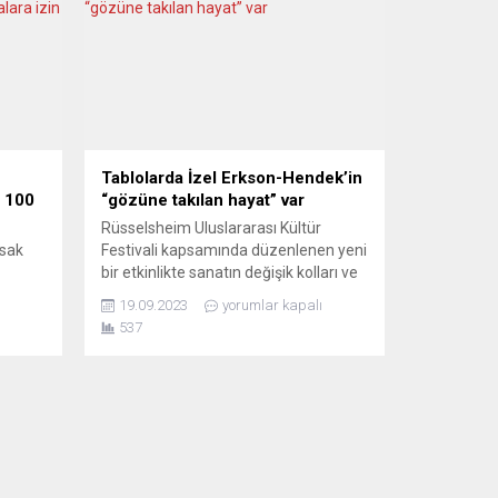
Tablolarda İzel Erkson-Hendek’in
e 100
“gözüne takılan hayat” var
Rüsselsheim Uluslararası Kültür
asak
Festivali kapsamında düzenlenen yeni
bir etkinlikte sanatın değişik kolları ve
tatları izleyiciyle karşı karşıya
19.09.2023
yorumlar kapalı
uzey
bırakılacak. Şenlikte İzel Erkson-
537
kişilik
Hendek’in tabloları da Mein
tlerde
Gesichtfeld” (Gözüme Takılan Hayat)
ı
başlığı altında sergileniyor.
Rüsselsheim Barışevi’nin Bridges ve
ğün
Griechische Gemeinde Rüsselsheim
 Arslan
ile birlikte düzenlediği ve müziğin
resim ve dansla iç içe sunulacağı
etkinlik,...