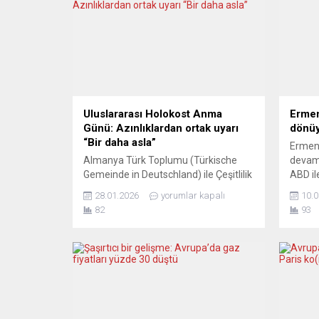
Uluslararası Holokost Anma
Ermen
Günü: Azınlıklardan ortak uyarı
dönü
“Bir daha asla”
Ermeni
Almanya Türk Toplumu (Türkische
devam 
Gemeinde in Deutschland) ile Çeşitlilik
ABD il
ve Uyum İçin İşbirliği Ağı
niyeti
28.01.2026
yorumlar kapalı
10.0
(Kooperationsverbund für Vielfalt und
Belaru
82
93
Zusammenhalt) adına Almanya Türk
Rusya v
Toplumu Basın ve Halkla İlişkiler
olduğu
Sorumlusu Kaan Bağcı tarafından
Örgütü
yapılan basın açıklamasında,
tatbika
antisemitizm ve ırkçılığa karşı ortak
ardınd
mücadele çağrısında bulunuldu.
geçtiğ
“Uluslararası Holokost Anma Günü”
vesilesiyle Almanya’daki Türk