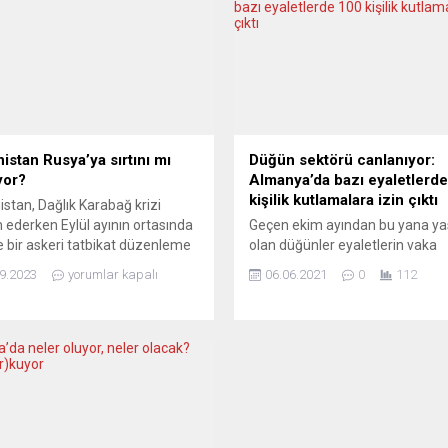
istan Rusya’ya sırtını mı
Düğün sektörü canlanıyor:
yor?
Almanya’da bazı eyaletlerd
kişilik kutlamalara izin çıktı
stan, Dağlık Karabağ krizi
ederken Eylül ayının ortasında
Geçen ekim ayından bu yana y
e bir askeri tatbikat düzenleme
olan düğünler eyaletlerin vaka
nde görünüyor. Bu, Ermenistan’ın
sayılarına göre kademeli olarak
9.2023
yorumlar kapalı
06.06.2021
0
112
s, Kazakistan, Kırgızistan,
açılmaya başlıyor. Hessen ve K
e Tacikistan ile birlikte üyesi
Ren-Vestfalya eyaletlerinde 100 
 Kolektif Güvenlik Anlaşması
düğünlere izin çıktı. Diğer eyale
 (KGAÖ) ile planladığı ortak
de düğün törenlerinin başlamas
tın bu yıl iptal edilmesinin
bekleniyor. Hessen ve Baden-
an geliyor. Başbakan Paşinyan,
Württemberg eyaletlerinde dü
imiz günlerde Rusya’ya olan...
salonları işleten girişimci Ercan
tam 8 aydan bu yana salonların
kapalı...