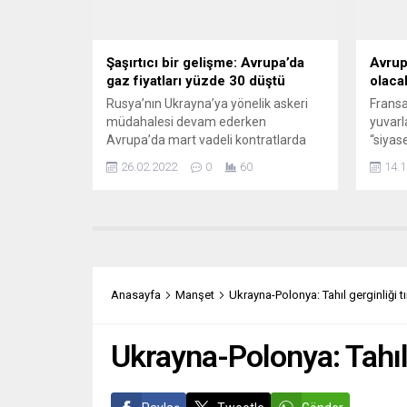
Toplumu,...
Şaşırtıcı bir gelişme: Avrupa’da
Avrup
gaz fiyatları yüzde 30 düştü
olaca
Rusya’nın Ukrayna’ya yönelik askeri
Fransa
müdahalesi devam ederken
yuvarl
Avrupa’da mart vadeli kontratlarda
“siyas
doğal gaz fiyatları yüzde 30 geriledi.
vurgun
26.02.2022
0
60
14.1
Rusya’nın boru hatlarıyla Avrupa’ya
kokuyo
gaz tedarikini arttırdığı yönünde
siyase
açıklamalar fiyatları aşağı yönlü
yenide
etkiledi. Avrupa’da derinliği en fazla
Eskile
olan Hollanda merkezli sanal doğal
sahnesi
gaz ticaret noktası TTF’de işlem
dökülü
gören mart vadeli kontratların fiyatı...
yapıla
Anasayfa
Manşet
Ukrayna-Polonya: Tahıl gerginliği t
birinc
söyleye
Ukrayna-Polonya: Tahıl 