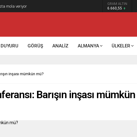
GRAM ALTIN
sta mola veriyor
6.660,55
DUYURU
GÖRÜŞ
ANALİZ
ALMANYA
ÜLKELER
arışın inşası mümkün mü?
nferansı: Barışın inşası mümkü