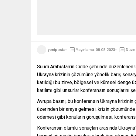
yeniposta
Yayınlama: 08.08.2023
Düzen
Suudi Arabistan’ın Cidde şehrinde düzenlenen U
Ukrayna krizinin çözümüne yönelik barış senaryol
katıldığı bu zirve, bölgesel ve küresel denge üz
katılımı gibi unsurlar konferansın sonuçlarını şe
Avrupa basını, bu konferansın Ukrayna krizinin 
üzerinden bir araya gelmesi, krizin çözümünde ad
ödemesi gibi konuların görüşülmesi, konferansı
Konferansın olumlu sonuçları arasında Ukrayna’nı
barışçıl çözümün öncüleri olarak öne çıkıyor. B