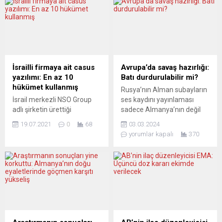
İsrailli firmaya ait casus
Avrupa’da savaş hazırlığı:
yazılımı: En az 10
Batı durdurulabilir mi?
hükümet kullanmış
Rusya’nın Alman subayların
İsrail merkezli NSO Group
ses kaydını yayınlaması
adlı şirketin ürettiği
sadece Almanya’nın değil
“Pegasus” isimli casus
Avrupa’nın gündemine de
19.07.2021
0
68
03.03.2024
yazılım aracılığıyla küresel
bomba gibi düşerken Taurus
yorumlar kapalı
370
çapta gazeteci, aktivist,
seyir füzelerinin Ukrayna’ya
avukat ve siyasilerin hedef
teslimatına karşı çıktığını
alındığı öne sürülerek, en az
defalarca bildiren Başbakan
10 hükümetin bu şirketin
Olaf Scholz’un da fena
müşterisi olduğu iddia edildi.
şekilde köşeye sıkıştığını
İrfan Fidan, Hatice Cengiz,
artık söylemek gerekiyor.
Yasin Aktay gibi Türkiye’deki
Rusya’da söz konusu ses
bazı önemli isimlerin de
kayıtları Almanya’daki
izlendiği ortaya çıktı. Federal
somut savaş planlarının