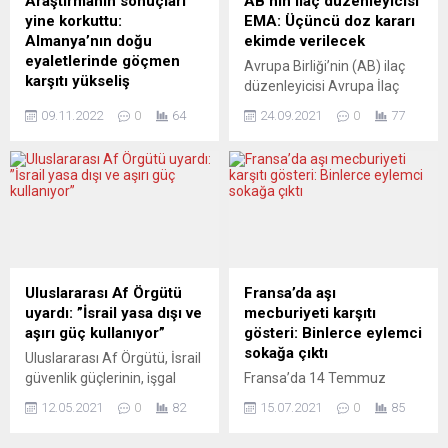
Araştırmanın sonuçları
AB’nin ilaç düzenleyicisi
Almanya’da...
kanıtı olarak algılanıyor.
yine korkuttu:
EMA: Üçüncü doz kararı
Siyasette, medyada ve...
Almanya’nın doğu
ekimde verilecek
eyaletlerinde göçmen
Avrupa Birliği’nin (AB) ilaç
karşıtı yükseliş
düzenleyicisi Avrupa İlaç
Federal Almanya’nın doğu
Ajansı (EMA), koronavirüse
09.11.2022
0
64
24.09.2021
0
77
eyaletlerinde yabancı ve
(Covid-19) karşı mRNA
Müslüman düşmanı
teknolojisiyle geliştirilen
söylemlere desteğin arttığı
aşıların üçüncü dozunun
bildirildi. Leipzig Üniversitesi
uygulanması hakkındaki
tarafından yapılan “2022
kararını ekim başında
Otoriterlik Araştırması”,
vereceğini açıkladı. EMA’nın
özellikle ülkenin doğu
aşı stratejisinden sorumlu
eyaletlerinde yabancı ve
yetkilisi Marco Cavaleri,
Müslüman düşmanlığı
düzenlediği basın
Uluslararası Af Örgütü
Fransa’da aşı
içeren söylemelere onay
toplantısında, bugüne kadar
uyardı: ”İsrail yasa dışı ve
mecburiyeti karşıtı
verenlerin oranının arttığını
yürütülen çalışmaların
aşırı güç kullanıyor”
gösteri: Binlerce eylemci
ortaya koydu. Araştırmaya
bağışıklık sistemi
sokağa çıktı
Uluslararası Af Örgütü, İsrail
göre, Almanya genelinde
gelişmemiş kişilerde ikinci
güvenlik güçlerinin, işgal
Fransa’da 14 Temmuz
“yabancı düşmanı”
dozdan en az iki ay sonra...
altındaki Doğu Kudüs’te
Ulusal Bayramı kutlanırken,
söylemleri kesin bir şekilde
12.05.2021
0
82
15.07.2021
0
85
Filistinli barışçıl göstericilere
başkent Paris yeni tip
onaylayanların oranı
karşı defalarca, yasadışı ve
koronavirüs aşısının zorunlu
2020’ye göre 0,5...