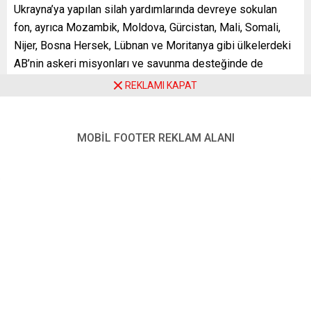
Ukrayna’ya yapılan silah yardımlarında devreye sokulan
fon, ayrıca Mozambik, Moldova, Gürcistan, Mali, Somali,
Nijer, Bosna Hersek, Lübnan ve Moritanya gibi ülkelerdeki
AB’nin askeri misyonları ve savunma desteğinde de
kullanılıyor.
REKLAMI KAPAT
Fona üye ülkeler brüt milli gelirleri temelinde katkıda
bulunuyor. Fon, Ukrayna’ya bugüne kadar 6 paket halinde
MOBİL FOOTER REKLAM ALANI
yapılan silah yardımlarında kullanıldı. Fonun 2022’de yüzde
86’sı taahhüde bağlandı. Bu nedenle AB yönetimi,
tükenmeye yaklaşan fonun artırılmasını istiyordu.
YENİ POSTA – BRÜKSEL
FOTO: AA
Benzer Konular