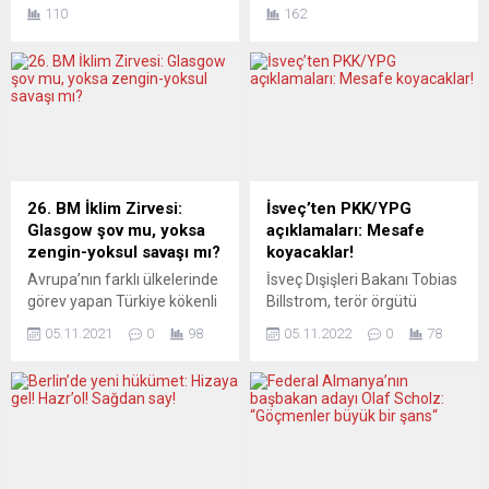
çekilmesinin ardından, işgal
mensupları, düzenledikleri
110
162
altında tuttukları yerlerde
savaş karşıtı eylemde
sebep oldukları vahşete dair
Rusya’yı destekleyen slogan
her saat başı yeni ipuçları
attı. 240 üyeli mecliste 13
ortaya çıkıyor. Ukrayna’daki
kişilik grubu olan Yeniden
görgü tanıkları keyfi infazlar,
Doğuş (Vızrajdane) Partisi
tecavüzler ve yağmalar
destekçilerinden oluşan bir
yaşandığını bildirirken, ABD
grup gösterici, başkent
yönetimi kanıt toplamak ve
Sofya’da savaş karşıtı
Rusya’yı savaş suçundan
eylem düzenledi.
26. BM İklim Zirvesi:
İsveç’ten PKK/YPG
yargılatmak istiyor.
Gruptakiler, Belediye Meclisi
Glasgow şov mu, yoksa
açıklamaları: Mesafe
THEJOURNAL.IE (İrlanda)
binasında Bulgaristan ve
zengin-yoksul savaşı mı?
koyacaklar!
VAHŞET...
Avrupa Birliği (AB)
Avrupa’nın farklı ülkelerinde
İsveç Dışişleri Bakanı Tobias
bayraklarının yanında yer
görev yapan Türkiye kökenli
Billstrom, terör örgütü
alan Ukrayna...
gazeteciler, iklim
PKK/YPG ile aralarına
05.11.2021
0
98
05.11.2022
0
78
zirvesinden temiz enerji
mesafe koyacaklarını
bahanesiyle nükleer enerji
söyledi. İsveç’in devlet
santrallerinin çıkmasından
radyosu SR’ye
endişe ettiklerini belirttiler.
açıklamalarda bulunan
İklim krizi ile ilgili asıl
Billström, “Söz konusu YPG
sorunların göz ardı edilerek
ve PYD gibi örgütler, Avrupa
teknoloji ve iktidar
Birliğinin (AB) terör