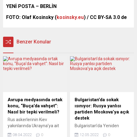
YENİ POSTA – BERLİN
FOTO: Olaf Kosinsky (
kosinsky.eu
) / CC BY-SA 3.0 de
Benzer Konular
Avrupa medyasında ortak
Bulgaristan’da sokak
konu, “Buça’da vahşet”:
ısınıyor: Rusya yanlısı
Nasıl bir tepki verilmeli?
partiden Moskova’ya açık
destek
Rus askerlerinin Kiev
yakınlarında Ukrayna’ya ait
Bulgaristan’da Yeniden
pek çok bölgeden
Doğuş (Vızrajdane) Partisi
08.04.2022
0
12.05.2022
0