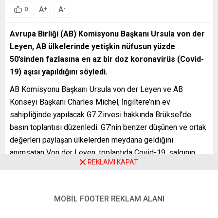
A
A
+
-
0
Avrupa Birliği (AB) Komisyonu Başkanı Ursula von der
Leyen, AB ülkelerinde yetişkin nüfusun yüzde
50’sinden fazlasına en az bir doz koronavirüs (Covid-
19) aşısı yapıldığını söyledi.
AB Komisyonu Başkanı Ursula von der Leyen ve AB
Konseyi Başkanı Charles Michel, İngiltere’nin ev
sahipliğinde yapılacak G7 Zirvesi hakkında Brüksel’de
basın toplantısı düzenledi. G7’nin benzer düşünen ve ortak
değerleri paylaşan ülkelerden meydana geldiğini
anımsatan Von der Leyen, toplantıda Covid-19, salgının
REKLAMI KAPAT
ekonomik etkileri, kurallara dayalı ticaret sistemi,
uluslararası ilişkiler, çevre, eğitimin durumu gibi çeşitli
başlıkları ele alacaklarını söyledi.
MOBİL FOOTER REKLAM ALANI
Von der Leyen, AB ülkelerinin aralık ayından bu yana