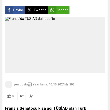
grubun yöneticisi ve
paylaşımların...
Paylaş
Tweetle
Gönder
yeniposta
Yayınlama: 10.10.2021
192
A
A
+
-
0
Fransız Senatosu kısa adı TÜSİAD olan Türk