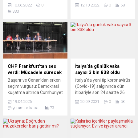
değilim”
Ekim’de hükümet taslağını
10.06.2022
0
12.10.2022
0
58
Avrupa Alevi Birlikleri
Meclis Başkanı’na sunmayı
333
Konfederasyonu (AABK)
düşündüğünü, 17 Ekim’de
Eşit Başkanı Hüseyin Mat
de mecliste onaylanmasını
hakkında “milletvekili adayı”
beklediğini söyledi. 11
olacağına dair iddialara çok
Eylül’de yapılan genel
sert yanıt verdi. AABK
seçimler sonrası hükümet
Başkanı Hüseyin Mat
kurma görevini alan ılımlı
“seçme ve seçilme hakkını
Muhafazakar Parti (M) lideri
elde etmek amacıyla Türk
Ulf Kristersson, bugün İsveç
konsolosluğuna gittiği ve
Meclis Başkanı Andreas
CHP Frankfurt’tan ses
İtalya’da günlük vaka
yeniden Türk vatandaşı
Norlen ile görüşerek
verdi: Mücadele sürecek
sayısı 3 bin 838 oldu
olduğu, Türkiye’de yapılacak
hükümet kurma
Başarır ve Cenan’dan erken
İtalya’da yeni tip koronavirüs
ilk seçimlerde milletvekili
çalışmaları...
seçim vurgusu: Demokrasi
(Covid-19) salgınında dün
adayı olacağı” yolundaki
kuşatma altında Cumhuriyet
itibariyle son 24 saatte 26
söylentileri “yalan” ve
Halk Partisi Frankfurt Birliği
kişi hayatını kaybetti. Sağlık
“iftira”...
19.04.2026
20.09.2021
0
53
tarafından düzenlenen
Bakanlığının verilerine göre,
yorumlar kapalı
73
“Türkiye ve Almanya siyasi
ülkede dün itibariyle son 24
gündemi” başlıklı panelde,
saatte yapılan 263 bin 571
Türkiye’de demokrasi, hukuk
testte 3 bin 838 kişiye Covid-
ve özgürlükler eksenindeki
19 tanısı konuldu. Böylece
gelişmeler masaya yatırıldı.
salgının başladığı Şubat