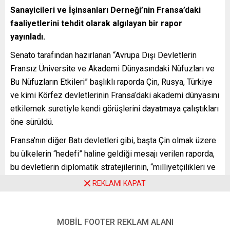
Sanayicileri ve İşinsanları Derneği’nin Fransa’daki
faaliyetlerini tehdit olarak algılayan bir rapor
yayınladı.
Senato tarafından hazırlanan “Avrupa Dışı Devletlerin
Fransız Üniversite ve Akademi Dünyasındaki Nüfuzları ve
Bu Nüfuzların Etkileri” başlıklı raporda Çin, Rusya, Türkiye
ve kimi Körfez devletlerinin Fransa’daki akademi dünyasını
etkilemek suretiyle kendi görüşlerini dayatmaya çalıştıkları
öne sürüldü.
Fransa’nın diğer Batı devletleri gibi, başta Çin olmak üzere
bu ülkelerin “hedefi” haline geldiği mesajı verilen raporda,
bu devletlerin diplomatik stratejilerinin, “milliyetçilikleri ve
liberal ülkelere cephe alışlarıyla kendini gösterdiği” görüşü
REKLAMI KAPAT
savunuldu.
Raporun Türkiye bölümünde AKP hükümetinin iktidara
MOBİL FOOTER REKLAM ALANI
geldiği 2002’den bu yana “kültürel diplomasi alanında aktif