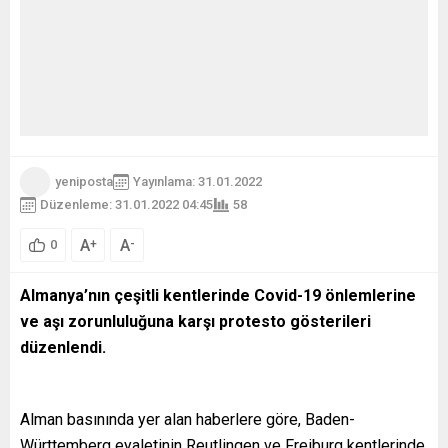
yeniposta
Yayınlama: 31.01.2022
Düzenleme: 31.01.2022 04:45
58
A
A
+
-
0
Almanya’nın çeşitli kentlerinde Covid-19 önlemlerine
ve aşı zorunluluğuna karşı protesto gösterileri
düzenlendi.
Alman basınında yer alan haberlere göre, Baden-
Württemberg eyaletinin Reutlingen ve Freiburg kentlerinde