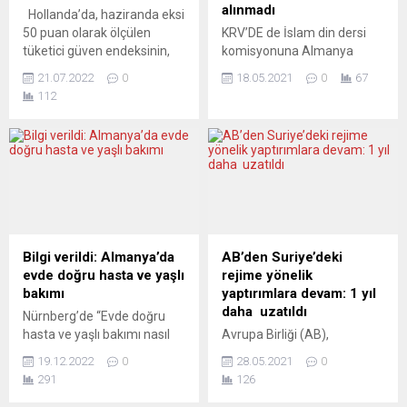
Palenberg , Wassenberg ve
Laurent-sur-Sevre
alınmadı
Hollanda’da, haziranda eksi
Leverkusen Spor Klübü,
kentindeki Olivier Maire adlı
50 puan olarak ölçülen
KRV’DE de İslam din dersi
selden zarar gören Sinzig,
papazı öldürdüğünü itiraf
tüketici güven endeksinin,
komisyonuna Almanya
Stolberg, Erfstadt ve
etti. Papazın cesedi, Saint-
temmuzda eksi 51 ile
Müslümanlar Merkez
Ahrweiler şehirlerinde pide,
Laurent-sur-Sevre kenti
21.07.2022
0
18.05.2021
0
67
tarihinin en düşük
Konseyi (ZMD) alınmazken,
su, temizlik malzemesi,...
yakınlarında bulundu.
112
seviyesine gerilediği
“Türkiye’ye bağımlılığı”
Fransa’ya 2012’de...
belirtildi. Hollanda İstatistik
nedeniyle eleştirilen DİTİB’e
Kurumu (CBS), tüketicilerin
yer verildi. ZMD konuyu
harcamalarını ve ekonomiye
yargıya taşıyor. Kuzey Ren-
dair beklentilerini ölçen
Vestfalya (KRV) eyaletinde
tüketici güven endeksinin
yeniden yapılandırılan İslam
temmuz ayı sonuçlarını
din dersi komisyonuna, Türk
açıkladı. Buna göre,
hükümetinin Almanya’daki
haziranda eksi 50 olan
uzantısı olduğu iddiasıyla
Bilgi verildi: Almanya’da
AB’den Suriye’deki
endeks, temmuzda 1 puan
daha önce kurul üyeliği
evde doğru hasta ve yaşlı
rejime yönelik
gerilemeyle...
askıya alınan Diyanet İşleri
bakımı
yaptırımlara devam: 1 yıl
Türk İslam Birliği...
daha uzatıldı
Nürnberg’de “Evde doğru
hasta ve yaşlı bakımı nasıl
Avrupa Birliği (AB),
yapılır?” konulu bir
Suriye’deki Beşar Esad
19.12.2022
0
28.05.2021
0
bilgilendirme toplantısı
rejimine yönelik mevcut
291
126
düzenledi. Toplantıya
yaptırımların 1 yıl