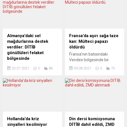
Almanya’daki sel
Fransa’da aşırı sağa taze
mağdurlarına destek
kan: Mülteci papazı
verdiler: DİTİB
öldürdü
gönüllüleri felaket
Fransa’nın batısındaki
bölgesinde
Vendee bölgesinde bir
Diyanet İşleri Türk İslam
papazın Ruandalı bir mülteci
20.07.2021
0
86
09.08.2021
0
73
Birliği (DİTİB) gönüllüleri
tarafından öldürülmesini
Almanya’nın Kuzey Ren-
aşırı sağ kullanmakta
Vestfalya ve Rheinland-
gecikmedi. Aşıcı sağcı
Pfalz eyaletlerinde sel
Valeurs Actuelles dergisinin
felaketi mağdurlarına
internet sitesindeki habere
yardımda bulundu. DİTİB
göre, Ruandalı mülteci
basın ofisinden yapılan
Emmanuel Abayisenga,
açıklamaya göre, DİTİB
Mortagne-sur-Sevre
teşkilatına bağlı Stolberg,
kentindeki jandarma
Hollanda’da kriz
Din dersi komisyonuna
Bonn, Hückelhoven, Übach-
karakoluna giderek Saint-
sinyalleri kesilmiyor
DİTİB dahil edildi, ZMD