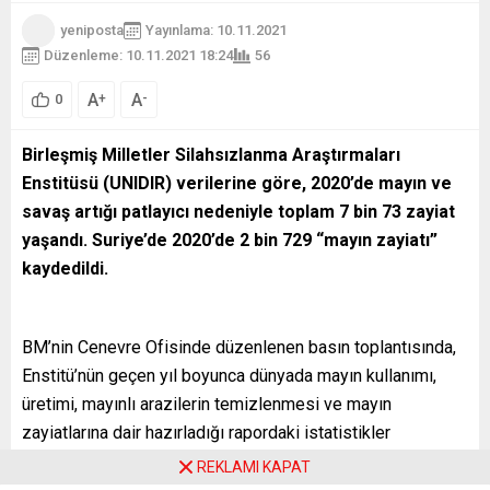
yeniposta
Yayınlama: 10.11.2021
Düzenleme: 10.11.2021 18:24
56
A
A
+
-
0
Birleşmiş Milletler Silahsızlanma Araştırmaları
Enstitüsü (UNIDIR) verilerine göre, 2020’de mayın ve
savaş artığı patlayıcı nedeniyle toplam 7 bin 73 zayiat
yaşandı. Suriye’de 2020’de 2 bin 729 “mayın zayiatı”
kaydedildi.
BM’nin Cenevre Ofisinde düzenlenen basın toplantısında,
Enstitü’nün geçen yıl boyunca dünyada mayın kullanımı,
üretimi, mayınlı arazilerin temizlenmesi ve mayın
zayiatlarına dair hazırladığı rapordaki istatistikler
değerlendirildi. Rapora göre Mayın Yasağı Sözleşmesi’ne
REKLAMI KAPAT
taraf olmayan Myanmar’da, geçen yılın ortalarından itibaren