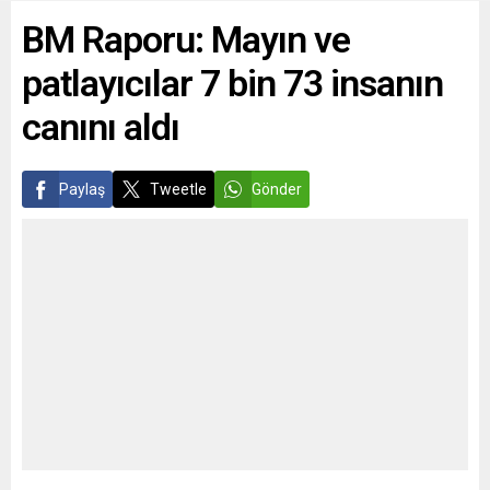
19,36 arttı. Şubat vadeli
Almanya’nın yeni Dışişleri...
BM Raporu: Mayın ve
doğalgaz kontratlarının
megavatsaat başına fiyatı
patlayıcılar 7 bin 73 insanın
gün...
canını aldı
Paylaş
Tweetle
Gönder