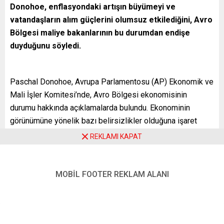
Donohoe, enflasyondaki artışın büyümeyi ve
vatandaşların alım güçlerini olumsuz etkilediğini, Avro
Bölgesi maliye bakanlarının bu durumdan endişe
duyduğunu söyledi.
Paschal Donohoe, Avrupa Parlamentosu (AP) Ekonomik ve
Mali İşler Komitesi’nde, Avro Bölgesi ekonomisinin
durumu hakkında açıklamalarda bulundu. Ekonominin
görünümüne yönelik bazı belirsizlikler olduğuna işaret
eden Donohoe, Covid-19 vakalarının sonbahardan beri artış
REKLAMI KAPAT
gösterdiğini ve bazı kısıtlamaların geri geldiğini, bunun
büyümeyi olumsuz etkilediğini anlattı.
MOBİL FOOTER REKLAM ALANI
Donohoe, enflasyonun özellikle 2021 ortalarından bu yana
belirgin biçimde artış gösterdiğini anımsatarak,
“Enflasyondaki yükseliş büyümeyi ve vatandaşların
gelirlerinin satın alma gücünü etkiliyor. Bu, doğal olarak