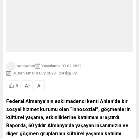
yeniposta
Yayınlama: 03.02.2022
Düzenleme: 03.02.2022 12:41
82
A
A
+
-
0
Federal Almanya
’
nın eski madenci kenti Ahlen
’
de bir
sosyal hizmet kurumu olan “Innosozial”, göçmenlerin
kültürel yaşama, etkinliklerine katılımını araştırdı.
Raporda,
60 yıldır Almanya
’
da yaşayan insanımızın ve
diğer göçmen gruplarının kültürel yaşama katılımı