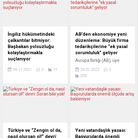
yönetmelik teklif paketinde,
Topluluklar Başkanlığı
AB içinde faaliyet gösteren
tarafından organize edilen
suç örgütlerinin yüzde
ücretsiz gösteri,
65’inin birden fazla ülkenin
Stockholm’ün Rinkeby
vatandaşlarından oluştuğu,
Mahallesi’nde çocukların
bu örgütlerin yüzde 70’inin
beğenisine sunuldu. Açık
İngiliz hükümetindeki
AB’den ekonomiye yeni
birden fazla ülkede aktif
havada yapılan gösteride
çalkantılar bitmiyor:
düzenleme: Büyük firma
olduğu...
aileler çocuklarıyla Rafadan
Başbakan yolsuzluğu
tedarikçilerine “ek yasal
Tayfa’nın sevilen
kolaylaştırmakla
sorumluluk” geliyor
kahramanları Akın, Hayri,
suçlanıyor
Avrupa Birliği (AB), üye
Mert ve Kamil’in...
Demokrasinin olmadığı
ülkelerde faaliyet gösteren
09.11.2021
0
71
24.02.2022
0
ülkelerde görmeye alışık
büyük şirketlerin dünyanın
203
olduğumuz sahneler, Boris
farklı yerlerindeki
Johnson hükümeti iktidara
tedarikçilerinin insan
geldiğinden bu yana, adım
haklarına ve çevre
adım ve dozunu arttıra
kurallarına uyumunu
arttıra Birleşik Krallık’ta
sağlayacak yeni kurallar
yaşanıyor. Başrolde
hazırladı. AB Komisyonu,
başbakan ve yandaşları var
“Adil ve sürdürülebilir
ancak aynı partide olup bu
ekonomi paketi”
duruma isyan edenler de bir
kapsamında “Kurumsal
Türkiye ve “Zengin ol da,
Yeni vatandaşlık yasası:
hayli fazla. Hem de koltuk
sürdürülebilirlik özen
nasıl olursan ol!” devri:
Başvurularda önemli