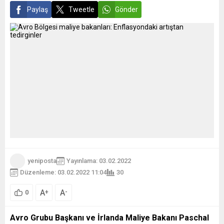
Paylaş
Tweetle
Gönder
yeniposta
Yayınlama: 03.02.2022
Düzenleme: 03.02.2022 11:04
30
A
A
+
-
0
Avro Grubu Başkanı ve İrlanda Maliye Bakanı Paschal