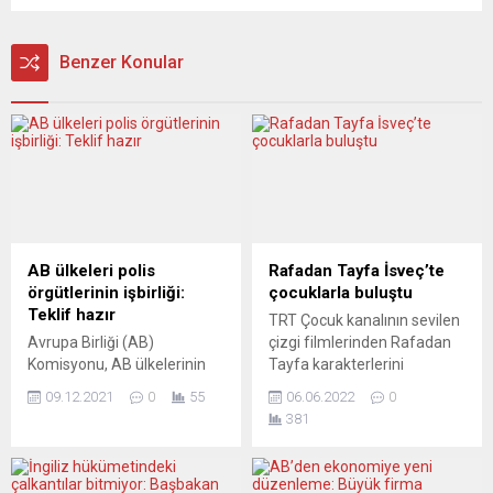
Benzer Konular
AB ülkeleri polis
Rafadan Tayfa İsveç’te
örgütlerinin işbirliği:
çocuklarla buluştu
Teklif hazır
TRT Çocuk kanalının sevilen
Avrupa Birliği (AB)
çizgi filmlerinden Rafadan
Komisyonu, AB ülkelerinin
Tayfa karakterlerini
polis örgütlerinin birbirleriyle
canlandıran tiyatro gösterisi,
09.12.2021
0
55
06.06.2022
0
daha fazla sınır ötesi
İsveç’in başkenti
381
işbirliği, bilgi değişimi ve
Stockholm’de seyirci
ortak operasyon yapması
karşısına çıktı. Yurtdışı
için teklif hazırladı. AB’nin
Türkler ve Akraba