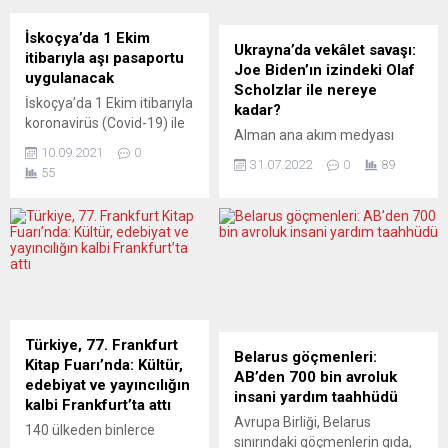
İskoçya’da 1 Ekim
Ukrayna’da vekâlet savaşı:
itibarıyla aşı pasaportu
Joe Biden’ın izindeki Olaf
uygulanacak
Scholzlar ile nereye
İskoçya’da 1 Ekim itibarıyla
kadar?
koronavirüs (Covid-19) ile
Alman ana akım medyası
mücadele kapsamında
10.09.2021
0
dışındaki alanlarda derinlikli
gece kulüpleri, müzik
31.07.2022
0
89
55
bir aydın hareketi var.
festivalleri ve futbol
Almanya’nın Doğan Avcıoğlu
maçlarına girişte aşı
ve İlhan Selçuklarından
pasaportu istenecek.
oluşan ve giderek büyüyen bu
İskoçya parlamentosu,
kesimin verimli bir yazarı,
gece kulüpleri ve
Wolfgang Bittner, PoliTeknik
festivallerin yanı sıra kapalı
gazetesinde (politeknik.de)
ortamlarda ayakta
Ukrayna’daki savaşı
500’den fazla kişinin
değerlendirdi. Dönemin ABD
katıldığı etkinlikler için
Türkiye, 77. Frankfurt
Başkan Yardımcısı Joseph
Belarus göçmenleri:
geçerli olacak aşı
Kitap Fuarı’nda: Kültür,
Biden,
AB’den 700 bin avroluk
pasaportu uygulamasını
edebiyat ve yayıncılığın
Cambridge/Massachusetts’te
insani yardım taahhüdü
onayladı. Uygulama,
kalbi Frankfurt’ta attı
bulunan Harvard Kennedy
Avrupa Birliği, Belarus
ayakta 4 binden fazla
140 ülkeden binlerce
Okulu’nda, Ekim 2014’te
sınırındaki göçmenlerin gıda,
seyircinin katıldığı...