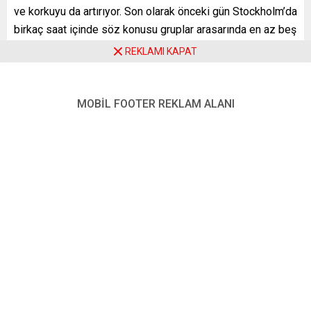
ve korkuyu da artırıyor. Son olarak önceki gün Stockholm’da
birkaç saat içinde söz konusu gruplar arasarında en az beş
olay meydana geldiği ve bu olaylarda bir kişinin öldüğü
REKLAMI KAPAT
bildirildi.
Başbakan Ulf Kristersson, ülkede yayın yapan SVT
MOBİL FOOTER REKLAM ALANI
televizyonuna verdiği söyleşide, “Çetelerin işlediği suçlar
tırmanıyor” diyerek söz konusu çete üyelerini “aşırı şiddet
potansiyeli taşıyan bireyler” olarak nitelendirdi.
YENİ POSTA – STOCKHOLM
FOTO:
AA
KAYNAK:
https://p.dw.com/p/4MYZm
Benzer Konular