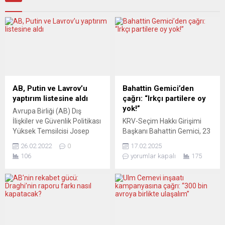
AB, Putin ve Lavrov’u
Bahattin Gemici’den
yaptırım listesine aldı
çağrı: “Irkçı partilere oy
yok!”
Avrupa Birliği (AB) Dış
İlişkiler ve Güvenlik Politikası
KRV-Seçim Hakkı Girişimi
Yüksek Temsilcisi Josep
Başkanı Bahattin Gemici, 23
Borrell, Rusya Devlet
Şubat’ta gerçekleşecek
26.02.2022
0
17.02.2025
Başkanı Vladimir Putin ve
Federal Almanya Meclis
106
yorumlar kapalı
175
Dışişleri Bakanı Sergey
seçimleri öncesinde mülteci
Lavrov’un yaptırım listesine
ve göçmenler üzerinden
alındığını duyurdu. AB
yürütülen tartışmaların
Dışişleri Bakanları, Rusya’nın
toplumsal huzuru tehdit
Ukrayna’ya askeri
ettiğini belirterek, oy hakkına
müdahalesi nedeniyle
sahip tüm yurttaşları
olağanüstü toplandı.
sandığa gitmeye çağırdı.