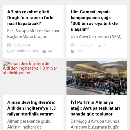
Toplantının ardından basına
Gemici, “Toplumsal barışı
açıklama yapan Josep
bozmaya çalışan ırkçı
AB’nin rekabet gücü:
Ulm Cemevi inşaatı
Borrell, Putin ve Lavrov’a
partilere geçit
Draghi’nin raporu farkı
kampanyasına çağrı:
yaptırım uygulanması
vermemeliyiz” dedi.
nasıl kapatacak?
“300 bin avroya birlikte
kararının...
“GÖÇMEN KARŞITI
ulaşalım”
Eski Avrupa Merkez Bankası
SÖYLEMLER TOPLUMSAL
Başkanı Mario Draghi,
Ulm Alevi Cemevi’nin (AKM)
BARIŞI TEHDİT EDİYOR”...
Avrupa Komisyonu Başkanı
inşaatının tamamlanmasına
12.09.2024
11.10.2021
0
Ursula von der Leyen’in
az kaldı. Bu yıl tamamlanıp
yorumlar kapalı
145
168
talebi üzerine hazırladığı
açılışının yapılması beklenen
strateji raporunu sundu.
cemevine vatandaştan ise
Raporda, Avrupa Birliği’nin
bağış yağdı. Kampanya için
ABD ve Çin ile rekabet
şimdiye kadar toplanan
edebilmesi için yenilikçiliğin
miktarın yaklaşık 234 bin
artırılması, bürokratik
avro olduğu bildirilen
engellerin azaltılması ve
açıklamada cemevi
özel sektör ile kamu
inşaatının
yatırımlarının genişletilmesi
tamamlanabilmesi için
Alman devi İngiltere’de:
İYİ Parti’nin Almanya
gerektiği vurgulandı. Bu
kampanyaya destek çağrısı
Aldi’den İngiltere’ye 1,3
atağı: Avrupa teşkilatları
kapsamlı plan, Avrupa
yapıldı. AKM Ulm Başkanı
milyar sterlinlik yatırım
sahada güç topluyor
basınında geniş...
Kaan Yalçın konuya ilişkin
Alman perakende grubu
Dervişoğlu Avrupa turunda:
yaptığı açıklamada, şu...
Aldi’nin İngiltere’de
Almanya buluşması bugün,