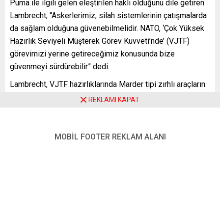
Puma ile ilgili gelen eleştirilen haklı olduğunu dile getiren
Lambrecht, “Askerlerimiz, silah sistemlerinin çatışmalarda
da sağlam olduğuna güvenebilmelidir. NATO, ‘Çok Yüksek
Hazırlık Seviyeli Müşterek Görev Kuvveti’nde’ (VJTF)
görevimizi yerine getireceğimiz konusunda bize
güvenmeyi sürdürebilir” dedi.
Lambrecht, VJTF hazırlıklarında Marder tipi zırhlı araçların
kullanımını da planladıklarını, bunun ne kadar akıllıca
REKLAMI KAPAT
olduğunun görüldüğünü kaydederek, Puma tipi zırhlı
muharebe araçlarının arızalanmasının kendileri için “büyük
bir darbe” olduğunu vurguladı.
MOBİL FOOTER REKLAM ALANI
Savunma Bakanlığı Sözcüsü David Helmbold da
Lambrecht’in bugün Genelkurmay Başkanı Orgeneral
Ebehard Zorn ve diğer komutanlarla görüştüğünü ifade etti.
Helmbold, Almanya’nın 1 Ocak’tan itibaren VJTF’deki
yükümlüğünü planlandığı gibi yerine getireceğini, bunun
Marder tipi zırhlı savaş araçlarıyla yapılacağını kaydetti.