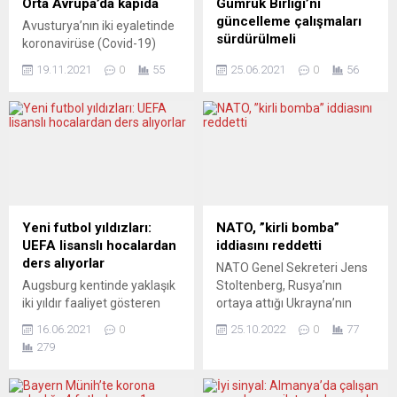
Orta Avrupa’da kapıda
Gümrük Birliği’ni
güncelleme çalışmaları
Avusturya’nın iki eyaletinde
sürdürülmeli
koronavirüse (Covid-19)
ilişkin durumun ağırlaşması
Almanya Başbakanı Angela
19.11.2021
0
55
25.06.2021
0
56
nedeniyle aşılılar dahil
Merkel, AB’nin göç ve
sokağa çıkma kısıtlaması
gümrük birliği konularında
kararı alınırken, Çekya’da
olumlu çalışmalarının
kapalı alanlara sadece aşı
devam edeceğini belirtirken,
yaptırmış ya da hastalığı
Türkiye’den de bu
geçirmiş kişilerin girişine izin
başlıklarda daha yapıcı bir
verilecek. Hafta başından
tutum almasının
itibaren kısmi sokağa çıkma
beklendiğini anımsattı.
yasağının uygulandığı
Başbakan Angela Merkel,
Yeni futbol yıldızları:
NATO, ”kirli bomba”
Avusturya’da Yukarı
AB Komisyonu’nun Türkiye
UEFA lisanslı hocalardan
iddiasını reddetti
Avusturya ve Salzburg
ile göç mutabakatının ne
ders alıyorlar
NATO Genel Sekreteri Jens
eyaletlerinde salgının hayatı
şekilde uzatılabileceğine
Augsburg kentinde yaklaşık
Stoltenberg, Rusya’nın
daha fazla olumsuz...
ilişkin bir rapor verdiğini ve
iki yıldır faaliyet gösteren
ortaya attığı Ukrayna’nın
kabul edildiğini anlatırken,
Futbol Akademisi geniş bir
kendi topraklarında
bunun bunun 3 milyar...
16.06.2021
0
25.10.2022
0
77
teknik kadrosu ile 6-14 yaş
radyoaktif içerikli “kirli
279
grubu çocuklara futbol
bomba” kullanabileceği
dersleri sunuyor. Öğrenciler
iddiasını reddettiklerini
akademide disiplin ve
bildirdi. Jens Stoltenberg,