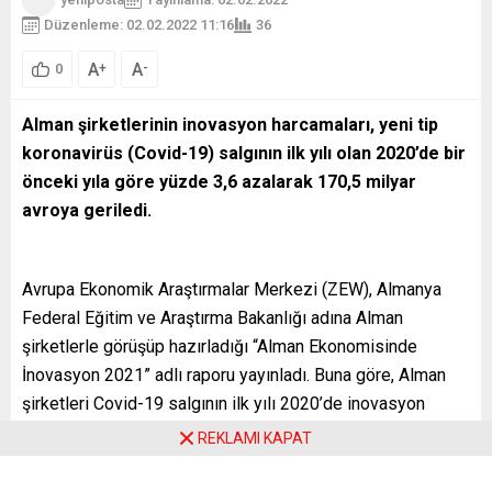
Düzenleme: 02.02.2022 11:16
36
A
A
+
-
0
Alman şirketlerinin inovasyon harcamaları, yeni tip
koronavirüs (Covid-19) salgının ilk yılı olan 2020’de bir
önceki yıla göre yüzde 3,6 azalarak 170,5 milyar
avroya geriledi.
Avrupa Ekonomik Araştırmalar Merkezi (ZEW), Almanya
Federal Eğitim ve Araştırma Bakanlığı adına Alman
şirketlerle görüşüp hazırladığı “Alman Ekonomisinde
İnovasyon 2021” adlı raporu yayınladı. Buna göre, Alman
şirketleri Covid-19 salgının ilk yılı 2020’de inovasyon
harcamalarını bir önceki yıla göre yüzde 3,6 azaltarak
REKLAMI KAPAT
170,5 milyar avroya düşürdü.