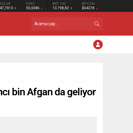
DOLAR
EURO
BIST 100
BITCOIN
47,7013
55,0086
13.798,82
$64278
cı bin Afgan da geliyor