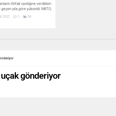
ların ittifak üyeliğine verdikleri
 geçen yıla göre yükseldi. NATO,
Haziran’da İspanya’nın başkenti
6.2022
0
58
’de yapılacak zirve toplantısı
nde 30 üye ülkede yaklaşık 29
inin katıldığı anket yaptırdı.
e “Ülkenizin NATO üyeliği lehine
leyhine oy kullanacak olsanız
ini seçerdiniz?” sorusuna yüzde
nında lehte cevap...
önderiyor
i uçak gönderiyor