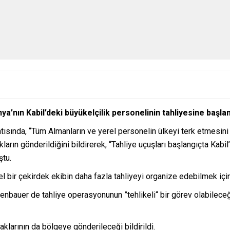
a’nın Kabil’deki büyükelçilik personelinin tahliyesine başlan
tısında, “Tüm Almanların ve yerel personelin ülkeyi terk etmesin
kların gönderildiğini bildirerek, “Tahliye uçuşları başlangıçta Kab
ştu.
bir çekirdek ekibin daha fazla tahliyeyi organize edebilmek için 
auer de tahliye operasyonunun ”tehlikeli“ bir görev olabilece
klarının da bölgeye gönderileceği bildirildi.