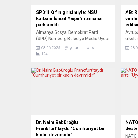
SPD’li Kır’ın girişimiyle: NSU
AB: R
kurbanı İsmail Yaşar’ın anısına
verile
park açıldı
edilsi
Almanya Sosyal Demokrat Parti
Avrupa
(SPD) Nürnberg Belediye Meclis Üyesi
ülkeler
Aynur Kır’ın girişimiyle, 2005 yılında
vatan
08.06.2025
yorumlar kapalı
28.0
NSU terör örgütü tarafından katledilen
bazı R
124
İsmail Yaşar’ın anısını yaşatmak
verilen
amacıyla Nürnberg’de anlamlı bir park
alınma
açıldı. Cinayetin işlendiği yere yakın
üye ül
konumda daha önce “İsmail-Yaşar-
“altın
Platz” olarak adlandırılan alan, 2025
karşıl
itibarıyla resmi bir anma ve buluşma
sonlan
parkı olarak halkın...
AB Kom
kararı
Dr. Naim Babüroğlu
NATO 
Frankfurt’taydı: “Cumhuriyet bir
desteğ
kadın devrimidir”
NATO m