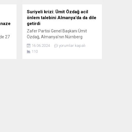
Suriyeli krizi: Ümit Özdağ acil
önlem talebini Almanya’da da dile
enaze
getirdi
Zafer Partisi Genel Başkanı Ümit
de 27
Özdağ, Almanya’nın Nürnberg
şehrinde yaptığı söyleşide Türkiye-
16.06.2024
yorumlar kapalı
doğan
Suriye ilişkilerini değerlendirdi. Yeni
110
n
Posta gazetesi Orta Frankonya
de
Temsilcisi Orhan Kurter’in sorularını
’nın
yanıtlayan Özdağ göçmen krizinin
k
Türkiye için büyük bir tehdit
oluşturduğunu belirterek, acil
ş
önlemler alınması gerektiğini
kaya
vurguladı. Zafer Partisi Genel Başkanı
larak
Ümit Özdağ,
şamını
Almanya’nın Nürnberg şehrinde yayın
yapan Radyo Baba’yı...