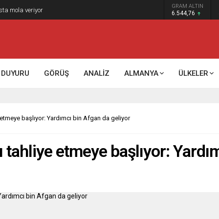
GRAM ALTIN
sta mola veriyor
6.544,76
DUYURU
GÖRÜŞ
ANALİZ
ALMANYA
ÜLKELER
 etmeye başlıyor: Yardımcı bin Afgan da geliyor
 tahliye etmeye başlıyor: Yardım