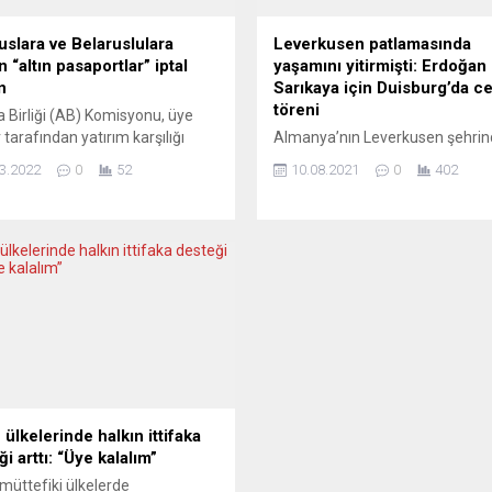
uslara ve Belaruslulara
Leverkusen patlamasında
n “altın pasaportlar” iptal
yaşamını yitirmişti: Erdoğan
n
Sarıkaya için Duisburg’da c
töreni
 Birliği (AB) Komisyonu, üye
 tarafından yatırım karşılığı
Almanya’nın Leverkusen şehrin
daşlık uygulaması kapsamında
Temmuz’da meydana gelen
3.2022
0
52
10.08.2021
0
402
usya ve Belarus vatandaşlarına
patlamada yaşamını yitiren Er
 “altın pasaportların” geri
Sarıkaya’nın cenaze töreni yarı
sını talep etti. AB Komisyonu,
Duisburg DİTİB Merkez Camii’n
kelerin bazılarında bulunan ve
düzenlenecek. Federal Almanya
 pasaport” olarak bilinen yatırım
Leverkusen ketindeki kimya atı
ığı vatandaşlık uygulamasının
tesislerinde meydana gelen
dırılması tavsiyesinde bulundu.
patlamanın ardından aranan be
isyonunun hazırladığı tavsiye
kayıptan biri olan Erdoğan Sarı
nda, AB’nin yaptırım...
Currenta firmasında ustabaşı o
çalışıyordu. Toplam 6 kişinin ya
yitirdiği Chempark adlı...
ülkelerinde halkın ittifaka
i arttı: “Üye kalalım”
üttefiki ülkelerde