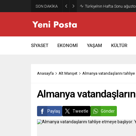
SON DAKİKA
Türkiye’nin Hafta Sonu ağusto
SİYASET
EKONOMİ
YAŞAM
KÜLTÜR
Anasayfa
Alt Manşet
Almanya vatandaşlarını tahliye
Almanya vatandaşlarını
Paylaş
Tweetle
Gönder