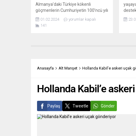
Almanya’daki Türkiye kökenli
yaşayan
göçmenlerin Cumhuriyetin 100’ncü yılı
destek
dolayısıyla düzenlediği etkinlikler
28-30 
01.02.2024
yorumlar kapalı
23.0
devam ediyor. Almanya Türk
Madrid
141
Öğretmen Dernekleri Federasyonu
öncesi
(ATÖF), Türk Öğretmenler Derneği
bin kiş
Hessen (TÖDER), Türk Mühendis ve
Ankett
Mimarlar Birliği Almanya (TMMB),
veya a
Frankfurt Balkan ve Rumeli Türkleri
hangis
Kültür ve Dayanışma Derneği ile
72 ora
Hessen Eyaleti Atatürkçü Düşünce
Anasayfa
Alt Manşet
Hollanda Kabil’e askeri uçak g
Derneği’nin (HE-ADD) Frankfurt Türk
Kültür Merkezi’nde...
Hollanda Kabil’e asker
Paylaş
Tweetle
Gönder