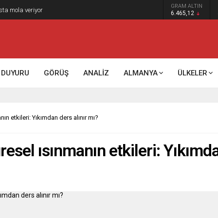
GRAM ALTIN
k kontrol mü, kolonializm mi?
6.465,12
DUYURU
GÖRÜŞ
ANALİZ
ALMANYA
ÜLKELER
ın etkileri: Yıkımdan ders alınır mı?
esel ısınmanın etkileri: Yıkımda