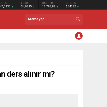
DOLAR
EURO
BIST 100
BITCOIN
47,5935
54,9385
13.798,82
$64582
n ders alınır mı?