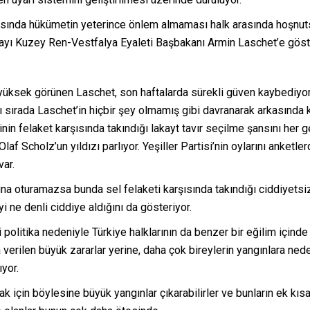
şısında hükümetin yeterince önlem almaması halk arasında hoşnut
dayı Kuzey Ren-Vestfalya Eyaleti Başbakanı Armin Laschet’e gös
yüksek görünen Laschet, son haftalarda sürekli güven kaybediyo
 sırada Laschet’in hiçbir şey olmamış gibi davranarak arkasında 
inin felaket karşısında takındığı lakayt tavır seçilme şansını her 
af Scholz’un yıldızı parlıyor. Yeşiller Partisi’nin oylarını anketl
var.
ğuna oturamazsa bunda sel felaketi karşısında takındığı ciddiyets
 ne denli ciddiye aldığını da gösteriyor.
politika nedeniyle Türkiye halklarının da benzer bir eğilim içinde
verilen büyük zararlar yerine, daha çok bireylerin yangınlara ne
yor.
çmak için böylesine büyük yangınlar çıkarabilirler ve bunların ek k