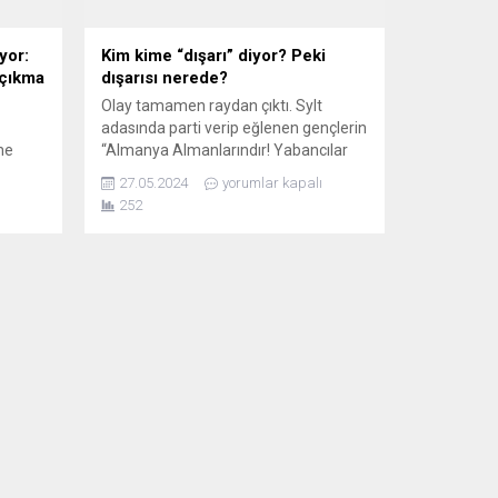
yor:
Kim kime “dışarı” diyor? Peki
 çıkma
dışarısı nerede?
Olay tamamen raydan çıktı. Sylt
adasında parti verip eğlenen gençlerin
ne
“Almanya Almanlarındır! Yabancılar
Dışarı!” diye tempo tutmasının sosyal
27.05.2024
yorumlar kapalı
turya
medyaya düşmesiyle patlak veren
252
çılgınlık, artık dillerde. Her yerde her
üğe
saniye Almanya’nın milli marşına
sının
dönüşen bu şarkı karşımıza çıkıyor.
ı
Önce geçtiğimiz cumartesiye bakalım.
anı
Yüz binlerce kişinin katıldığı Hansa
şehrindeki Schlagermove 2024
 eyalet
festivalinde...
acak
linde