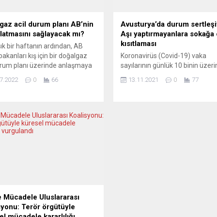
gaz acil durum planı AB’nin
Avusturya’da durum sertleşi
atlatmasını sağlayacak mı?
Aşı yaptırmayanlara sokağa
kısıtlaması
ık bir haftanın ardından, AB
bakanları kış için bir doğalgaz
Koronavirüs (Covid-19) vaka
urum planı üzerinde anlaşmaya
sayılarının günlük 10 binin üzeri
 Rusya yaptırımlara yanıt olarak
çıktığı Avusturya’da, pazartesi
7.2022
0
66
13.11.2021
0
77
az arzını kıstığından, AB’yi ve
gününden itibaren Yukarı Avus
kle Almanya’yı ciddi darboğazlar
ve Salzburg eyaletlerinde aşı
or. Başlangıçta doğalgaz
yaptırmayanlara yönelik yürürl
atının yüzde 15 azaltılması
girecek sokağa çıkma kısıtlama
lüyordu, ancak sonrasında çok
ülkenin tamamında uygulanmas
istisna getirildi. Pek çok
planlanıyor. Avusturya Başbak
cunun plana şüpheyle
Alexander Schallenberg, basına
masının...
yaptığı açıklamada, pazar günü
başkanları ve uzmanlarla yapıl
görüşmenin ardından ülke gene
aşı...
le Mücadele Uluslararası
syonu: Terör örgütüyle
el mücadele kararlılığı