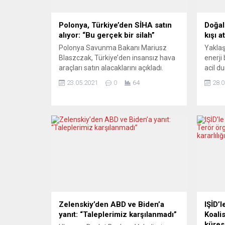
Polonya, Türkiye’den SİHA satın
Doğal
alıyor: “Bu gerçek bir silah”
kışı 
Polonya Savunma Bakanı Mariusz
Yaklaş
Blaszczak, Türkiye’den insansız hava
enerji 
araçları satın alacaklarını açıkladı.
acil d
Polonya resmi haber ajansının (PAP)
vardı.
23.05.2021
0
64
28.0
haberine göre, Bakan Blaszczak,
doğalg
ülkesinin Türkiye’den 24 adet
özelli
Bayraktar (TB2) tipi silahlı insansız
bekliy
hava aracı (SİHA) alacağını söyledi.
sarfiy
Blaszczak, “Bu, gerçek bir silah.
öngörü
Avrupa’nın doğusunda, savaşlarda
sayıda 
kendini kanıtladı. Aynı şekilde
yorum
Ortadoğu’da kullanıldı” ifadelerini...
yaklaş
Zelenskiy’den ABD ve Biden’a
IŞİD’
yanıt: “Taleplerimiz karşılanmadı”
Koali
küres