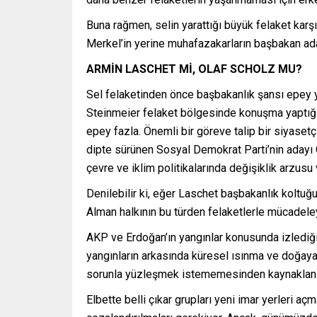
Buna rağmen, selin yarattığı büyük felaket kar
Merkel’in yerine muhafazakarların başbakan a
ARMİN LASCHET Mİ, OLAF SCHOLZ MU?
Sel felaketinden önce başbakanlık şansı epey 
Steinmeier felaket bölgesinde konuşma yaptığı
epey fazla. Önemli bir göreve talip bir siyasetç
dipte sürünen Sosyal Demokrat Parti’nin adayı Ol
çevre ve iklim politikalarında değişiklik arzusu 
Denilebilir ki, eğer Laschet başbakanlık koltu
Alman halkının bu türden felaketlerle mücadeleyi
AKP ve Erdoğan’ın yangınlar konusunda izlediği 
yangınların arkasında küresel ısınma ve doğaya 
sorunla yüzleşmek istememesinden kaynaklanı
Elbette belli çıkar grupları yeni imar yerleri a