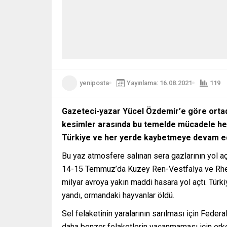
yeniposta
Yayınlama: 16.08.2021
119
Gazeteci-yazar Yücel Özdemir
’
e göre ortad
kesimler arasında bu temelde mücadele he
Türkiye ve her yerde kaybetmeye devam e
Bu yaz atmosfere salınan sera gazlarının yol açt
14-15 Temmuz’da Kuzey Ren-Vestfalya ve Rheinl
milyar avroya yakın maddi hasara yol açtı. Türk
yandı, ormandaki hayvanlar öldü.
Sel felaketinin yaralarının sarılması için Federa
daha benzer felaketlerin yaşanmaması için erken