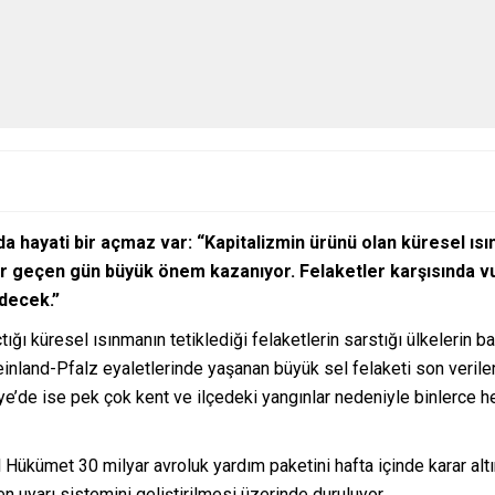
a hayati bir açmaz var: “
Kapitalizmin ürünü olan küresel ısın
r geçen gün büyük önem kazanıyor. Felaketler karşısında 
decek.”
ığı küresel ısınmanın tetiklediği felaketlerin sarstığı ülkelerin 
and-Pfalz eyaletlerinde yaşanan büyük sel felaketi son veriler
iye’de ise pek çok kent ve ilçedeki yangınlar nedeniyle binlerce h
l Hükümet 30 milyar avroluk yardım paketini hafta içinde karar altı
 uyarı sistemini geliştirilmesi üzerinde duruluyor.