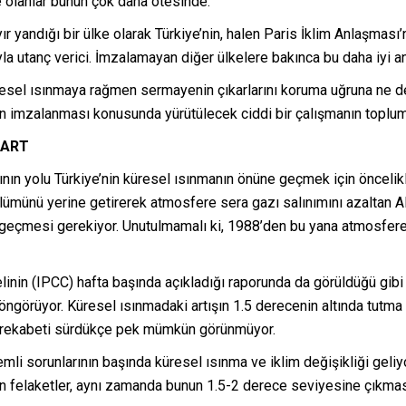
 olanlar bunun çok daha ötesinde.
r yandığı bir ülke olarak Türkiye’nin, halen Paris İklim Anlaşması’
tanç verici. İmzalamayan diğer ülkelere bakınca bu daha iyi anlaşı
resel ısınmaya rağmen sermayenin çıkarlarını koruma uğruna ne de
ın imzalanması konusunda yürütülecek ciddi bir çalışmanın toplums
ŞART
n yolu Türkiye’nin küresel ısınmanın önüne geçmek için öncelikle
lümünü yerine getirerek atmosfere sera gazı salınımını azaltan Al
e geçmesi gerekiyor. Unutulmamalı ki, 1988’den bu yana atmosfer
elinin (IPCC) hafta başında açıkladığı raporunda da görüldüğü gibi
ngörüyor. Küresel ısınmadaki artışın 1.5 derecenin altında tutma 
m rekabeti sürdükçe pek mümkün görünmüyor.
li sorunlarının başında küresel ısınma ve iklim değişikliği gel
an felaketler, aynı zamanda bunun 1.5-2 derece seviyesine çık