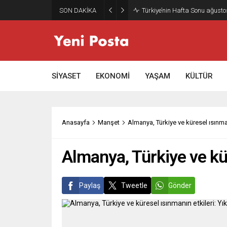
SON DAKİKA
Gazze’nin geleceği: Teknokrati
SİYASET
EKONOMİ
YAŞAM
KÜLTÜR
Anasayfa
Manşet
Almanya, Türkiye ve küresel ısınman
Almanya, Türkiye ve kür
Paylaş
Tweetle
Gönder