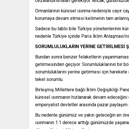
cezalandırılmaları gerekiyor. Ancak, günümüzde
Ormanlarının küresel ısınma nedeniyle cayır cayı
korumaya devam etmesi kelimenin tam anlamıyla u
Sadece bu tablo bile Türkiye yönetenlerinin kü
nedenle Türkiye içinde Paris İklim Anlaşması’n
SORUMLULUKLARIN YERİNE GETİRİLMESİ 
Bundan sonra benzer felaketlerin yaşanmamasını
getirmesinden geçiyor. Sorumluluklarının bir bö
sorumluluklarını yerine getirmesi için hareket
tekel sorumlu.
Birleşmiş Milletlere bağlı İklim Değişikliği Pan
küresel ısınmanın hızlanarak devam edeceğini ö
emperyalist devletler arasında pazar paylaşı
Bu nedenle günümüz ve yakın geleceğin en önem
ısınmanın 1.1 derece arttığı günümüzde yaşan