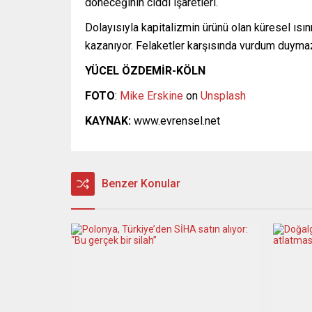
döneceğinin ciddi işaretleri.
Dolayısıyla kapitalizmin ürünü olan küresel ıs
kazanıyor. Felaketler karşısında vurdum duym
YÜCEL ÖZDEMİR-KÖLN
FOTO
:
Mike Erskine
on
Unsplash
KAYNAK:
www.evrensel.net
Benzer Konular