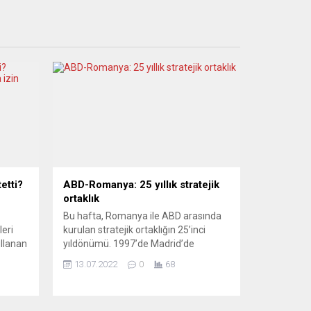
etti?
ABD-Romanya: 25 yıllık stratejik
ortaklık
Bu hafta, Romanya ile ABD arasında
eri
kurulan stratejik ortaklığın 25’inci
ullanan
yıldönümü. 1997’de Madrid’de
gerçekleştirilen NATO zirvesinde
13.07.2022
0
68
uruları
Romanya’nın ittifaka üyeliğinin
ması
reddedilmesinden kısa bir süre sonra,
ABD Başkanı Bill Clinton iki ülke