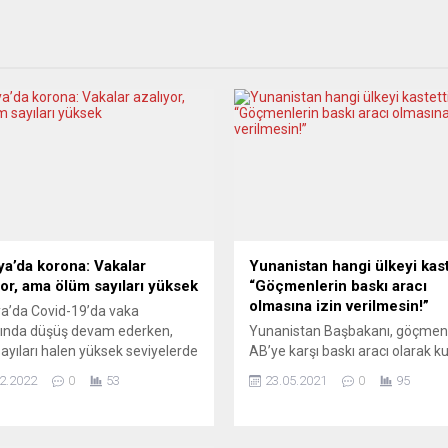
ya’da korona: Vakalar
Yunanistan hangi ülkeyi kast
yor, ama ölüm sayıları yüksek
“Göçmenlerin baskı aracı
olmasına izin verilmesin!”
a’da Covid-19’da vaka
rında düşüş devam ederken,
Yunanistan Başbakanı, göçmenl
ayıları halen yüksek seviyelerde
AB’ye karşı baskı aracı olarak k
yor. İspanya Sağlık
ülkelere “çok çok sert” olunması
2.2022
0
53
23.05.2021
0
95
ığının güncellediği verilere göre,
gerektiğini söylerken iltica başv
günde ülkede 48 bin 778 yeni
reddedilen 1500 sığınmacıyı al
spit edildiği, 464 kişinin de
için Türkiye’ye çağrıda bulundu.