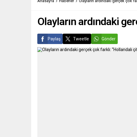
Anasayfa
Haberler
Olayların ardındaki gerçek çok far
Olayların ardındaki gerç
Paylaş
Tweetle
Gönder