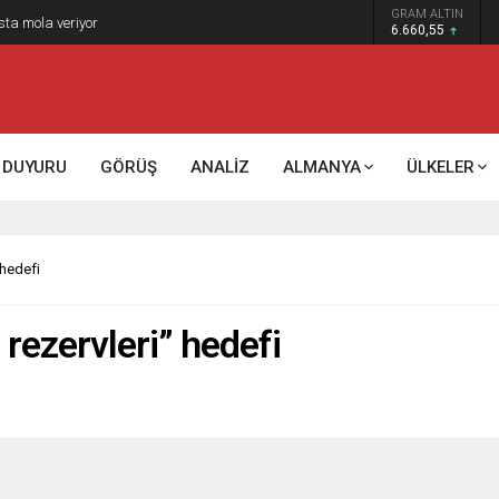
GRAM ALTIN
sta mola veriyor
6.660,55
DUYURU
GÖRÜŞ
ANALİZ
ALMANYA
ÜLKELER
 hedefi
 rezervleri” hedefi