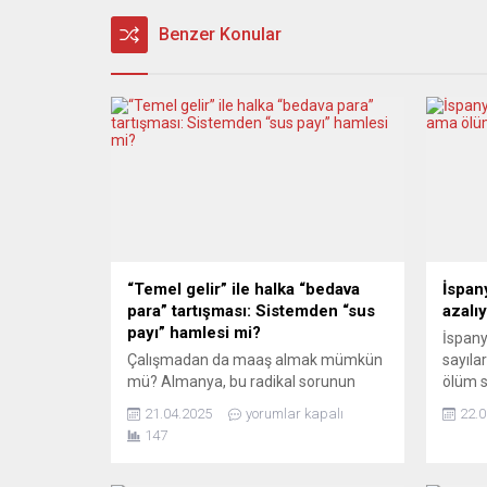
Benzer Konular
“Temel gelir” ile halka “bedava
İspan
para” tartışması: Sistemden “sus
azalı
payı” hamlesi mi?
İspany
Çalışmadan da maaş almak mümkün
sayıla
mü? Almanya, bu radikal sorunun
ölüm s
peşinden giderek dünyanın en
bulunu
21.04.2025
yorumlar kapalı
22.0
kapsamlı temel gelir deneylerinden
Bakanl
147
birini gerçekleştirdi. Sadece
son 3 
Almanya’da değil, Batı’da uzun
vaka te