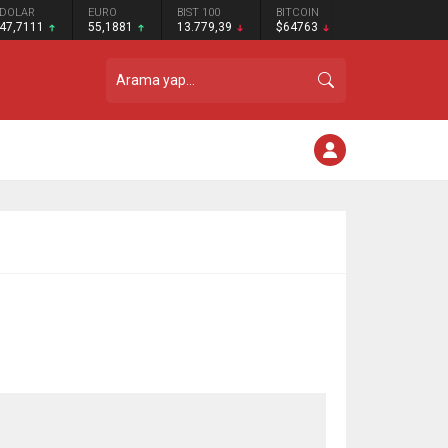
DOLAR
EURO
BIST 100
BITCOIN
47,7111
55,1881
13.779,39
$64763