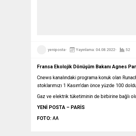
yeniposta
Yayınlama: 04.08.2022
52
Fransa Ekolojik Dönüşüm Bakanı Agnes Panni
Cnews kanalındaki programa konuk olan Runacher,
stoklarımızı 1 Kasım’dan önce yüzde 100 doldura
Gaz ve elektrik tüketiminin de birbirine bağlı o
YENİ POSTA – PARİS
FOTO:
AA