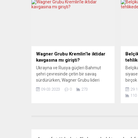
süredir beklenen bir adımın şimdilik
hayatın
ayak seslerini duyuyoruz sanki. Bu
14 gün
para gerçekten özgürleştirici mi,
bin kiş
yoksa yeni bir kontrol mekanizması
mı?.. buna geçmeden önce Alman
basınına yansıya kısmına...
Wagner Grubu Kremlin’le iktidar
Belçi
kavgasına mı girişti?
tehli
Ukrayna ve Rusya güçleri Bahmut
Belçik
şehri çevresinde çetin bir savaş
siyase
sürdürürken, Wagner Grubu lideri
birçok
Yevgeni Prigojin paralı askerlerini
Gazete
09.03.2023
0
273
29.1
çekme tehdidinde bulundu. Gerekçe
SLAPP 
110
olarak, ihtiyaç duyulan mühimmatın
Karşı 
gönderilmemesini sundu. Yorumcular,
hukuki
Rus askeri birimleri arasında çıkacak
basın 
olası bir iç iktidar kavgasının
EDİNM
doğurabileceği sonuçları tartışıyor. LA
Belgiqu
STAMPA (İtalya) Savaş içinde savaş
olduğu
Rusya uzmanı...
yargıs