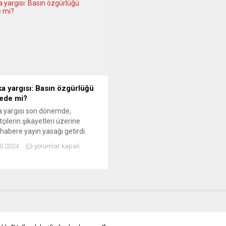
ı kaybettiği bildirildi. Ülkede son
Yunanistan Başbakanı Kiryakos
 temel alınarak verilen her 100
Miçotakis, Avrupa Birliği’ni (AB)
ide tespit edilen...
altına almak için göçmen ve
mültecileri kullandığını söylediği
ülkelerle ilişkilerde “çok çok sert
olunması gerektiği konusunda...
ka yargısı: Basın özgürlüğü
kede mi?
a yargısı son dönemde,
tçilerin şikayetleri üzerine
 habere yayın yasağı getirdi.
cilere yönelik başlatılan ve
0.2024
yorumlar kapalı
davaları (Kamu Katılımına
Stratejik Dava) olarak bilinen
 girişimler, ülkedeki düşünce ve
özgürlüğünü tehdit ediyor. BİLGİ
E HAKKI ÖNCELİKLİDİR La Libre
e, bu eğilimin tehlikeli
na dikkat çekiyor: “Bu
allaşma özel...