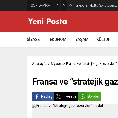
SON DAKİKA
Türkiye’nin Hafta Sonu ağusto
SİYASET
EKONOMİ
YAŞAM
KÜLTÜR
Anasayfa
Siyaset
Fransa ve “stratejik gaz rezervleri”
Fransa ve “stratejik gaz
Paylaş
Tweetle
Gönder