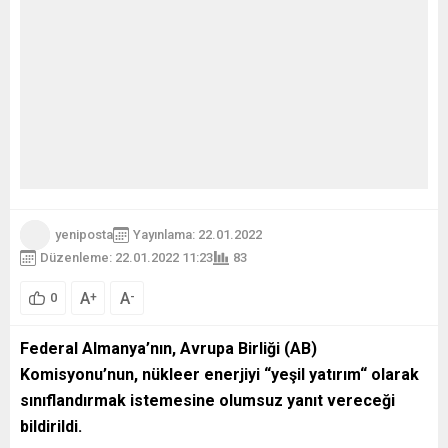
yeniposta
Yayınlama: 22.01.2022
Düzenleme: 22.01.2022 11:23
83
A
A
+
-
0
Federal Almanya’nın, Avrupa Birliği (AB)
Komisyonu’nun, nükleer enerjiyi “yeşil yatırım“ olarak
sınıflandırmak istemesine olumsuz yanıt vereceği
bildirildi.