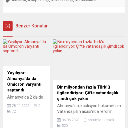
,
,
,
Benzer Konular
Yayılıyor:
Almanya’da da
Omicron varyantı
Bir milyondan fazla Türk’ü
saptandı
ilgilendiriyor: Çifte vatandaşlık
Almanya’da 2 kişide
şimdi çok yakın
yeni tip
Almanya’da, koalisyon hükümetinin
28.11.2021
0
koronavirüsün
Vatandaşlık Yasası’nda reform
72
(Covid-19) Omicron
konusunda uzlaşmaya varması
06.06.2023
yorumlar kapalı
varyantının tespit
başta Türkler olmak üzere tüm
520
edildiği bildirildi.