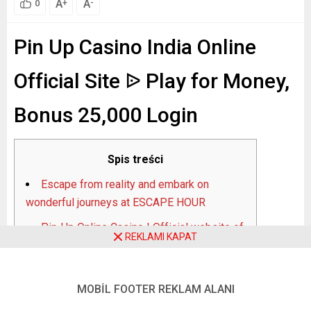
A
A
+
-
0
Pin Up Casino India Online
Official Site ᐉ Play for Money,
Bonus 25,000 Login
Spis treści
Escape from reality and embark on
wonderful journeys at ESCAPE HOUR
Pin-Up Online Casino | Official website of
REKLAMI KAPAT
Pin-Up casinos
Pin-up casino login in India
MOBİL FOOTER REKLAM ALANI
Authorization process in your personal