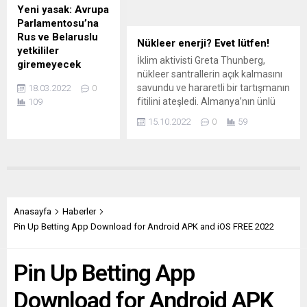
ziyarette, askeri
milyon 580 bin 343’e yükseldi. Son
Yeni yasak: Avrupa
yardımın bir parçası
24...
Parlamentosu’na
olarak ülkesinin
Rus ve Belaruslu
Ukrayna’ya
Nükleer enerji? Evet lütfen!
yetkililer
helikopter
İklim aktivisti Greta Thunberg,
giremeyecek
sağlayacağını
nükleer santrallerin açık kalmasını
Avrupa
duyurdu. Ayrıca,
savundu ve hararetli bir tartışmanın
18.03.2022
0
Parlamentosu (AP)
Ukrayna’nın Rusya’ya
fitilini ateşledi. Almanya’nın ünlü
109
Başkanı Roberta
karşı kendisini
Maischberger TV programında
15.10.2022
0
59
Metsola, Rus ve
savunmasına
“Halihazırda çalışıyorlarsa, onları
Belaruslu diplomat
yardımcı olmak için
kapatıp kömüre dönmenin bir hata
ve hükümet
ek 1000 top mermisi
olacağını düşünüyorum” diye
yetkililerinin AP
sağlanacağını
konuşan Thunberg’in açıklamaları
binalarına
belirten Wallace,
Avrupa medyasında farklı tepkilere
girmelerinin
“Ukrayna’ya
yol açtı. FRANKFURTER
yasaklandığını
desteğimiz
RUNDSCHAU (Almanya) GRETA
Anasayfa
Haberler
duyurdu. Roberta
sarsılmaz....
YANLIŞ YOLDA Frankfurter
Pin Up Betting App Download for Android APK and iOS FREE 2022
Metsola, yaptığı
Rundschau, Thunberg’in talebini...
Twitter
paylaşımında,
Pin Up Betting App
“Bugünden itibaren
Rusya ve Belarus
Download for Android APK
diplomatik ve