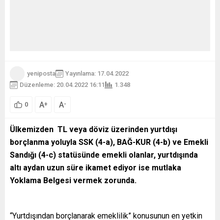
yeniposta
Yayınlama: 17.04.2022
Düzenleme: 20.04.2022 16:11
1.348
A
A
+
-
0
Ülkemizden TL veya döviz üzerinden yurtdışı
borçlanma yoluyla SSK (4-a), BAĞ-KUR (4-b) ve Emekli
Sandığı (4-c) statüsünde emekli olanlar, yurtdışında
altı aydan uzun süre ikamet ediyor ise mutlaka
Yoklama Belgesi vermek zorunda.
“Yurtdışından borçlanarak emeklilik” konusunun en yetkin