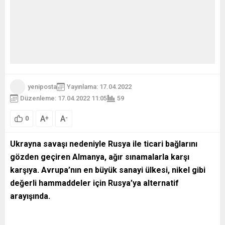
yeniposta
Yayınlama: 17.04.2022
Düzenleme: 17.04.2022 11:05
59
A
A
+
-
0
Ukrayna savaşı nedeniyle Rusya ile ticari bağlarını
gözden geçiren Almanya, ağır sınamalarla karşı
karşıya. Avrupa’nın en büyük sanayi ülkesi, nikel gibi
değerli hammaddeler için Rusya’ya alternatif
arayışında.