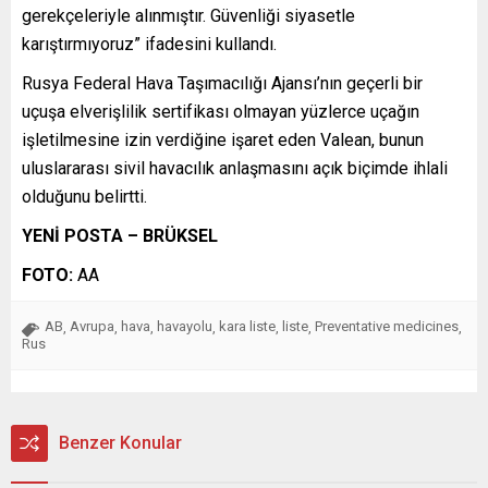
gerekçeleriyle alınmıştır. Güvenliği siyasetle
karıştırmıyoruz” ifadesini kullandı.
Rusya Federal Hava Taşımacılığı Ajansı’nın geçerli bir
uçuşa elverişlilik sertifikası olmayan yüzlerce uçağın
işletilmesine izin verdiğine işaret eden Valean, bunun
uluslararası sivil havacılık anlaşmasını açık biçimde ihlali
olduğunu belirtti.
YENİ POSTA – BRÜKSEL
FOTO:
AA
AB
Avrupa
hava
havayolu
kara liste
liste
Preventative medicines
,
,
,
,
,
,
,
Rus
Benzer Konular