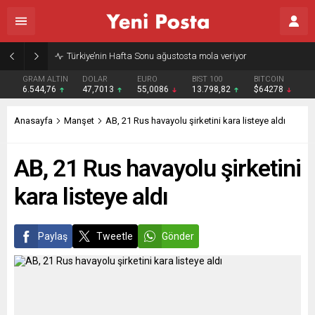
Türkiye’nin Hafta Sonu ağustosta mola veriyor
GRAM ALTIN
DOLAR
EURO
BIST 100
BITCOIN
6.544,76
47,7013
55,0086
13.798,82
$64278
Anasayfa
Manşet
AB, 21 Rus havayolu şirketini kara listeye aldı
AB, 21 Rus havayolu şirketini
kara listeye aldı
Paylaş
Tweetle
Gönder