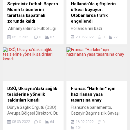
itibaren özellikle var. AŞIRI
kebap aramasını konu eden
Seyircisiz futbol: Bayern
Hollanda’da çiftçilerin
SAĞIN MÜSLÜMAN
bir metin yer alıyor. Metnin
Münih tribünlerini
öfkesi büyüyor:
KARŞITLIĞI...
sonunda öğrencilerden 4
taraftara kapatmak
Otobanlarda trafik
soruya yanıt...
zorunda kaldı
engellendi
Almanya Birinci Futbol Ligi
Hollanda’nın bazı
(Bundesliga) takımlarından
bölgelerinde eylem yapan
05.12.2021
0
87
28.06.2022
0
77
Bayern Münih’in koronavirüs
çiftçiler traktörler ve saman
(Covid-19) önlemleri
balyaları ile otobanlardaki
çerçevesinde alınan
trafiğe engel oldu. Kamu
önlemlerden dolayı yıl
yayın kuruluşu NOS’un
sonuna kadar evinde
haberinde, çiftçilerin farklı
yapacağı karşılaşmaları
kentlerde hükümetin tarım
seyircisiz oynanacak.
ve çevre politikalarını
Alman kulübünden yapılan
protesto ettikleri belirtildi.
açıklamada, Bavyera eyalet
Haberde, çiftçilerin A2, A7,
DSÖ, Ukrayna’daki sağlık
Fransa: “Harkiler” için
hükümetinin Covid-19
A15, A28, A50 ve A67
tesislerine yönelik
hazırlanan yasa
salgınının yayılmasını
otobanları dahil birçok
saldırıları kınadı
tasarısına onay
önlemek için federal
anayolu bloke ettiği, saman
Dünya Sağlık Örgütü (DSÖ)
Fransa’da parlamento,
düzeyde alınan önlemleri
balyaları ile yolları...
Avrupa Bölgesi Direktörü Dr.
Cezayir Bağımsızlık Savaşı
sertleştirilmesi yolunda
Hans Henri P. Kluge,
sırasında Fransa’nın yanında
karar verdiği, buna göre
08.03.2022
0
64
16.02.2022
0
Ukrayna’da sağlık
yer alan Cezayirlilerin
Bavyera eyaletinde yıl
104