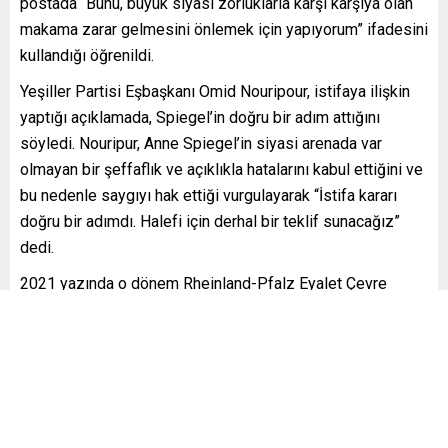
postada “Bunu, büyük siyasi zorluklarla karşı karşıya olan
makama zarar gelmesini önlemek için yapıyorum” ifadesini
kullandığı öğrenildi.
Yeşiller Partisi Eşbaşkanı Omid Nouripour, istifaya ilişkin
yaptığı açıklamada, Spiegel’in doğru bir adım attığını
söyledi. Nouripur, Anne Spiegel’in siyasi arenada var
olmayan bir şeffaflık ve açıklıkla hatalarını kabul ettiğini ve
bu nedenle saygıyı hak ettiği vurgulayarak “İstifa kararı
doğru bir adımdı. Halefi için derhal bir teklif sunacağız”
dedi.
2021 yazında o dönem Rheinland-Pfalz Eyalet Çevre
Bakanı olan Spiegel, 134 kişinin öldüğü sel felaketinde 4
haftalığına tatile çıktığının ortaya çıkması üzerine
kamuoyundan yoğun eleştiri almıştı. Spiegel eleştiriler
üzerine özür dilemiş ancak istifa etmemişti.
Hükümet Sözcü Yardımcısı Christiane Hoffman da yaptığı