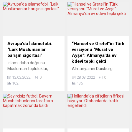
Avrupa’da İslamofobi:
“Hansel ve Gretel”in Türk
“Laik Müslümanlar
versiyonu “Murat ve
barışın sigortası”
Ayşe”: Almanya’da ev
ödevi tepki çekti
İslam, daha doğrusu
Müslüman topluluklar,
Almanya’nın Duisburg
Avrupa’da nasıl bir çevre
kentindeki Krupp Lisesi’nde
12.02.2022
0
28.03.2022
0
içinde kendisine yer arıyor?
“Hansel ve Gretel”
102
135
Acaba dinsel bir kimlikle mi
masalından esinlenerek
kendilerine yer bulmak
oluşturulan ve Türkleri
zorundalar? Yerleşik
rencide eden ifadelerin yer
(Hıristiyan) Avrupa içinde bir
aldığı ”Murat ve Ayşe” ödevi
Müslüman korkusu veya en
tepki çekti. Söz konusu
azından çekingenliği var. Bu
ödevde, Murat ve Ayşe’nin
korku çemberi yeni yüzyılın
ormanda geçen
başından ve 11 Eylül’den
hikayesinde, ormanda döner