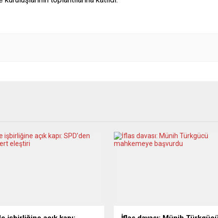
e işbirliğine açık kapı:
İflas davası: Münih Türkgüc