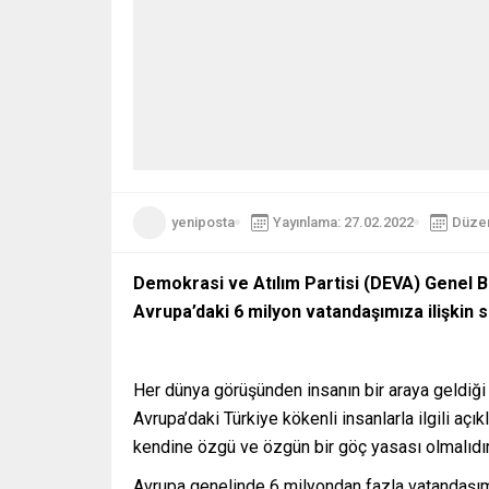
yeniposta
Yayınlama: 27.02.2022
Düzen
Demokrasi ve Atılım Partisi (DEVA) Genel Ba
Avrupa’daki 6 milyon vatandaşımıza ilişkin s
Her dünya görüşünden insanın bir araya geldiğ
Avrupa’daki Türkiye kökenli insanlarla ilgili aç
kendine özgü ve özgün bir göç yasası olmalıdır
Avrupa genelinde 6 milyondan fazla vatandaşım