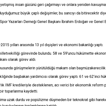
etişmiş insan gücünü geri çağırmayı ve onlara yeniden kavuşmayı 
yaç duyduğumuz büyük çaplı değişimler, bu sancıyı da bitirecektir d
por Yazarları Derneği Genel Başkanı İbrahim Erdoğan ve Genel B
15 yılları arasında 13 yıl dışişleri ve ekonomi bakanlığı yaptı.
letvekilliği görevinde bulundu. 58 ve 59’uncu hükümette ekonomi
anı olarak görev aldı.
konusunda görüşmelerin yürütüldüğü makam olan başmüzakerecilik
kliğinde başbakan yardımcısı olarak görev yaptı. 61 ve 62’inci hü
lık IMF kredileriyle desteklenen, acı verici bir ekonomik reform 
bir toparlanma kaydetti.
daima uzak durdu ve popülizme düşmeden bir teknokrat gibi harek
kuruluşlarının toplantılarına katıldı.