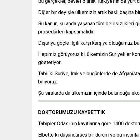
Bu gerçekler, devlet olarak Türkiye’nin de yurt 
Diğer bir deyişle ülkemizin artık başlı başına bi
Bu kanun, şu anda yaşanan tüm belirsizlikleri gi
prosedürleri kapsamalıdır.
Dışarıya göçle ilgili karşı karşıya olduğumuz bu i
Hepimiz görüyoruz ki, ülkemizin Suriyeliler ko
gösteriyor.
Tabii ki Suriye, Irak ve bugünlerde de Afganist
biliyoruz.
Şu sıralarda da ülkemizin içinde bulunduğu eko
DOKTORUMUZU KAYBETTİK
Tabipler Odası’nın kayıtlarına göre 1400 dokto
Elbette ki düşündürücü bir durum ve bu insanlar