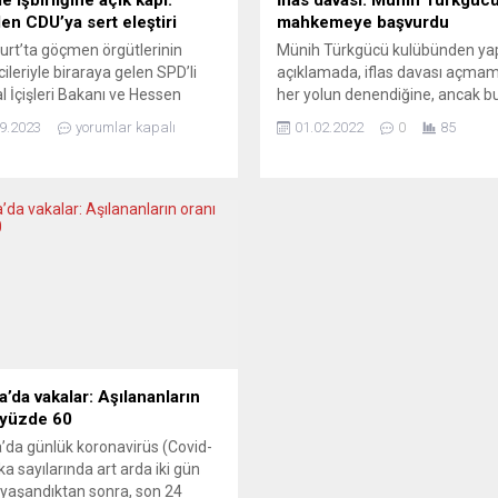
en CDU’ya sert eleştiri
mahkemeye başvurdu
urt’ta göçmen örgütlerinin
Münih Türkgücü kulübünden yap
cileriyle biraraya gelen SPD’li
açıklamada, iflas davası açmam
l İçişleri Bakanı ve Hessen
her yolun denendiğine, ancak b
 Başbakan Adayı Nancy Faeser,
adımın kaçınılmaz olduğuna dik
9.2023
yorumlar kapalı
01.02.2022
0
85
ık ve sağ terörün Almanya için en
çekildi. Federal Almanya 3. Fut
tehlike olduğunu vurguladı,
Ligi’nde mücadele eden Münih
in güçlenmesinden “utanç
Türkgücü, kendi hakkında iflas
u“nu söyledi… Federal
davasının açılması için Münih ye
a’nın İçişleri Bakanı ve aynı
mahkemesine başvuruda bulun
da Hessen eyaletinin
Kulübün üst düzey yöneticisi M
deki ay gerçekleştirilecek
Kothny, iflas başvurusu aşaması
de Almanya Sosyaldemokrat
’nin (SPD)...
a’da vakalar: Aşılananların
 yüzde 60
’da günlük koronavirüs (Covid-
ka sayılarında art arda iki gün
yaşandıktan sonra, son 24