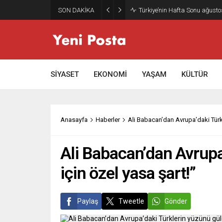
SON DAKİKA
Gazze’nin geleceği: Teknokrati
SİYASET
EKONOMİ
YAŞAM
KÜLTÜR
Anasayfa
Haberler
Ali Babacan’dan Avrupa’daki Türk
Ali Babacan’dan Avrup
için özel yasa şart!”
Paylaş
Tweetle
Gönder