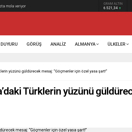
GRAM ALTIN
k kontrol mü, kolonializm mi?
6.521,34
DUYURU
GÖRÜŞ
ANALİZ
ALMANYA
ÜLKELER
lerin yüzünü güldürecek mesaj: “Göçmenler için özel yasa şart!”
a’daki Türklerin yüzünü güldür