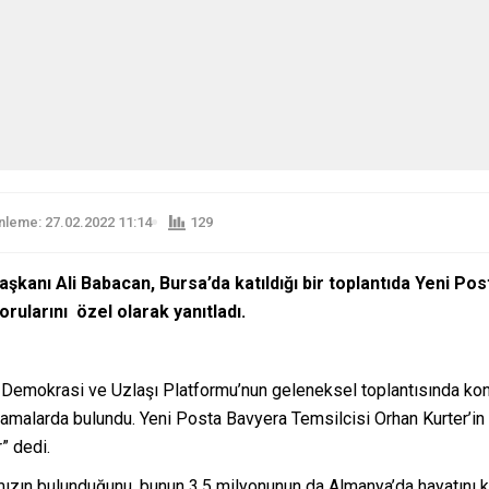
leme: 27.02.2022 11:14
129
şkanı Ali Babacan, Bursa’da katıldığı bir toplantıda Yeni P
orularını özel olarak yanıtladı.
i Demokrasi ve Uzlaşı Platformu’nun geleneksel toplantısında kon
ıklamalarda bulundu. Yeni Posta Bavyera Temsilcisi Orhan Kurter’in 
” dedi.
ızın bulunduğunu, bunun 3,5 milyonunun da Almanya’da hayatını k