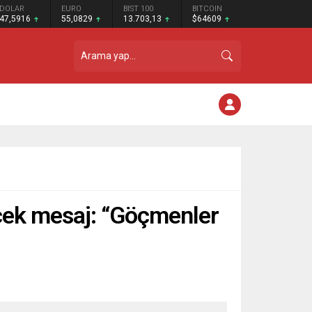
DOLAR
EURO
BIST 100
BITCOIN
47,5916
55,0829
13.703,13
$64609
ecek mesaj: “Göçmenler