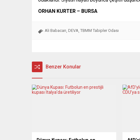
ORHAN KURTER – BURSA
Ali Babacan
DEVA
TBMM Tabipler Odası
,
,
Benzer Konular
Dünya Kupası: Futbolun en
AfD’yl