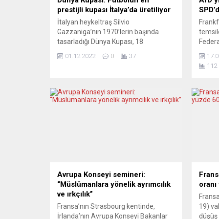
prestijli kupası İtalya’da üretiliyor
SPD’d
İtalyan heykeltraş Silvio
Frankf
Gazzaniga’nın 1970’lerin başında
temsil
tasarladığı Dünya Kupası, 18
Federa
Aralık’taki finali kazanan takımın
Eyalet
01.12.2022
0
37
17.0
kaptanının ellerinde yükselecek
ırkçıl
112
Futbolda milli takımlar seviyesinde en
büyük 
üst organizasyon olan FIFA Dünya
AfD’n
Kupası’nı kazanan takıma seremonide
duyduğ
verilen ikonik kupa ve kopyaları
Almany
İtalya’da üretiliyor. FIFA tarafından
zaman
1930’dan bu yana İkinci Dünya Savaşı
önümüz
dönemi hariç her 4...
seçim
Partisi
Avrupa Konseyi semineri:
Frans
“Müslümanlara yönelik ayrımcılık
oranı
ve ırkçılık”
Fransa
Fransa’nın Strasbourg kentinde,
19) va
İrlanda’nın Avrupa Konseyi Bakanlar
düşüş 