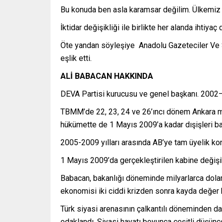
Bu konuda ben asla karamsar değilim. Ülkemiz y
İktidar değişikliği ile birlikte her alanda ihti
Öte yandan söyleşiye Anadolu Gazeteciler Ve S
eşlik etti.
ALİ BABACAN HAKKINDA
DEVA Partisi kurucusu ve genel başkanı. 2002–20
TBMM’de 22, 23, 24 ve 26’ıncı dönem Ankara mil
hükümette de 1 Mayıs 2009’a kadar dışişleri bak
2005-2009 yılları arasında AB’ye tam üyelik 
1 Mayıs 2009’da gerçekleştirilen kabine değişi
Babacan, bakanlığı döneminde milyarlarca dolar
ekonomisi iki ciddi krizden sonra kayda değer 
Türk siyasi arenasının çalkantılı döneminden 
odaklandı. Siyasi hayatı boyunca çeşitli düşünce 