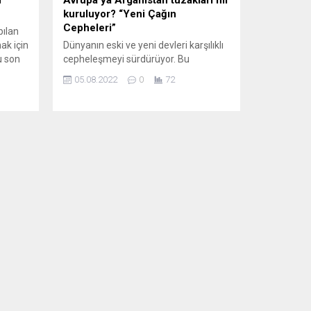
kuruluyor? “Yeni Çağın
Cepheleri”
ılan
ak için
Dünyanın eski ve yeni devleri karşılıklı
u son
cepheleşmeyi sürdürüyor. Bu
kat
cepheleşmenin Avrupa’nın içlerine
05.08.2022
0
72
bol
doğru ilerlemesi ayrıca dikkat çekiyor.
Yeni pusular gündemde. Dünyanın
eski “efendileri” ile “yeni lider adayları”
rel
birbirlerine karşılıklı yeni cepheler
du.
açmayı sürdürüyor. Bu cephelerin
ax
yavaş yavaş Avrupa’nın da içlerine,
na...
hatta en zenginlerin mutfağına doğru
hareketlendiği gözleniyor. Rusya,
kendisine Ukrayna’da...