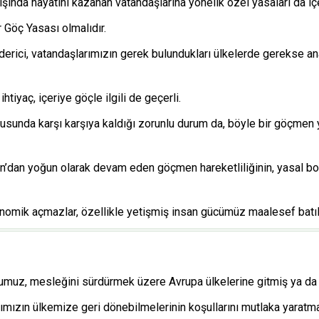
dışında hayatını kazanan vatandaşlarına yönelik özel yasaları da içe
r Göç Yasası olmalıdır.
derici, vatandaşlarımızın gerek bulundukları ülkelerde gerekse ana
htiyaç, içeriye göçle ilgili de geçerli.
nusunda karşı karşıya kaldığı zorunlu durum da, böyle bir göçmen
an’dan yoğun olarak devam eden göçmen hareketliliğinin, yasal boş
nomik açmazlar, özellikle yetişmiş insan gücümüz maalesef batılı
rumuz, mesleğini sürdürmek üzere Avrupa ülkelerine gitmiş ya da 
ımızın ülkemize geri dönebilmelerinin koşullarını mutlaka yaratma