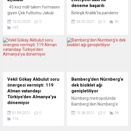
görülürken...
oyuncusu İlkay Gündoğan,
deneme başarılı
45 kez milli takım formasını
kariyerinde...
giyen Çek futbolcu Jakub
Birleşik Krallık’ta pandemi
Jankto, eşcinsel olduğunu
sonlandırılmaya çalışılırken,
15.02.2023
0
04.05.2021
0
90
ilan etti. Futbol hayatı
binlerce kişinin bir arada
135
devam eden bir milli
olduğu konser
oyuncunun eşcinselliğini
organizasyonu ile son
açık yaşaması, konunun
aylarda denenmeye
hâlâ tabu görüldüğü bir spor
başlanan pilot etkinliklere
dalında dünyada ilk. 27
İngilizler de katıldı.
yaşındaki futbolcu,
Liverpool’da gerçekleşen ve
başkalarını da
5 bin kişinin alındığı Blossom
cesaretlendirmesinin yanı
konserine katılanlar, sağlık
sıra özellikle sosyal ağlarda
durumlarının takip
Vekil Gökay Akbulut soru
Bamberg’den Nürnberg’e
sayısız hakarete maruz
edileceğini ve sonuçların
önergesi vermişti: 119
dek bisiklet ağı
kalıyor. Ülke...
başka organizasyonlar için
Alman vatandaşı
genişletiliyor
referans olarak
Türkiye’den Almanya’ya
Nürnberg metropolünde
kullanılacağını biliyorlar ve
dönemiyor
Bamberg’den Nürnberg’e
kabul ediyorlar. AMAÇ
Alman Dışişleri Bakanlığı’nın
uzanan bisiklet yolu ağı
GÜVENLI...
01.09.2021
0
13.08.2021
0
38
bir soru önergesine verdiği
genişletiliyor. Bisiklet yolu
114
yanıta göre 61 Alman
kanala paralel ve 60
vatandaşı halihazırda
kilometre uzunluğunda