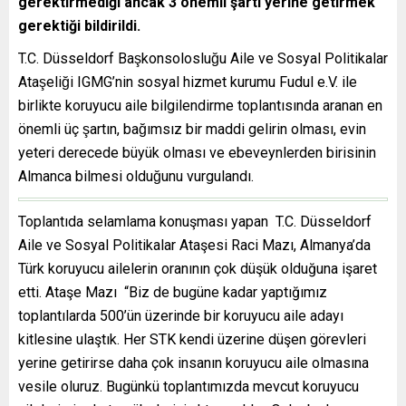
gerektirmediği ancak 3 önemli şartı yerine getirmek
gerektiği bildirildi.
T.C. Düsseldorf Başkonsolosluğu Aile ve Sosyal Politikalar
Ataşeliği IGMG’nin sosyal hizmet kurumu Fudul e.V. ile
birlikte koruyucu aile bilgilendirme toplantısında aranan en
önemli üç şartın, bağımsız bir maddi gelirin olması, evin
yeteri derecede büyük olması ve ebeveynlerden birisinin
Almanca bilmesi olduğunu vurgulandı.
Toplantıda selamlama konuşması yapan T.C. Düsseldorf
Aile ve Sosyal Politikalar Ataşesi Raci Mazı, Almanya’da
Türk koruyucu ailelerin oranının çok düşük olduğuna işaret
etti. Ataşe Mazı “Biz de bugüne kadar yaptığımız
toplantılarda 500’ün üzerinde bir koruyucu aile adayı
kitlesine ulaştık. Her STK kendi üzerine düşen görevleri
yerine getirirse daha çok insanın koruyucu aile olmasına
vesile oluruz. Bugünkü toplantımızda mevcut koruyucu