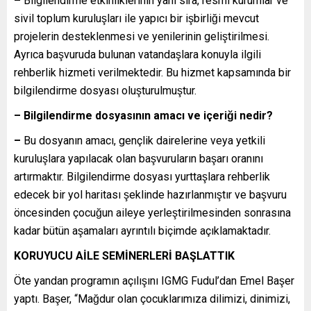
–
Bilgilendirme etkinliklerinin yanı sıra, resmî kurumlar ve
sivil toplum kuruluşları ile yapıcı bir işbirliği mevcut
projelerin desteklenmesi ve yenilerinin geliştirilmesi.
Ayrıca başvuruda bulunan vatandaşlara konuyla ilgili
rehberlik hizmeti verilmektedir. Bu hizmet kapsamında bir
bilgilendirme dosyası oluşturulmuştur.
– Bilgilendirme dosyasının amacı ve içeriği nedir?
–
Bu dosyanın amacı, gençlik dairelerine veya yetkili
kuruluşlara yapılacak olan başvuruların başarı oranını
artırmaktır. Bilgilendirme dosyası yurttaşlara rehberlik
edecek bir yol haritası şeklinde hazırlanmıştır ve başvuru
öncesinden çocuğun aileye yerleştirilmesinden sonrasına
kadar bütün aşamaları ayrıntılı biçimde açıklamaktadır.
KORUYUCU AİLE SEMİNERLERİ BAŞLATTIK
Öte yandan programın açılışını IGMG Fudul’dan Emel Başer
yaptı. Başer, “Mağdur olan çocuklarımıza dilimizi, dinimizi,