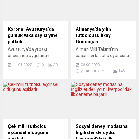
Korona: Avusturya’da
Almanya’da yılın
günlük vaka sayısı yine
futbolcusu İlkay
patladı
Gündoğan
Avusturya’da yılbaşı
Alman Milli Takımı’nın
öncesinde uygulanan
başarılı orta saha oyuncusu
kapanma nedeniyle 2 binin
İlkay Gündoğan, Almanya’da
11.01.2022
0
38
06.08.2023
altına gerileyen günlük
yılın futbolcusu seçildi.
yorumlar kapalı
146
Covid-19 vaka sayıları,
Gündoğan bir süre önce,
yeniden 10 binin üzerine
kaptanlığını yaptığı
çıktı. Ülkede hızlı şekilde
Manchester City’den
yayılan Omicron varyantı
İspanya’nın FC Barcelona
nedeniyle dışarıda maske
takımına transfer
kullanma zorunluluğu gibi
olmuştu.İngiltere’nin
yeni önlemler yürürlüğe
Manchester City takımı ile
girmesine rağmen
geçen sezon Şampiyonlar
vakalardaki artış sürdü.
Ligi, Premier Lig ve FA
Çek milli futbolcu
Sosyal deney modasına
Avusturya’da son 24 saatte
Kupası’nı kazanan, Almanya
eşcinsel olduğunu
İngilizler de uydu:
11 bin 516 yeni vaka
Milli Takımı’nın Türk asıllı
açıkladı
Liverpool’daki ilk