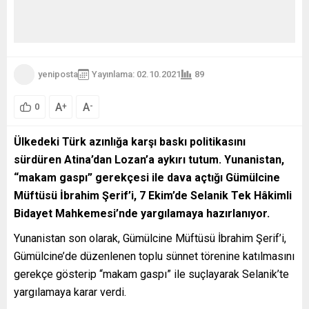
yeniposta
Yayınlama: 02.10.2021
89
A
A
+
-
0
Ülkedeki Türk azınlığa karşı baskı politikasını
sürdüren Atina’dan Lozan’a aykırı tutum. Yunanistan,
“makam gaspı” gerekçesi ile dava açtığı Gümülcine
Müftüsü İbrahim Şerif’i, 7 Ekim’de Selanik Tek Hâkimli
Bidayet Mahkemesi’nde yargılamaya hazırlanıyor.
Yunanistan son olarak, Gümülcine Müftüsü İbrahim Şerif’i,
Gümülcine’de düzenlenen toplu sünnet törenine katılmasını
gerekçe gösterip “makam gaspı” ile suçlayarak Selanik’te
yargılamaya karar verdi.