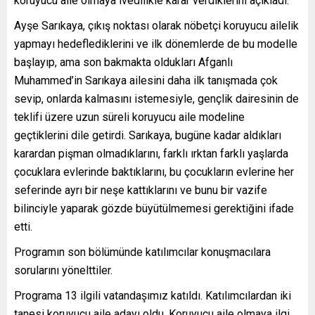
koruyucu aile olmaya ivedilikle karar verdiklerini açıkladı.
Ayşe Sarıkaya, çıkış noktası olarak nöbetçi koruyucu ailelik
yapmayı hedeflediklerini ve ilk dönemlerde de bu modelle
başlayıp, ama son bakmakta oldukları Afganlı
Muhammed’in Sarıkaya ailesini daha ilk tanışmada çok
sevip, onlarda kalmasını istemesiyle, gençlik dairesinin de
teklifi üzere uzun süreli koruyucu aile modeline
geçtiklerini dile getirdi. Sarıkaya, bugüne kadar aldıkları
karardan pişman olmadıklarını, farklı ırktan farklı yaşlarda
çocuklara evlerinde baktıklarını, bu çocukların evlerine her
seferinde ayrı bir neşe kattıklarını ve bunu bir vazife
bilinciyle yaparak gözde büyütülmemesi gerektiğini ifade
etti.
Programın son bölümünde katılımcılar konuşmacılara
sorularını yönelttiler.
Programa 13 ilgili vatandaşımız katıldı. Katılımcılardan iki
tanesi koruyucu aile adayı oldu. Koruyucu aile olmaya ilgi