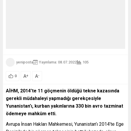
yeniposta
Yayınlama: 08.07.2022
105
A
A
+
-
0
AİHM, 2014’te 11 göçmenin öldüğü tekne kazasında
gerekli müdahaleyi yapmadığı gerekçesiyle
Yunanistan’ı, kurban yakınlarına 330 bin avro tazminat
ödemeye mahkûm etti.
Avrupa İnsan Hakları Mahkemesi, Yunanistan’ı 2014’te Ege