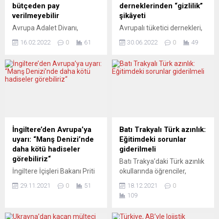
bütçeden pay
derneklerinden “gizlilik”
verilmeyebilir
şikâyeti
Avrupa Adalet Divanı,
Avrupalı tüketici dernekleri,
Macaristan ve Polonya
ABD’li teknoloji şirketi
16.02.2022
0
61
30.06.2022
0
49
tarafından Avrupa Birliği
Google’ı hesap kayıt
(AB) bütçesiyle ilgili
süreciyle ilgili olarak kişisel
koşulluluk mekanizmasına
verileri kullanması nedeniyle
karşı açılan davaları
veri koruma otoritelerine
reddederek, iki üye ülkenin
şikâyet etti. Almanya
Birlik bütçesinden
Federal Tüketiciyi Koruma
faydalanmasının hukukun
Merkezleri Birligi (VZBV),
üstünlüğüne uymasına
kişisel verileri kullanması
bağlanmasının önünü açtı.
nedeniyle Google’a bir uyarı
İngiltere’den Avrupa’ya
Batı Trakyalı Türk azınlık:
Polonya ve Macaristan,
mektubu göndererek hukuk
uyarı: “Manş Denizi’nde
Eğitimdeki sorunlar
demokrasi ile hukukun
davası yolunda ilk adımı attı.
daha kötü hadiseler
giderilmeli
üstünlüğü gibi ilkelerde
Avrupa Tüketici Birliği’nden
görebiliriz“
Batı Trakya’daki Türk azınlık
gerileme olduğu
(BEUC) yapılan açıklamaya
İngiltere İçişleri Bakanı Priti
okullarında öğrenciler,
gerekçesiyle bir süredir AB
göre,...
Patel, Avrupa’yla düzensiz
azınlık eğitimindeki
tarafından eleştiriliyordu.
29.11.2021
0
51
18.12.2021
0
göç meselesinde iş birliğinin
sorunlara dikkati çekmek
Avrupa Parlamentosu,...
109
geliştirilememesi
için dersleri boykot etti.
durumunda, Fransa’dan
Azınlık Okulları Encümenler