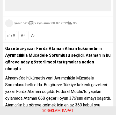
yeniposta
Yayınlama: 08.07.2022
95
A
A
+
-
0
Gazeteci-yazar Ferda Ataman Alman hükümetinin
Ayrımcılıkla Mücadele Sorumlusu seçildi. Ataman’ın bu
göreve aday gösterilmesi tartışmalara neden
olmuştu.
Almanya’da hükümetin yeni Ayrımcılıkla Mücadele
Sorumlusu belli oldu. Bu göreve Türkiye kökenli gazeteci-
yazar Ferda Ataman seçildi. Federal Meclis’te yapılan
oylamada Ataman 668 geçerli oyun 376’sını almayı başardı.
Ataman’ın bu göreve gelmek için en az 369 kabul oyu
REKLAMI KAPAT
alması gerekiyordu. 278 milletvekili Ataman’ın seçilmesine