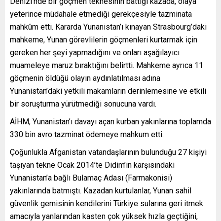
Denizi’nde bir göçmen teknesinin battığı kazada, olaya
yeterince müdahale etmediği gerekçesiyle tazminata
mahkûm etti. Kararda Yunanistan’ı kınayan Strasbourg’daki
mahkeme, Yunan görevlilerin göçmenleri kurtarmak için
gereken her şeyi yapmadığını ve onları aşağılayıcı
muameleye maruz bıraktığını belirtti. Mahkeme ayrıca 11
göçmenin öldüğü olayın aydınlatılması adına
Yunanistan’daki yetkili makamların derinlemesine ve etkili
bir soruşturma yürütmediği sonucuna vardı.
AİHM, Yunanistan’ı davayı açan kurban yakınlarına toplamda
330 bin avro tazminat ödemeye mahkum etti.
Çoğunlukla Afganistan vatandaşlarının bulunduğu 27 kişiyi
taşıyan tekne Ocak 2014’te Didim’in karşısındaki
Yunanistan’a bağlı Bulamaç Adası (Farmakonisi)
yakınlarında batmıştı. Kazadan kurtulanlar, Yunan sahil
güvenlik gemisinin kendilerini Türkiye sularına geri itmek
amacıyla yanlarından kasten çok yüksek hızla geçtiğini,