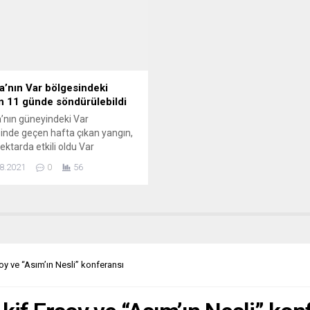
 paylaştı. ”Türkiye’deki Bartın
Fransa’da yıllardır burkini etraf
 madeninde yaşanan trajik can
süregiden tartışmadan rahatsız
arının üzüntüsünü yaşıyoruz”
görünüyor. L’OPINION...
ni kullanan...
a’nın Var bölgesindeki
n 11 günde söndürülebildi
’nın güneyindeki Var
inde geçen hafta çıkan yangın,
hektarda etkili oldu Var
esinden yapılan açıklamada, 16
8.2021
0
56
s’ta Gonfaron kasabası
arında Maures Masifi’nde
an orman yangınının pazartesi
en bu yana kontrol altında
ğu, dün öğle saatleri itibarıyla
dürüldüğü bildirildi. Yangının
sebebiyle ilgili soruşturmada
y ve “Asım’ın Nesli” konferansı
 dinlenme alanından ormana...