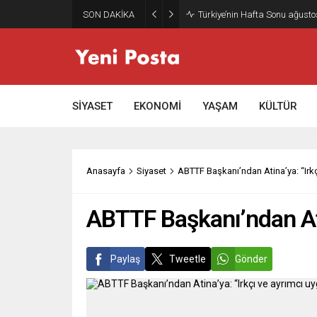
SON DAKİKA
Gazze’nin geleceği: Teknokrati
SİYASET
EKONOMİ
YAŞAM
KÜLTÜR
Anasayfa
Siyaset
ABTTF Başkanı’ndan Atina’ya: “Irkç
ABTTF Başkanı’ndan Ati
Paylaş
Tweetle
Gönder