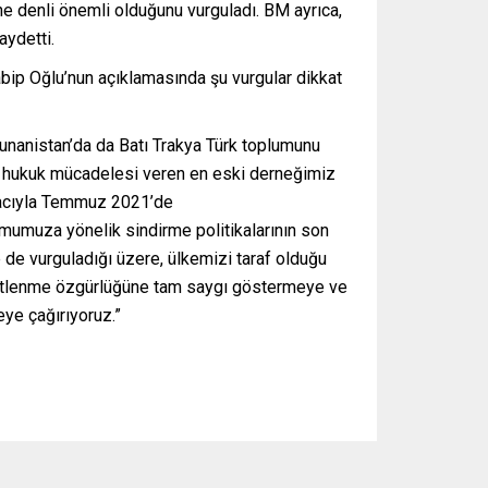
ne denli önemli olduğunu vurguladı. BM ayrıca,
aydetti.
abip Oğlu’nun açıklamasında şu vurgular dikkat
 Yunanistan’da da Batı Trakya Türk toplumunu
dır hukuk mücadelesi veren en eski derneğimiz
macıyla Temmuz 2021’de
mumuza yönelik sindirme politikalarının son
e de vurguladığı üzere, ülkemizi taraf olduğu
rgütlenme özgürlüğüne tam saygı göstermeye ve
eye çağırıyoruz.”