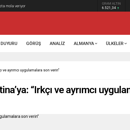
GRAM ALTIN
k kontrol mü, kolonializm mi?
6.521,34
DUYURU
GÖRÜŞ
ANALİZ
ALMANYA
ÜLKELER
ı ve ayrımcı uygulamalara son verin”
na’ya: “Irkçı ve ayrımcı uygula