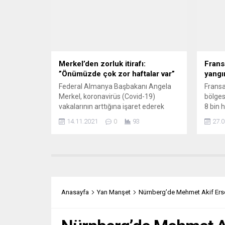
Almanya İstatistik Dairesi verilerine
mesajı
göre Almanya geçen yıl, plastik
kömür
çöplerin ayrıldığı kategoriyi belirleyen
kayıpl
“sarı torbalar” konusunda ülkedeki
ifadesi
fabrikalardan...
Merkel’den zorluk itirafı:
Frans
”Önümüzde çok zor haftalar var”
yangı
Federal Almanya Başbakanı Angela
Fransa
Merkel, koronavirüs (Covid-19)
bölges
vakalarının arttığına işaret ederek
8 bin 
gelecek haftaların zor geçeceği
İtfaiy
14.11.2021
0
93
27.0
konusunda halkı uyardı. Başbakan
Ağusto
Merkel, hükümetin internet
yakınl
sayfasından bir video mesaj
başlay
yayınlayarak günlük Covid-19 vaka
gününd
sayılarının salgındaki en yüksek
tutuldu
seviyeye çıktığını, hastanelerin yoğun
da sön
bakım bölümlerinde yatanların
çıkış 
Anasayfa
Yan Manşet
Nürnberg’de Mehmet Akif Erso
sayısının hızla yükseldiğini ve her gün
otoyol
Covid-19’dan insanların...