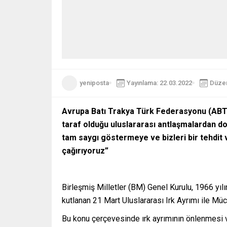
yeniposta
Yayınlama: 22.03.2022
Düzen
Avrupa Batı Trakya Türk Federasyonu (ABTT
taraf olduğu uluslararası antlaşmalardan d
tam saygı göstermeye ve bizleri bir tehdit 
çağırıyoruz”
Birleşmiş Milletler (BM) Genel Kurulu, 1966 yılın
kutlanan 21 Mart Uluslararası Irk Ayrımı ile Müc
Bu konu çerçevesinde ırk ayrımının önlenmesi ve