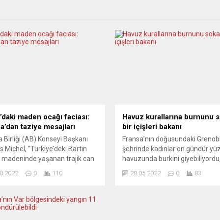
n’daki maden ocağı faciası:
Havuz kurallarına burnunu 
a’dan taziye mesajları
bir içişleri bakanı
 Birliği (AB) Konseyi Başkanı
Fransa’nın doğusundaki Grenob
s Michel, ”Türkiye’deki Bartın
şehrinde kadınlar on gündür y
 madeninde yaşanan trajik can
havuzunda burkini giyebiliyordu,
arının üzüntüsünü yaşıyoruz”
idare mahkemesi belediyenin b
0.2022
0
110
28.05.2022
0
83
ni kullandı. Michel, Türkiye
yöndeki kararını yeniden bozan
mürü Kurumu Amasra
kadar. Fransa İçişleri Bakanı Ger
esesine ait maden ocağında
Darmanin, ironik bir şekilde yere
na gelen patlama nedeniyle
valiye karara itiraz etmesi talim
l medya hesabından taziye
vermişti. Basının bir kısmı, laik