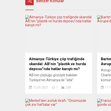
Benzer Konular
Almanya-Türkiye çöp trafiğinde
Bartı
skandal: AB’nin “plastik ve hurda
Avrup
deposu”nda hatlar karıştı mı?
Avrupa
AB’nin çöplüğü gözüyle bakılan
Charle
Türkiye’nin Almanya ile “atık”
kömür
bağlantılarında sorun çıktı. Binlerce
kayıpl
12.05.2021
1
258
17.1
ton çöpün geri gönderileceği
ifadesi
Almanya’da incelemeler sürüyor.
Taşkö
Plastik atık trafiğindeki tıkanmayı CHP
Müess
milletvekili Murat Bakan TBMM’ye
meyda
getiriyor. Olay büyüyor. Federal
sosya