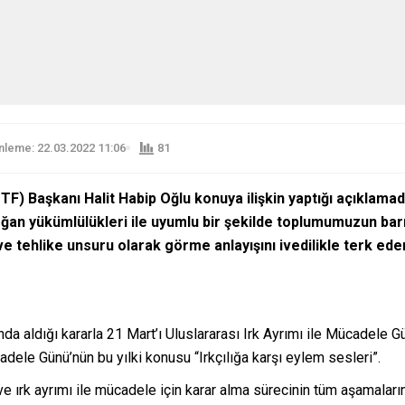
leme: 22.03.2022 11:06
81
F) Başkanı Halit Habip Oğlu
konuya ilişkin yaptığı açıklama
oğan yükümlülükleri ile uyumlu bir şekilde toplumumuzun ba
ve tehlike unsuru olarak görme anlayışını ivedilikle terk ed
da aldığı kararla 21 Mart’ı Uluslararası Irk Ayrımı ile Mücadele Gün
adele Günü’nün bu yılki konusu “Irkçılığa karşı eylem sesleri”.
 ırk ayrımı ile mücadele için karar alma sürecinin tüm aşamaların