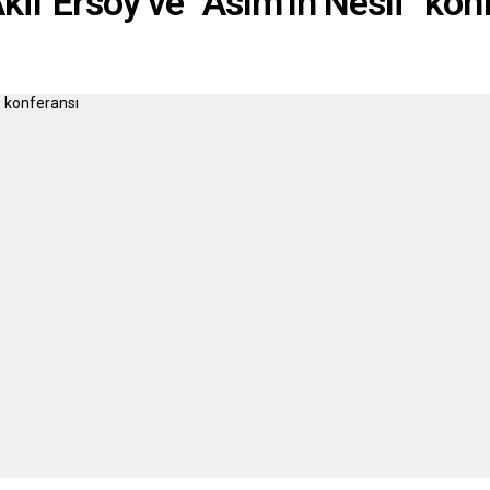
f Ersoy ve “Asım’ın Nesli” kon