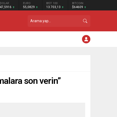
DOLAR
EURO
BIST 100
BITCOIN
47,5916
55,0829
13.703,13
$64609
malara son verin”