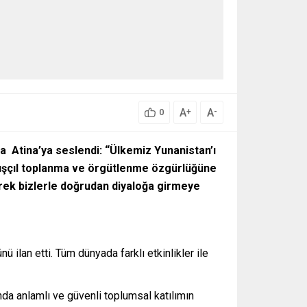
A
A
+
-
0
da
Atina
’ya seslendi: “Ülkemiz Yunanistan’ı
rışçıl toplanma ve örgütlenme özgürlüğüne
erek bizlerle doğrudan diyaloğa girmeye
ü ilan etti. Tüm dünyada farklı etkinlikler ile
da anlamlı ve güvenli toplumsal katılımın