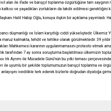
il alan ile ifade ve barışçıl toplanma özgürlüğüne tam saygının 
n katkısı ve yaşadıkları zorlukların da takdir edilmesi gerektiğini k
şkanı Halit Habip Oğlu, konuya ilişkin bir açıklama yayımladı. H
abancı düşmanlığı ve İslam karşıtlığı ciddi yükseliştedir. Ülkemiz
ra maruz kalmakta, tehdit ve tehlike olarak görülmektedir. 39 yıl
n Hakları Mahkemesi kararının uygulanmamasını protesto etmek a
ık tarafından 7 ay sonra soruşturma başlatılması ülkemizin toplu
arası Irk Ayrımı ile Mücadele Günü’nün bu yılki teması çerçevesind
eri ile uyumlu bir şekilde toplumumuzun barışçıl toplanma ve ö
e anlayışını ivedilikle terk ederek bizlerle doğrudan diyaloğa girm