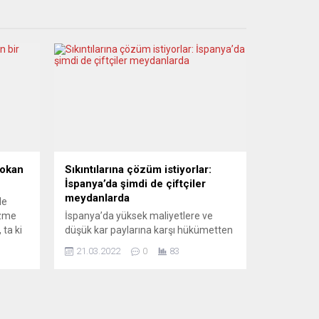
sokan
Sıkıntılarına çözüm istiyorlar:
İspanya’da şimdi de çiftçiler
meydanlarda
le
üzme
İspanya’da yüksek maliyetlere ve
 ta ki
düşük kar paylarına karşı hükümetten
u
çözüm talep eden çiftçiler, başkent
21.03.2022
0
83
a
Madrid’de yüksek katılımlı bir eylem
ald
yaptı. Traktörleriyle, atlarıyla ve 1500
l
otobüsle Madrid’e gelerek gösteri
atını
yapan 100 binden fazla tarım ve
hayvancılık sektörü çalışanı, geçim