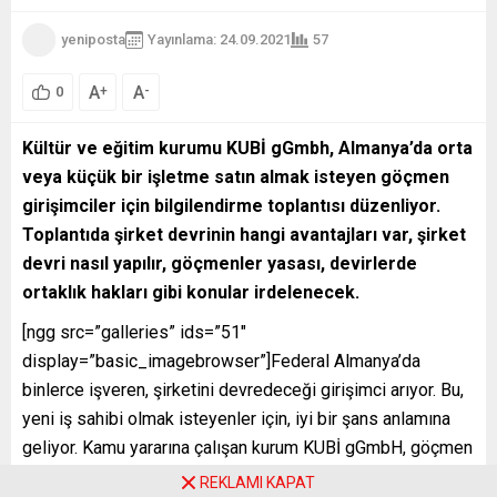
yeniposta
Yayınlama: 24.09.2021
57
A
A
+
-
0
Kültür ve eğitim kurumu KUBİ gGmbh, Almanya’da orta
veya küçük bir işletme satın almak isteyen göçmen
girişimciler için bilgilendirme toplantısı düzenliyor.
Toplantıda şirket devrinin hangi avantajları var, şirket
devri nasıl yapılır, göçmenler yasası, devirlerde
ortaklık hakları gibi konular irdelenecek.
[ngg src=”galleries” ids=”51″
display=”basic_imagebrowser”]Federal Almanya’da
binlerce işveren, şirketini devredeceği girişimci arıyor. Bu,
yeni iş sahibi olmak isteyenler için, iyi bir şans anlamına
geliyor. Kamu yararına çalışan kurum KUBİ gGmbH, göçmen
girişimciler için şirket devirleriyle ilgili bilgilendirme
REKLAMI KAPAT