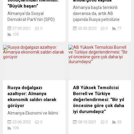
sonuçlarından memnun:
ambargosu kapıda
“Büyük başarı”
Almanya başta temkinli
Almanya’da Sosyal
davransa da, artık AB
Demokrat Parti’nin (SPD)
çapında Rusya petrolüne
başbakan adayı Olaf Scholz,
ambargo uygulanması
27.09.2021
0
03.05.2022
0
77
seçim sonuçlarından
fikrini benimsemiş
105
memnun olduğunu
durumda. Zira Rusya petrol
belirterek Alman halkının
satışı yoluyla doğalgaza
başbakan olarak kendisini
nazaran önemli ölçüde daha
görmek istediğini söyledi.
fazla para kazanıyor ve
Olaf Scholz, ilk seçim
petrol dünya pazarında
sonuçlarının açıklanmasının
doğalgazdan daha esnek bir
ardından partililere hitaben
şekilde tedarik edilebiliyor.
yaptığı konuşmada,
Ancak enerji arzında
“Halkımız, başbakan olarak
yaşanacak böyle bir kesinti,
Rusya doğalgazı
AB Yüksek Temsilcisi
Olaf Scholz’u görmek
AB ülkeleri arasında...
azaltıyor: Almanya
Borrell ve Türkiye
istiyor” dedi. SPD’nin
ekonomik saldırı olarak
değerlendirmesi: “Bir yıl
şansölye adayı, seçim
görüyor
öncesine göre çok daha
sonuçlarını “büyük bir
iyi durumdayız”
Almanya Ekonomi ve İklimi
başarı” olarak...
Koruma Bakanı Robert
Avrupa Birliği (AB) Dış
22.06.2022
0
08.10.2021
0
55
Habeck, Rusya’nın teknik
İlişkiler ve Güvenlik
109
sorunlar gerekçesiyle Kuzey
Politikaları Yüksek Temsilcisi