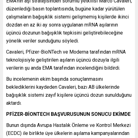
EMA’nın aşı stratejisinden sorumlu yetkilisi Marco Cavaleri,
düzenlediği basın toplantısında, bugüne kadar yürütülen
çalışmaların bağışıklık sistemi gelişmemiş kişilerde ikinci
dozdan en az iki ay sonra uygulanan mRNA aşılarının
üçüncü dozunun bağışıklık tepkisini geliştirebileceğine
yönelik veriler sunduğunu söyledi.
Cavaleri, Pfizer-BioNTech ve Moderna tarafından mRNA
teknolojisiyle geliştirilen aşıların üçüncü dozuyla ilgili
verilerin şu anda EMA tarafından incelendiğini bildirdi.
Bu incelemenin ekim başında sonuçlanmasını
beklediklerini kaydeden Cavaleri, bazı AB ülkelerinde
bağışıklık sistemi zayıf kişilere üçüncü dozun sunulduğunu
aktardı.
PFİZER-BİONTECH BAŞVURUSUNUN SONUCU EKİMDE
Bunun dışında Avrupa Hastalık Önleme ve Kontrol Merkezi
(ECDC) ile birlikte üye ülkelerin aşılama kampanyalarından