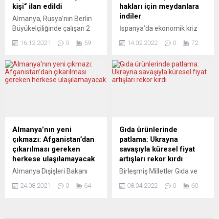
kişiye 2021’de...
kişi“ ilan edildi
hakları için meydanlara
indiler
Almanya, Rusya’nın Berlin
Büyükelçiliğinde çalışan 2
İspanya’da ekonomik kriz
diplomatı “istenmeyen kişi“
döneminde yoğunlaşan
16.12.2021
0
59
14.02.2022
0
72
ilan etti. Almanya Dışişleri
gösterilere karşı 2015’te
Bakanı Annalena Baerbock,
çıkarılan ve gösteri haklarını
yaptığı çevrimiçi
kısıtlayan Vatandaş
açıklamada, 23 Ağustos’ta
Güvenliği Yasası’nın iptali
Berlin’deki Tiergarten
talebiyle sivil toplum
Park’ında işlenen cinayetle
kuruluşları (STK) ülkenin
ilgili başsavcının
büyük kentlerinde
iddianamesinde bu suçun
meydanlara indi. “No
Rusya devlet kurumlarının
Somos Delito” (Biz suç
Almanya’nın yeni
Gıda ürünlerinde
talimatıyla işlendiği
değiliz) platformu,
çıkmazı: Afganistan’dan
patlama: Ukrayna
sonucuna varıldığını
Greenpeace ve Uluslararası
çıkarılması gereken
savaşıyla küresel fiyat
anımsattı. Kararı açıklayan
Af Örgütü başta olmak
herkese ulaşılamayacak
artışları rekor kırdı
mahkemenin de bu görüşe
üzere ülke genelindeki
Almanya Dışişleri Bakanı
Birleşmiş Milletler Gıda ve
katıldığına işaret eden
100’den fazla solcu STK’nin
Heiko Maas, 31 Ağustos’a
Tarım Örgütü (FAO), küresel
Baerbock,...
çağrısıyla...
24.08.2021
0
64
08.04.2022
0
60
kadar Afganistan’dan
gıda fiyatlarının Ukrayna-
çıkarmak istedikleri kişilerin
Rusya savaşının arzı
hepsini tahliye
kesintiye uğratması