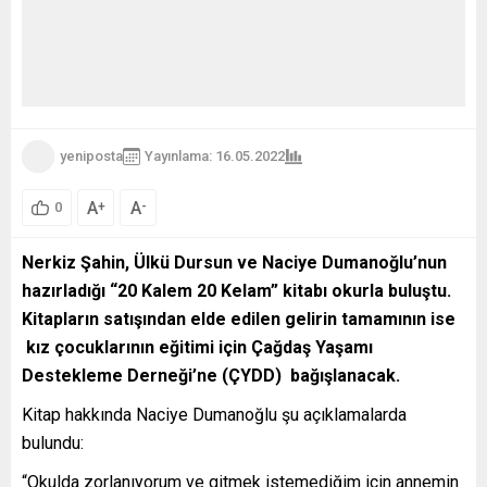
yeniposta
Yayınlama: 16.05.2022
61
A
A
+
-
0
Nerkiz Şahin, Ülkü Dursun ve Naciye Dumanoğlu’nun
hazırladığı “20 Kalem 20 Kelam” kitabı okurla buluştu.
Kitapların satışından elde edilen gelirin tamamının ise
kız çocuklarının eğitimi için Çağdaş Yaşamı
Destekleme Derneği’ne (ÇYDD) bağışlanacak.
Kitap hakkında Naciye Dumanoğlu şu açıklamalarda
bulundu:
“Okulda zorlanıyorum ve gitmek istemediğim için annemin