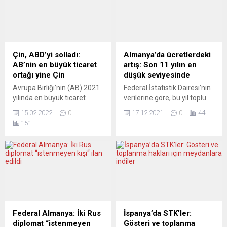
Çin, ABD’yi solladı:
Almanya’da ücretlerdeki
AB’nin en büyük ticaret
artış: Son 11 yılın en
ortağı yine Çin
düşük seviyesinde
Avrupa Birliği’nin (AB) 2021
Federal İstatistik Dairesi’nin
yılında en büyük ticaret
verilerine göre, bu yıl toplu
ortağı 695,5 milyar avroluk
sözleşme ile belirlenen
15.02.2022
0
17.12.2021
0
44
ticaret hacmiyle Çin oldu.
ücretlerdeki artış 2010’dan
151
Avrupa İstatistik Ofisi
bu yana en düşük seviyede
(Eurostat), AB ve Avro
kaldı. Enflasyonla beraber
Bölgesi’nin 2021 yılına ilişkin
alım gücü de iyice düştü.
uluslararası ticaret verilerini
Almanya’da alım gücünün
yayımladı. Buna göre, Avro
düşmesinde maaşlara
Bölgesi’nde 2021’de toplam
yapılan zammın düşük
ihracat önceki yıla kıyasla
kalmasının yanı sıra yüksek
yüzde 14,1 artarak 2 trilyon
enflasyon etkili oldu. Toplu
434,3 milyar avroya,...
sözleşme ile belirlenen
Federal Almanya: İki Rus
İspanya’da STK’ler:
ücretle çalışan milyonlarca
diplomat “istenmeyen
Gösteri ve toplanma