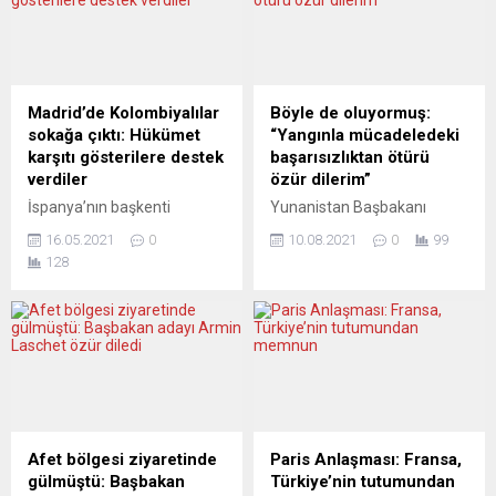
Madrid’de Kolombiyalılar
Böyle de oluyormuş:
sokağa çıktı: Hükümet
“Yangınla mücadeledeki
karşıtı gösterilere destek
başarısızlıktan ötürü
verdiler
özür dilerim”
İspanya’nın başkenti
Yunanistan Başbakanı
Madrid’de yürüyüş yapan
Mitsotakis, yangınla
16.05.2021
0
10.08.2021
0
99
binlerce Kolombiyalı,
mücadelede gösterilen
128
ülkelerinde 28 Nisan’dan bu
başarısızlıktan ötürü özür
yana devam eden hükümet
diledi, zararın telafisi için
karşıtı gösterilere destek
500 milyon avro hacminde
verdi. Madrid’in kent
ek kaynak açıkladı.
merkezinde toplanan
Yunanistan Başbakanı
Kolombiyalılar, ülkelerinde
Kiryakos
hükümet karşıtı yapılan
Mitsotakis, Yunanistan’da
gösterilerde ”güvenliğin
meydana gelen orman
garanti altına alınmasını ve
yangınlarında evlerini ve
Afet bölgesi ziyaretinde
Paris Anlaşması: Fransa,
göstericilere yönelik şiddetin
mülklerini kaybedenlere
gülmüştü: Başbakan
Türkiye’nin tutumundan
durdurulmasını“ istedi.
destek amaçlı 500 milyon