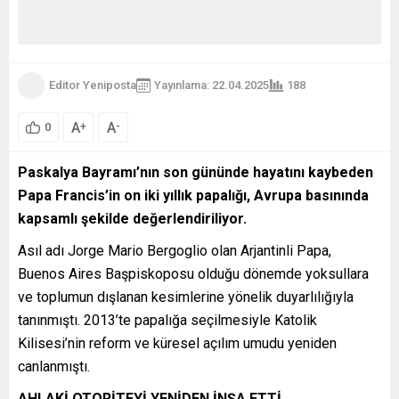
Editor Yeniposta
Yayınlama: 22.04.2025
188
A
A
+
-
0
Paskalya Bayramı’nın son gününde hayatını kaybeden
Papa Francis’in on iki yıllık papalığı, Avrupa basınında
kapsamlı şekilde değerlendiriliyor.
Asıl adı Jorge Mario Bergoglio olan Arjantinli Papa,
Buenos Aires Başpiskoposu olduğu dönemde yoksullara
ve toplumun dışlanan kesimlerine yönelik duyarlılığıyla
tanınmıştı. 2013’te papalığa seçilmesiyle Katolik
Kilisesi’nin reform ve küresel açılım umudu yeniden
canlanmıştı.
AHLAKİ OTORİTEYİ YENİDEN İNŞA ETTİ