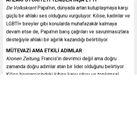
De Volkskrant
Papa’nın, dünyada artan kutuplaşmaya karşı
güçlü bir ahlaki ses olduğunu vurguluyor. Kilise, kadınlar ve
LGBTİ+ bireyler gibi konularda muhafazakâr kalmaya
devam etse de, Papa’nın barış çağrıları ve savunmasızlara
desteğiyle ahlaki bir ağırlık kazandığı belirtiliyor.
MÜTEVAZİ AMA ETKİLİ ADIMLAR
Kronen Zeitung
, Francis’in devrimci değil ama doğru
zamanda doğru adımlar atan bir lider olduğunu belirtiyor.
Kilise hiyerarşisindeki kibire karşı çıkışı ve toplumsal
tabanla kurduğu bağ takdir ediliyor.
CİNSEL İSTİSMARDA SINIRLI İLERLEME
Le Soir
, Papa’nın cinsel istismar vakalarını açıkça
kınamasına rağmen, mağdurlar nezdinde yeterli adımlar
atılamadığını savunuyor. Vatikan’ın iç hukuku, faillerin
korunmasına olanak verdiği için güven sarsıldı.
ÇELİŞKİLİ MİRAS