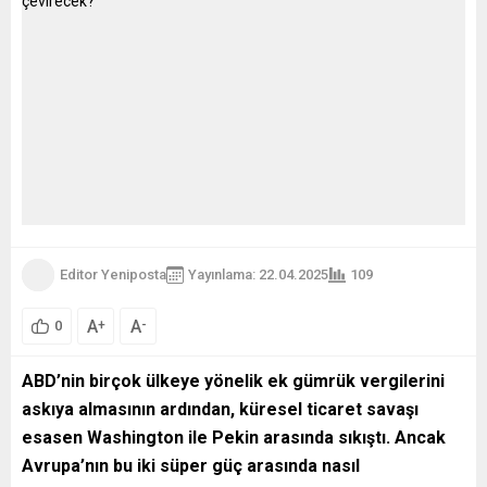
Editor Yeniposta
Yayınlama: 22.04.2025
109
A
A
+
-
0
ABD’nin birçok ülkeye yönelik ek gümrük vergilerini
askıya almasının ardından, küresel ticaret savaşı
esasen Washington ile Pekin arasında sıkıştı. Ancak
Avrupa’nın bu iki süper güç arasında nasıl