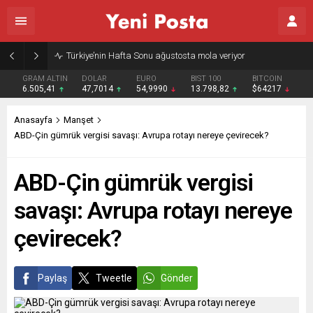
Türkiye’nin Hafta Sonu ağustosta mola veriyor
GRAM ALTIN
DOLAR
EURO
BIST 100
BITCOIN
6.505,41
47,7014
54,9990
13.798,82
$64217
Anasayfa
Manşet
ABD-Çin gümrük vergisi savaşı: Avrupa rotayı nereye çevirecek?
ABD-Çin gümrük vergisi
savaşı: Avrupa rotayı nereye
çevirecek?
Paylaş
Tweetle
Gönder