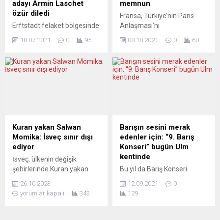
adayı Armin Laschet
memnun
Uluslararası yardım isteme
euro hacminde ek kaynak
özür diledi
Fransa, Türkiye’nin Paris
çağrısı olan “S.O.S”
ayrıldığını açıkladı. “Yangınla
Erftstadt felaket bölgesinde
Anlaşması’nı
ifadelerinin bulunduğu
mücadelede gösterilen
Federal Almanya
onaylamasından memnun
pankartlar ve Kolombiya...
başarısızlıktan dolayı özür
18.07.2021
0
95
08.10.2021
0
60
Cumhurbaşkanı Frank-
olduğunu bildirdi. Fransa
diliyorum” diyen...
Walter Steinmeier yüzünde
Dışişleri Bakanlığı Sözcüsü
ciddi bir ifadeyle selzedelere
Agnes von der Mühll, yaptığı
dayanışma ve yardım vaat
açıklamada, TBMM Genel
ederken, arka planda Kuzey
Kurulundaki oylamayla Paris
Ren Vestfalya Eyaleti
Anlaşması’nın
Başbakanı ve Hıristiyan
onaylanmasının İskoçya’nın
demokratların Almanya
Glasgow kentinde 31 Ekim-
Başbakanı adayı Armin
12 Kasım tarihlerinde
Kuran yakan Salwan
Barışın sesini merak
Laschet’in gülücükler
düzenlenmesi planlanan 26.
Momika: İsveç sınır dışı
edenler için: “9. Barış
saçması ülkede büyük tepki
Taraflar Konferansı (COP26)
ediyor
Konseri” bugün Ulm
gördü. Almanya yas
öncesinde pozitif bir sinyal
kentinde
İsveç, ülkenin değişik
tutarken Laschet kısa bir
olduğunu belirtti. Fransa’nın
şehirlerinde Kuran yakan
Bu yıl da Barış Konseri
süre sonra güldüğü için
Paris Anlaşması’nın
Salwan Momika’yı sınır dışı
Friedrichsau gölündeki
özür...
onaylanmasından memnun
26.10.2023
12.09.2021
0
ediyor. TV4 Nyheterna’nın
adada gerçekleşecek. Uçan
olduğunu...
yorumlar kapalı
343
129
haberine göre İsveç’in çeşitli
Gitarist lakabıyla ünlenen
şehirlerinde Kuran yakan
Ayhan Coşkun’un
Irak asıllı Salwan Momika
girişimleriyle 9’uncusu