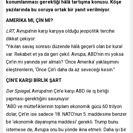
konumlanması gerektiği hâlâ tartışma konusu. Köşe
yazılarında bu soruya ortak bir yanıt verilmiyor.
AMERİKA MI, ÇİN Mİ?
LRT
, Avrupa’nın karşı karşıya olduğu jeopolitik tercihe
dikkat çekiyor:
“Yıkılan savaş sonrası düzende hâlâ geçerli olan bir kural
var: Rekabet et ya da geri çekil. Avrupa, ABD’nin mi yoksa
Çin’in mi yanında yer almalı? ‘Önce Amerika’ yaklaşımını
eleştirenlerin, ‘Önce Çin’i daha da az seveceği kesin.”
ÇİN’E KARŞI BİRLİK ŞART
Der Spiegel
, Avrupa’nın Çin’e karşı ABD ile iş birliği
yapması gerektiğini savunuyor:
“ABD ve müttefiklerinin toplam ekonomik gücü 60 trilyon
dolar; Çin’in ise sadece 18. NATO’nun 5. maddesine benzer
bir ‘ekonomik dayanışma maddesi’ gerekli. Trump bunu
istemese de, Avrupa onu bu yönde ikna etmeli. Daha iyi bir